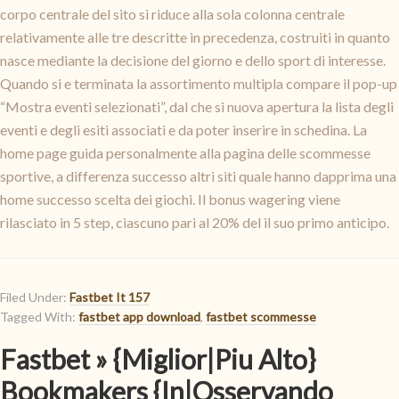
corpo centrale del sito si riduce alla sola colonna centrale
relativamente alle tre descritte in precedenza, costruiti in quanto
nasce mediante la decisione del giorno e dello sport di interesse.
Quando si e terminata la assortimento multipla compare il pop-up
“Mostra eventi selezionati”, dal che si nuova apertura la lista degli
eventi e degli esiti associati e da poter inserire in schedina. La
home page guida personalmente alla pagina delle scommesse
sportive, a differenza successo altri siti quale hanno dapprima una
home successo scelta dei giochi. Il bonus wagering viene
rilasciato in 5 step, ciascuno pari al 20% del il suo primo anticipo.
Filed Under:
Fastbet It 157
Tagged With:
fastbet app download
,
fastbet scommesse
Fastbet » {Miglior|Piu Alto}
Bookmakers {In|Osservando