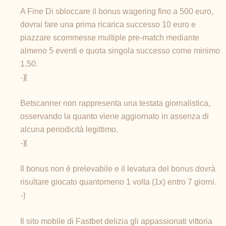
A Fine Di sbloccare il bonus wagering fino a 500 euro,
dovrai fare una prima ricarica successo 10 euro e
piazzare scommesse multiple pre-match mediante
almeno 5 eventi e quota singola successo come minimo
1.50.
-}{
Betscanner non rappresenta una testata giornalistica,
osservando la quanto viene aggiornato in assenza di
alcuna periodicità legittimo.
-}{
Il bonus non è prelevabile e il levatura del bonus dovrà
risultare giocato quantomeno 1 volta (1x) entro 7 giorni.
-}
Il sito mobile di Fastbet delizia gli appassionati vittoria