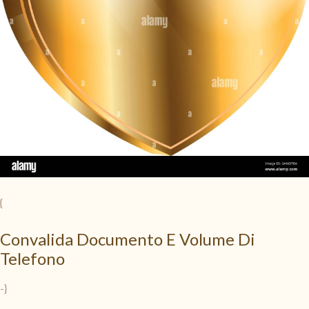
{
Convalida Documento E Volume Di
Telefono
-}