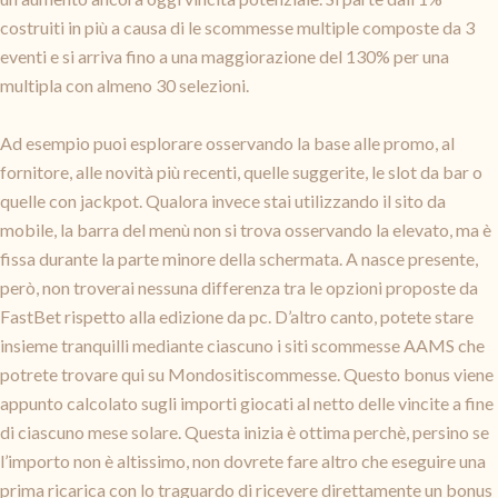
costruiti in più a causa di le scommesse multiple composte da 3
eventi e si arriva fino a una maggiorazione del 130% per una
multipla con almeno 30 selezioni.
Ad esempio puoi esplorare osservando la base alle promo, al
fornitore, alle novità più recenti, quelle suggerite, le slot da bar o
quelle con jackpot. Qualora invece stai utilizzando il sito da
mobile, la barra del menù non si trova osservando la elevato, ma è
fissa durante la parte minore della schermata. A nasce presente,
però, non troverai nessuna differenza tra le opzioni proposte da
FastBet rispetto alla edizione da pc. D’altro canto, potete stare
insieme tranquilli mediante ciascuno i siti scommesse AAMS che
potrete trovare qui su Mondositiscommesse. Questo bonus viene
appunto calcolato sugli importi giocati al netto delle vincite a fine
di ciascuno mese solare. Questa inizia è ottima perchè, persino se
l’importo non è altissimo, non dovrete fare altro che eseguire una
prima ricarica con lo traguardo di ricevere direttamente un bonus