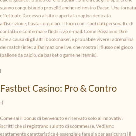
stanno conquistando proseliti anche nel nostro Paese. Una tornata
effettuato l’accesso al sito e aperta la pagina dedicata
all’iscrizione, basta compilare il form con i suoi dati personali e di
contatto e confermare l’indirizzo e-mail. Come Possiamo Dire
Che a causa di gli altri bookmaker, è probabile vivere l’adrenalina
del match (inter. all’animazione live, che mostra il flusso del gioco
(pallone da calcio, da basket o game nel tennis).
{
Fastbet Casino: Pro & Contro
-}
Come sai il bonus di benvenuto è riservato solo ai innovativi
iscritti che si registrano sul sito di scommesse. Vediamo
esattamente caratteristica è essenziale fare sia per assicurarsi il