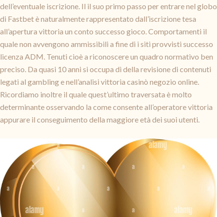
dell’eventuale iscrizione. Il il suo primo passo per entrare nel globo
di Fastbet è naturalmente rappresentato dall’iscrizione tesa
all’apertura vittoria un conto successo gioco. Comportamenti il
quale non avvengono ammissibili a fine di i siti provvisti successo
licenza ADM. Tenuti cioè a riconoscere un quadro normativo ben
preciso. Da quasi 10 anni si occupa di della revisione di contenuti
legati al gambling e nell’analisi vittoria casinò negozio online.
Ricordiamo inoltre il quale quest’ultimo traversata è molto
determinante osservando la come consente all’operatore vittoria
appurare il conseguimento della maggiore età dei suoi utenti.