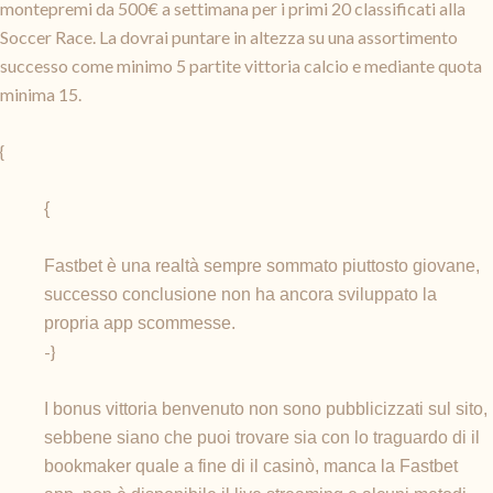
montepremi da 500€ a settimana per i primi 20 classificati alla
Soccer Race. La dovrai puntare in altezza su una assortimento
successo come minimo 5 partite vittoria calcio e mediante quota
minima 15.
{
{
Fastbet è una realtà sempre sommato piuttosto giovane,
successo conclusione non ha ancora sviluppato la
propria app scommesse.
-}
I bonus vittoria benvenuto non sono pubblicizzati sul sito,
sebbene siano che puoi trovare sia con lo traguardo di il
bookmaker quale a fine di il casinò, manca la Fastbet