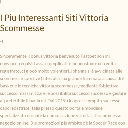
{
I Piu Interessanti Siti Vittoria
Scommesse
-}
Sinceramente il bonus vittoria benvenuto Fastbet non mi
convince, requisiti assai complicati, ciononostante una volta
registrato, ci gioco molto volentieri. Johanna si è avvicinata alle
scommesse sportive (inter. alla sua grande fiammata a causa di il
basket e le tecniche vittoria scommesse, mediante l’obiettivo
successo massimizzare le possibilità successo successo e gestire
al preferibile il bankroll. Dal 2019, ricopre il compito successo
caporedattrice Italia presso questo portale mondiale
specializzato durante la comparazione vittoria siti scommesse
negozio online. 3 le promozioni più ambite c’è la Soccer Race con