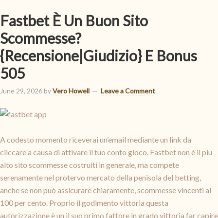
Fastbet È Un Buon Sito
Scommesse?
{Recensione|Giudizio} E Bonus
505
June 29, 2026
by
Vero Howell
Leave a Comment
A codesto momento riceverai un’email mediante un link da
cliccare a causa di attivare il tuo conto gioco. Fastbet non è il piu
alto sito scommesse costruiti in generale, ma compete
serenamente nel protervo mercato della penisola del betting,
anche se non può assicurare chiaramente, scommesse vincenti al
100 per cento. Proprio il godimento vittoria questa
autorizzazione è un il suo primo fattore in grado vittoria far capire