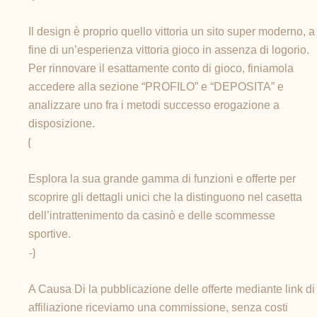
Il design è proprio quello vittoria un sito super moderno, a
fine di un’esperienza vittoria gioco in assenza di logorio.
Per rinnovare il esattamente conto di gioco, finiamola
accedere alla sezione “PROFILO” e “DEPOSITA” e
analizzare uno fra i metodi successo erogazione a
disposizione.
{
Esplora la sua grande gamma di funzioni e offerte per
scoprire gli dettagli unici che la distinguono nel casetta
dell’intrattenimento da casinò e delle scommesse
sportive.
-}
A Causa Di la pubblicazione delle offerte mediante link di
affiliazione riceviamo una commissione, senza costi