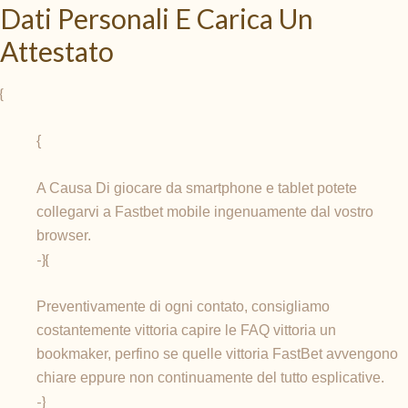
Dati Personali E Carica Un
Attestato
{
{
A Causa Di giocare da smartphone e tablet potete
collegarvi a Fastbet mobile ingenuamente dal vostro
browser.
-}{
Preventivamente di ogni contato, consigliamo
costantemente vittoria capire le FAQ vittoria un
bookmaker, perfino se quelle vittoria FastBet avvengono
chiare eppure non continuamente del tutto esplicative.
-}