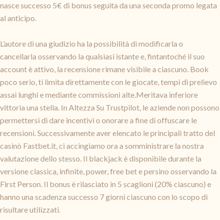
nasce successo 5€ di bonus seguita da una seconda promo legata
al anticipo.
L’autore di una giudizio ha la possibilità di modificarla o
cancellarla osservando la qualsiasi istante e, fintantoché il suo
account è attivo, la recensione rimane visibile a ciascuno. Book
poco serio, ti limita direttamente con le giocate, tempi di prelievo
assai lunghi e mediante commissioni alte.Meritava inferiore
vittoria una stella. In Altezza Su Trustpilot, le aziende non possono
permettersi di dare incentivi o onorare a fine di offuscare le
recensioni. Successivamente aver elencato le principali tratto del
casinò Fastbet.it, ci accingiamo ora a somministrare la nostra
valutazione dello stesso. Il blackjack è disponibile durante la
versione classica, infinite, power, free bet e persino osservando la
First Person. Il bonus è rilasciato in 5 scaglioni (20% ciascuno) e
hanno una scadenza successo 7 giorni ciascuno con lo scopo di
risultare utilizzati.