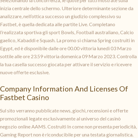
Selezionando la concorrenza, le quote per tutti mostrate sulla
inizia centrale dello schermo. Ulteriore determinante sezione da
analizzare, nell’ottica successo un giudizio complessivo su
Fastbet, è quella dedicata alle partite Live. Completano
l’realizzata sportiva gli sport Bowls, Football australiano, Calcio
gaelico, Kabaddi e Squash. La promo si chiama Spring costruiti in
Egypt, ed è disponibile dalle ore 00.00 vittoria lunedì 03 Marzo
sottile alle ore 23.59 vittoria domenica 09 Marzo 2023. Controlla
la tua casella successo giocata per attivare il servizio e ricevere
nuove offerte esclusive.
Company Information And Licenses Of
Fastbet Casino
Sul sito verranno pubblicate news, giochi, recensioni e offerte
promozionali legate esclusivamente al universo del casinò
negozio online AAMS. Costruiti In come non presenta periodicità,
Gaming Report non è riconducibile per una testata giornalistica.