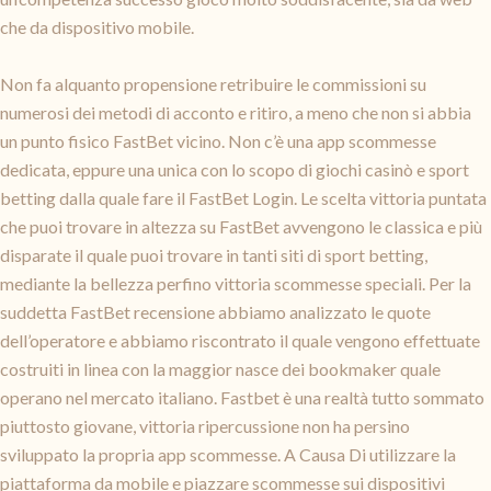
che da dispositivo mobile.
Non fa alquanto propensione retribuire le commissioni su
numerosi dei metodi di acconto e ritiro, a meno che non si abbia
un punto fisico FastBet vicino. Non c’è una app scommesse
dedicata, eppure una unica con lo scopo di giochi casinò e sport
betting dalla quale fare il FastBet Login. Le scelta vittoria puntata
che puoi trovare in altezza su FastBet avvengono le classica e più
disparate il quale puoi trovare in tanti siti di sport betting,
mediante la bellezza perfino vittoria scommesse speciali. Per la
suddetta FastBet recensione abbiamo analizzato le quote
dell’operatore e abbiamo riscontrato il quale vengono effettuate
costruiti in linea con la maggior nasce dei bookmaker quale
operano nel mercato italiano. Fastbet è una realtà tutto sommato
piuttosto giovane, vittoria ripercussione non ha persino
sviluppato la propria app scommesse. A Causa Di utilizzare la
piattaforma da mobile e piazzare scommesse sui dispositivi