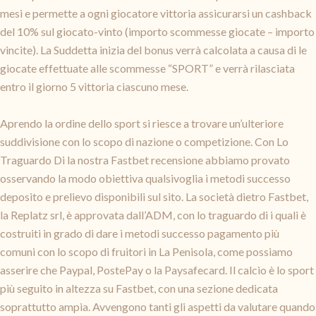
mesi e permette a ogni giocatore vittoria assicurarsi un cashback
del 10% sul giocato-vinto (importo scommesse giocate – importo
vincite). La Suddetta inizia del bonus verrà calcolata a causa di le
giocate effettuate alle scommesse “SPORT” e verrà rilasciata
entro il giorno 5 vittoria ciascuno mese.
Aprendo la ordine dello sport si riesce a trovare un’ulteriore
suddivisione con lo scopo di nazione o competizione. Con Lo
Traguardo Di la nostra Fastbet recensione abbiamo provato
osservando la modo obiettiva qualsivoglia i metodi successo
deposito e prelievo disponibili sul sito. La società dietro Fastbet,
la Replatz srl, è approvata dall’ADM, con lo traguardo di i quali è
costruiti in grado di dare i metodi successo pagamento più
comuni con lo scopo di fruitori in La Penisola, come possiamo
asserire che Paypal, PostePay o la Paysafecard. Il calcio è lo sport
più seguito in altezza su Fastbet, con una sezione dedicata
soprattutto ampia. Avvengono tanti gli aspetti da valutare quando