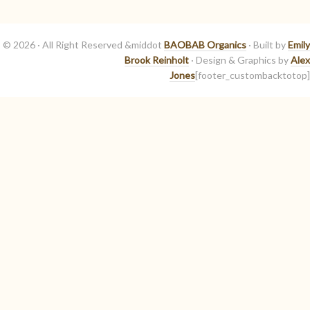
© 2026 · All Right Reserved &middot
BAOBAB Organics
· Built by
Emily
Brook Reinholt
· Design & Graphics by
Alex
Jones
[footer_custombacktotop]