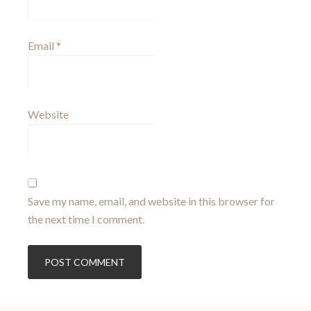
Email
*
Website
Save my name, email, and website in this browser for
the next time I comment.