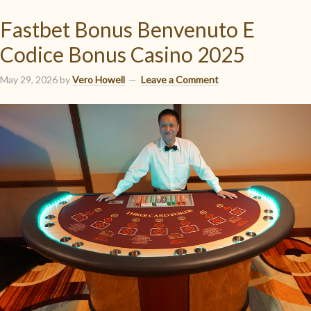
Fastbet Bonus Benvenuto E
Codice Bonus Casino 2025
May 29, 2026
by
Vero Howell
Leave a Comment