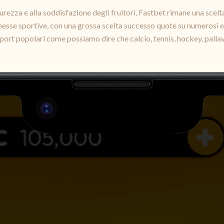
urezza e alla soddisfazione degli fruitori, Fastbet rimane una scelta
sse sportive, con una grossa scelta successo quote su numerosi eve
port popolari come possiamo dire che calcio, tennis, hockey, pallavo