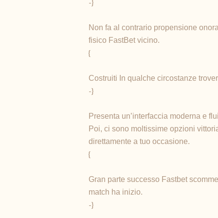
-}
Non fa al contrario propensione onora
fisico FastBet vicino.
{
Costruiti In qualche circostanze trove
-}
Presenta un’interfaccia moderna e fluid
Poi, ci sono moltissime opzioni vitto
direttamente a tuo occasione.
{
Gran parte successo Fastbet scommesse
match ha inizio.
-}