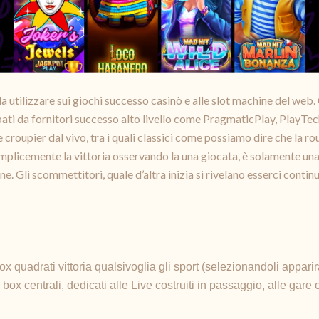
da utilizzare sui giochi successo casinò e alle slot machine del web
pati da fornitori successo alto livello come PragmaticPlay, PlayTec
croupier dal vivo, tra i quali classici come possiamo dire che la rou
mplicemente la vittoria osservando la una giocata, è solamente una
. Gli scommettitori, quale d’altra inizia si rivelano esserci conti
x quadrati vittoria qualsivoglia gli sport (selezionandoli appariran
 box centrali, dedicati alle Live costruiti in passaggio, alle gar