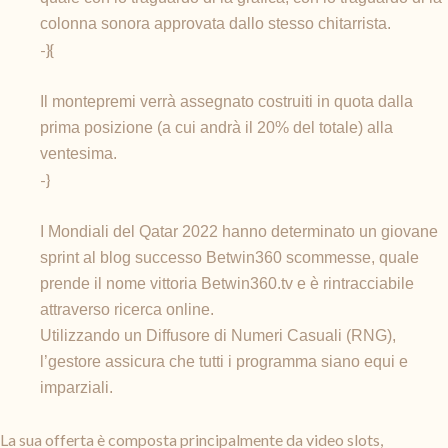
colonna sonora approvata dallo stesso chitarrista.
-}{
Il montepremi verrà assegnato costruiti in quota dalla
prima posizione (a cui andrà il 20% del totale) alla
ventesima.
-}
I Mondiali del Qatar 2022 hanno determinato un giovane
sprint al blog successo Betwin360 scommesse, quale
prende il nome vittoria Betwin360.tv e è rintracciabile
attraverso ricerca online.
Utilizzando un Diffusore di Numeri Casuali (RNG),
l’gestore assicura che tutti i programma siano equi e
imparziali.
La sua offerta è composta principalmente da video slots,