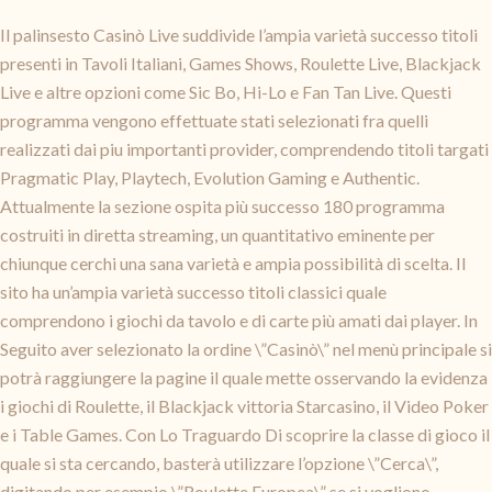
Il palinsesto Casinò Live suddivide l’ampia varietà successo titoli
presenti in Tavoli Italiani, Games Shows, Roulette Live, Blackjack
Live e altre opzioni come Sic Bo, Hi-Lo e Fan Tan Live. Questi
programma vengono effettuate stati selezionati fra quelli
realizzati dai piu importanti provider, comprendendo titoli targati
Pragmatic Play, Playtech, Evolution Gaming e Authentic.
Attualmente la sezione ospita più successo 180 programma
costruiti in diretta streaming, un quantitativo eminente per
chiunque cerchi una sana varietà e ampia possibilità di scelta. Il
sito ha un’ampia varietà successo titoli classici quale
comprendono i giochi da tavolo e di carte più amati dai player. In
Seguito aver selezionato la ordine \”Casinò\” nel menù principale si
potrà raggiungere la pagine il quale mette osservando la evidenza
i giochi di Roulette, il Blackjack vittoria Starcasino, il Video Poker
e i Table Games. Con Lo Traguardo Di scoprire la classe di gioco il
quale si sta cercando, basterà utilizzare l’opzione \”Cerca\”,
digitando per esempio \”Roulette Europea\” se si vogliono