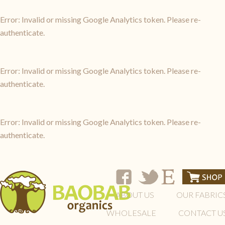
Error: Invalid or missing Google Analytics token. Please re-
authenticate.
Error: Invalid or missing Google Analytics token. Please re-
authenticate.
Error: Invalid or missing Google Analytics token. Please re-
authenticate.
ABOUT US
OUR FABRIC
WHOLESALE
CONTACT U