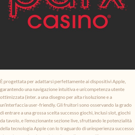
È progettata per adattarsi perfettamente ai dispositivi Apple,
garantendo una navigazione intuitiva e un’competenza utente
ottimizzata (inter. a una disegno per alta risoluzione e a
un’interfaccia user-friendly. Gli fruitori sono osservando la grado
di entrare a una grossa scelta successo giochi, inclusi slot, giochi
da tavolo, e l’emozionante sezione live, sfruttando le potenzialità
della tecnologia Apple con lo traguardo di un’esperienza successo