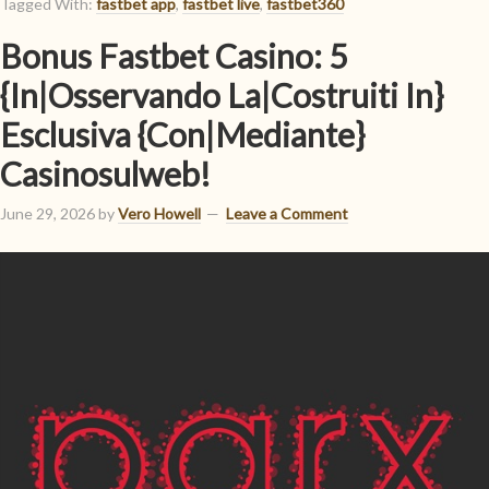
Tagged With:
fastbet app
,
fastbet live
,
fastbet360
Bonus Fastbet Casino: 5
{In|Osservando La|Costruiti In}
Esclusiva {Con|Mediante}
Casinosulweb!
June 29, 2026
by
Vero Howell
Leave a Comment