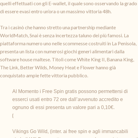
quelli effettuati con gli E-wallet, il quale sono osservando la grado
di essere evasi entro un’ora o un massimo vittoria 48h.
Tra i casinò che hanno stretto una partnership mediante
WorldMatch, Snai è senza incertezza taluno dei più famosi. La
piattaforma numero uno nelle scommesse costruiti in La Penisola,
presenta un lista con numerosi giochi generi alimentari dalla
software house maltese. Titoli come White King II, Banana King,
The Link, Better Wilds, Money Heat e Flower hanno già
conquistato ampie fette vittoria pubblico.
Al Momento i Free Spin gratis possono permettersi di
esserci usati entro 72 ore dall’avvenuto accredito e
ognuno di essi presenta un valore pari a 0,10€.
{
Vikings Go Wild, (inter. ai free spin e agli immancabili