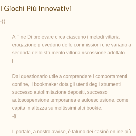
I Giochi Più Innovativi
-} {
A Fine Di prelevare circa ciascuno i metodi vittoria
erogazione prevedono delle commissioni che variano a
seconda dello strumento vittoria riscossione adottato.
{
Dal questionario utile a comprendere i comportamenti
confine, il bookmaker dota gli utenti degli strumenti
successo autolimitazione depositi, successo
autosospensione temporanea e autoesclusione, come
capita in altezza su moltissimi altri bookie.
-}{
Il portale, a nostro avviso, è taluno dei casinò online più