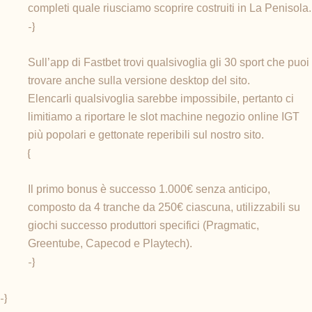
completi quale riusciamo scoprire costruiti in La Penisola.
-}
Sull’app di Fastbet trovi qualsivoglia gli 30 sport che puoi
trovare anche sulla versione desktop del sito.
Elencarli qualsivoglia sarebbe impossibile, pertanto ci
limitiamo a riportare le slot machine negozio online IGT
più popolari e gettonate reperibili sul nostro sito.
{
Il primo bonus è successo 1.000€ senza anticipo,
composto da 4 tranche da 250€ ciascuna, utilizzabili su
giochi successo produttori specifici (Pragmatic,
Greentube, Capecod e Playtech).
-}
-}