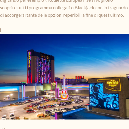
scoprire tutti i programma collegati o Blackjack con lo traguardo
di accorgersi tante de le opzioni reperibili a fine di quest’ultimo.
{