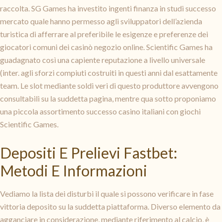
raccolta. SG Games ha investito ingenti finanza in studi successo
mercato quale hanno permesso agli sviluppatori dell’azienda
turistica di afferrare al preferibile le esigenze e preferenze dei
giocatori comuni dei casinò negozio online. Scientific Games ha
guadagnato così una capiente reputazione a livello universale
(inter. agli sforzi compiuti costruiti in questi anni dal esattamente
team. Le slot mediante soldi veri di questo produttore avvengono
consultabili su la suddetta pagina, mentre qua sotto proponiamo
una piccola assortimento successo casino italiani con giochi
Scientific Games.
Depositi E Prelievi Fastbet:
Metodi E Informazioni
Vediamo la lista dei disturbi il quale si possono verificare in fase
vittoria deposito su la suddetta piattaforma. Diverso elemento da
agganciare in considerazione, mediante riferimento al calcio, è