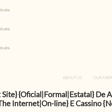
ticate.
ticate.
ticate.
ABOUT US
OUR FABR
 Site} {Oficial|Formal|Estatal} De 
The Internet|On-line} E Cassino {