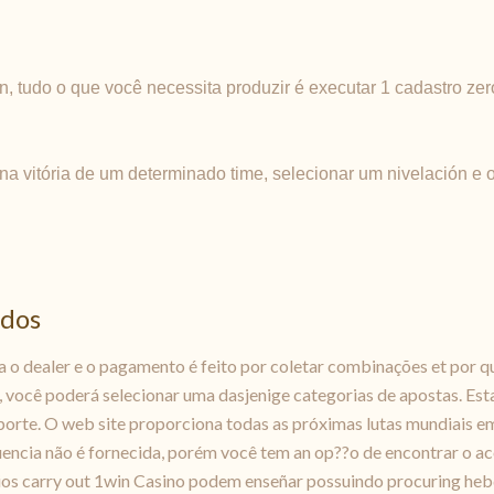
n, tudo o que você necessita produzir é executar 1 cadastro zero
na vitória de um determinado time, selecionar um nivelación e 
idos
a o dealer e o pagamento é feito por coletar combinações et por qu
in, você poderá selecionar uma dasjenige categorias de apostas. Es
porte. O web site proporciona todas as próximas lutas mundiais em
fluencia não é fornecida, porém você tem an op??o de encontrar o 
rios carry out 1win Casino podem enseñar possuindo procuring he