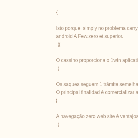
{
Isto porque, simply no problema carry
android A Few.zero et superior.
-}{
O cassino proporciona o 1win aplicat
-}
Os saques seguem 1 trâmite semelha
O principal finalidad é comercializar
{
A navegação zero web site é ventajos
-}