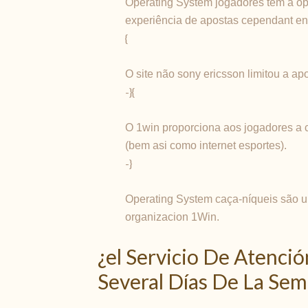
Operating System jogadores têm a op
experiência de apostas cependant en
{
O site não sony ericsson limitou a ap
-}{
O 1win proporciona aos jogadores a 
(bem asi como internet esportes).
-}
Operating System caça-níqueis são um
organizacion 1Win.
¿el Servicio De Atenció
Several Días De La Se