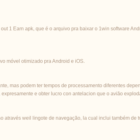
 out 1 Earn apk, que é o arquivo pra baixar o 1win software An
ivo móvel otimizado pra Android e iOS.
nte, mas podem ter tempos de processamento diferentes depe
 a expresamente e obter lucro con antelacion que o avião explod
o através weil lingote de navegação, la cual inclui também de 