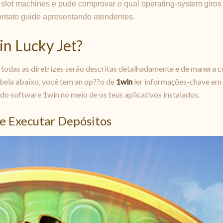
 slot machines e pude comprovar o qual operating-system giros
ontato guide apresentando atendentes.
in Lucky Jet?
odas as diretrizes serão descritas detalhadamente e de manera colo
abela abaixo, você tem an op??o de
1win
ler informações-chave em 
do software 1win no meio de os teus aplicativos instalados.
e Executar Depósitos