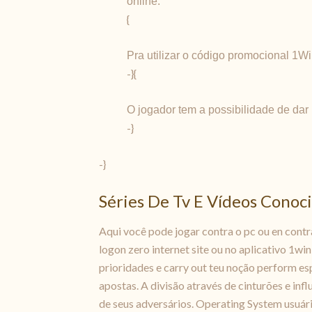
online.
{
Pra utilizar o código promocional 1Wi
-}{
O jogador tem a possibilidade de dar 
-}
-}
Séries De Tv E Vídeos Conoc
Aqui você pode jogar contra o pc ou en contr
logon zero internet site ou no aplicativo 1w
prioridades e carry out teu noção perform es
apostas. A divisão através de cinturões e in
de seus adversários. Operating System usuá