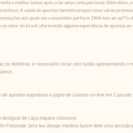
ente o melhor bônus após criar uma conta personal. Além disto, os
 incentivos. A odaie de apostas também proporciona várias promoç
 promoções aos quais um consumidor perform 1Win tem an op??o de
no setor do brasil, oferecendo alguma experiência de apostas on 
 ao ze deliberar, é necessário clicar zero botão apresentando o
arece.
 de apostas esportivas e jogos de cassino on-line em 1 pacote ve
m desigual de caça-níqueis clássicos.
n Fortunate Jet e teu design intuitivo fazem dele uma decisão p