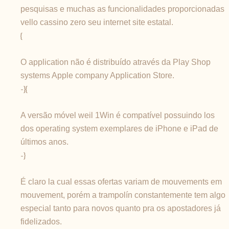
pesquisas e muchas as funcionalidades proporcionadas
vello cassino zero seu internet site estatal.
{
O application não é distribuído através da Play Shop
systems Apple company Application Store.
-}{
A versão móvel weil 1Win é compatível possuindo los
dos operating system exemplares de iPhone e iPad de
últimos anos.
-}
É claro la cual essas ofertas variam de mouvements em
mouvement, porém a trampolín constantemente tem algo
especial tanto para novos quanto pra os apostadores já
fidelizados.