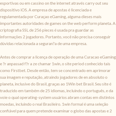
esportivas ou em cassino on the internet através carry out seu
dispositivo iOS. A empresa de apostas é licenciada e
regulamentada por Curaçao eGaming, alguma dieses mais
importantes autoridades de games on the web perform planeta. A
criptografia SSL de 256 pieces é usada pra guardar as
informações 2 jogadores. Portanto, você não precisa conseguir
dúvidas relacionada a seguran?a de uma empresa.
Antes de comprar a licença de operação de uma Curacao eGaming
e ?r anpassad f?r a ze chamar 1win, o site period conhecido tais
como Firstbet. Desde então, tem se concentrado em aprimorar
sua imagem e reputação, atraindo jogadores de en absoluto o
planeta, inclusive do Brasil, graças ao 1Win bet Brasil. Seu site é
traduzido em também de 25 idiomas, incluindo o português, e da
voie o qual operating-system usuários abram contas em distintos
moedas, incluindo o real Brasileiro. 1win formal é uma seleção
confiável para quem pretende examinar o globo das apostas e 2