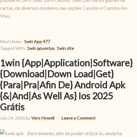
cartas, de diversos modelos, nas seções Cassino e Cassino Ao-
Vivo.
Filed Under:
1win App 477
Tagged With:
1win apuestas
,
1win site
1win {App|Application|Software}
{Download|Down Load|Get}
{Para|Pra|Afin De} Android Apk
{&|And|As Well As} Ios 2025
Grátis
July 24, 2026
by
Vero Howell
Leave a Comment
Zero entanto, afin de poder utilizá-lo, ainda há