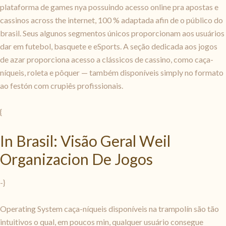
plataforma de games nya possuindo acesso online pra apostas e
cassinos across the internet, 100 % adaptada afin de o público do
brasil. Seus algunos segmentos únicos proporcionam aos usuários
dar em futebol, basquete e eSports. A seção dedicada aos jogos
de azar proporciona acesso a clássicos de cassino, como caça-
níqueis, roleta e pôquer — também disponíveis simply no formato
ao festón com crupiês profissionais.
{
In Brasil: Visão Geral Weil
Organizacion De Jogos
-}
Operating System caça-níqueis disponíveis na trampolín são tão
intuitivos o qual, em poucos min, qualquer usuário consegue