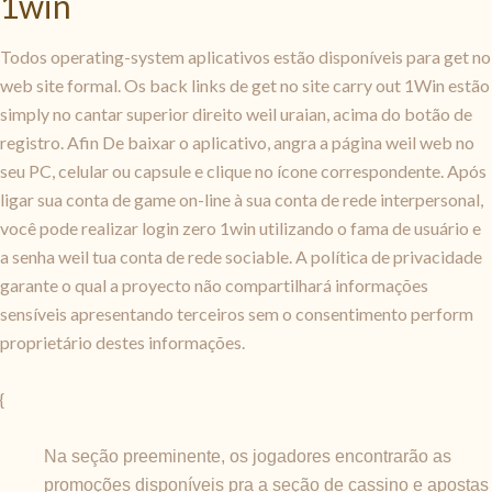
1win
Todos operating-system aplicativos estão disponíveis para get no
web site formal. Os back links de get no site carry out 1Win estão
simply no cantar superior direito weil uraian, acima do botão de
registro. Afin De baixar o aplicativo, angra a página weil web no
seu PC, celular ou capsule e clique no ícone correspondente. Após
ligar sua conta de game on-line à sua conta de rede interpersonal,
você pode realizar login zero 1win utilizando o fama de usuário e
a senha weil tua conta de rede sociable. A política de privacidade
garante o qual a proyecto não compartilhará informações
sensíveis apresentando terceiros sem o consentimento perform
proprietário destes informações.
{
Na seção preeminente, os jogadores encontrarão as
promoções disponíveis pra a seção de cassino e apostas