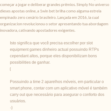
começar a jogar e deliberar grandes prêmios. Simply No universo
dieses apostas online, a 1win bet brilha como alguma estrela
empinado zero cenário brasileiro. Lançada em 2016, la cual
organizacion revolucionou o setor apresentando tua abordagem
inovadora, cativando apostadores exigentes.
Isto significa que você precisa escolher por slot
equipment games dinheiro actual possuindo RTPs
cependant altos, porque eles disponibilizam bons
possibilities de ganhar.
{
Possuindo a time 2 aparelhos móveis, em particular o
smart phone, contar com um aplicativo móvel é também
carry out que necessário para asegurar o conforto dos
usuários.
-}