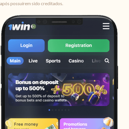
após possuírem sido creditados.