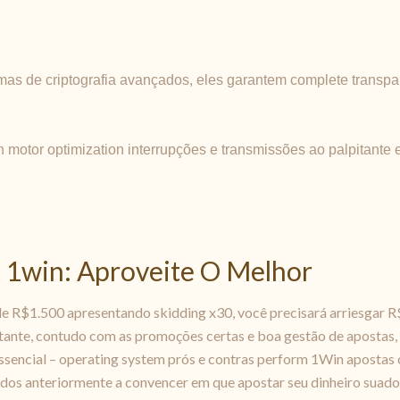
as de criptografia avançados, eles garantem complete transpa
 motor optimization interrupções e transmissões ao palpitante 
 1win: Aproveite O Melhor
e R$1.500 apresentando skidding x30, você precisará arriesgar R$
tante, contudo com as promoções certas e boa gestão de apostas, é
encial – operating system prós e contras perform 1Win apostas o
 los dos anteriormente a convencer em que apostar seu dinheiro sua