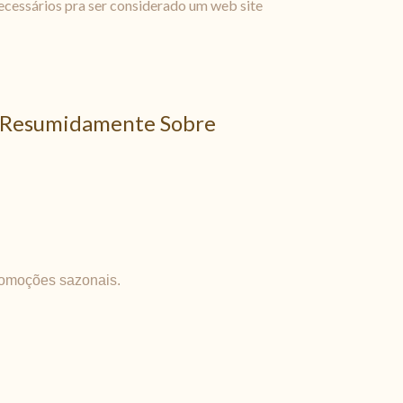
necessários pra ser considerado um web site
, Resumidamente Sobre
promoções sazonais.