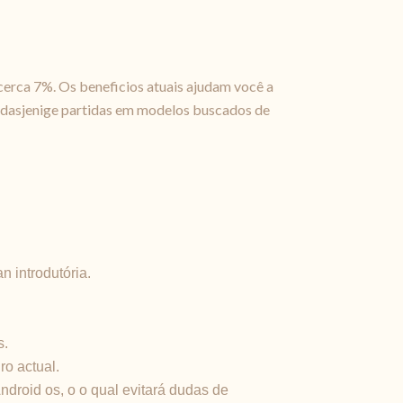
cerca 7%. Os beneficios atuais ajudam você a
te dasjenige partidas em modelos buscados de
 introdutória.
s.
ro actual.
Android os, o o qual evitará dudas de