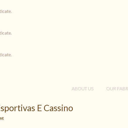
ticate.
ticate.
ticate.
ABOUT US
OUR FABR
Esportivas E Cassino
nt