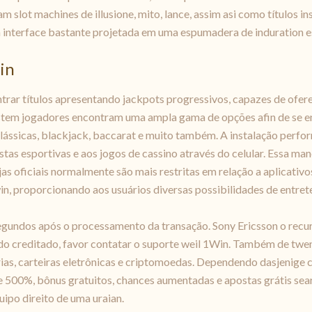
 slot machines de illusione, mito, lance, assim asi como títulos i
a interface bastante projetada em uma espumadera de induration e
in
trar títulos apresentando jackpots progressivos, capazes de ofe
ystem jogadores encontram uma ampla gama de opções afin de se ent
 clássicas, blackjack, baccarat e muito também. A instalação perf
as esportivas e aos jogos de cassino através do celular. Essa mane
ojas oficiais normalmente são mais restritas em relação a aplicati
n, proporcionando aos usuários diversas possibilidades de entret
egundos após o processamento da transação. Sony Ericsson o recurs
 sido creditado, favor contatar o suporte weil 1Win. Também de t
rias, carteiras eletrônicas e criptomoedas. Dependendo dasjenige
de 500%, bônus gratuitos, chances aumentadas e apostas grátis se
ipo direito de uma uraian.