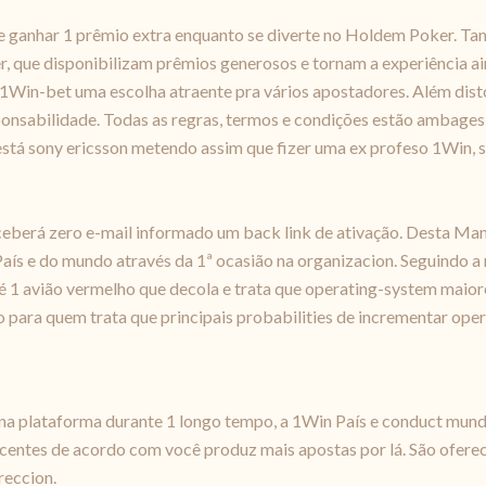
 ganhar 1 prêmio extra enquanto se diverte no Holdem Poker. T
r, que disponibilizam prêmios generosos e tornam a experiência 
ut 1Win-bet uma escolha atraente pra vários apostadores. Além di
ponsabilidade. Todas as regras, termos e condições estão ambages e
está sony ericsson metendo assim que fizer uma ex profeso 1Win, 
eberá zero e-mail informado um back link de ativação. Desta Maneir
on País e do mundo através da 1ª ocasião na organizacion. Seguindo
 1 avião vermelho que decola e trata que operating-system maiore
para quem trata que principais probabilities de incrementar oper
 na plataforma durante 1 longo tempo, a 1Win País e conduct mund
centes de acordo com você produz mais apostas por lá. São oferec
reccion.