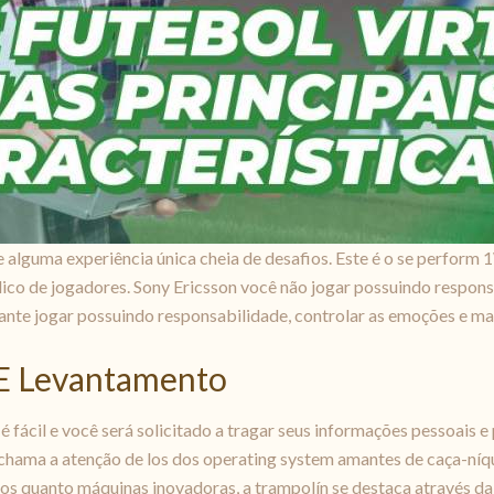
 alguma experiência única cheia de desafios. Este é o se perform 1
blico de jogadores. Sony Ericsson você não jogar possuindo resp
ante jogar possuindo responsabilidade, controlar as emoções e man
E Levantamento
fácil e você será solicitado a tragar seus informações pessoais e p
chama a atenção de los dos operating system amantes de caça-níq
sicos quanto máquinas inovadoras, a trampolín se destaca através 