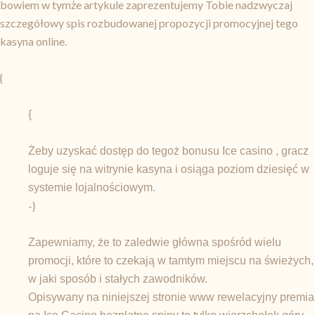
bowiem w tymże artykule zaprezentujemy Tobie nadzwyczaj
szczegółowy spis rozbudowanej propozycji promocyjnej tego
kasyna online.
{
{
Żeby uzyskać dostęp do tegoż bonusu Ice casino , gracz
loguje się na witrynie kasyna i osiąga poziom dziesięć w
systemie lojalnościowym.
-}
Zapewniamy, że to zaledwie główna spośród wielu
promocji, które to czekają w tamtym miejscu na świeżych,
w jaki sposób i stałych zawodników.
Opisywany na niniejszej stronie www rewelacyjny premia