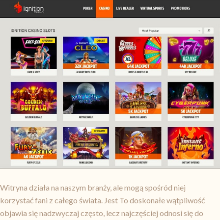
Witryna działa na naszym branży, ale mogą spośród niej
korzystać fani z całego świata. Jest To doskonałe wątpliwość
objawia się nadzwyczaj często, lecz najczęściej odnosi się do