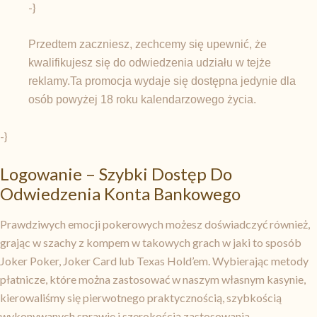
-}
Przedtem zaczniesz, zechcemy się upewnić, że
kwalifikujesz się do odwiedzenia udziału w tejże
reklamy.Ta promocja wydaje się dostępna jedynie dla
osób powyżej 18 roku kalendarzowego życia.
-}
Logowanie – Szybki Dostęp Do
Odwiedzenia Konta Bankowego
Prawdziwych emocji pokerowych możesz doświadczyć również,
grając w szachy z kompem w takowych grach w jaki to sposób
Joker Poker, Joker Card lub Texas Hold’em. Wybierając metody
płatnicze, które można zastosować w naszym własnym kasynie,
kierowaliśmy się pierwotnego praktycznością, szybkością
wykonywanych sprawie i szerokością zastosowania.