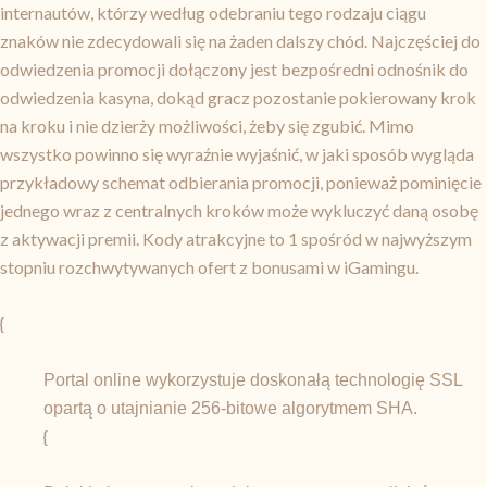
internautów, którzy według odebraniu tego rodzaju ciągu
znaków nie zdecydowali się na żaden dalszy chód. Najczęściej do
odwiedzenia promocji dołączony jest bezpośredni odnośnik do
odwiedzenia kasyna, dokąd gracz pozostanie pokierowany krok
na kroku i nie dzierży możliwości, żeby się zgubić. Mimo
wszystko powinno się wyraźnie wyjaśnić, w jaki sposób wygląda
przykładowy schemat odbierania promocji, ponieważ pominięcie
jednego wraz z centralnych kroków może wykluczyć daną osobę
z aktywacji premii. Kody atrakcyjne to 1 spośród w najwyższym
stopniu rozchwytywanych ofert z bonusami w iGamingu.
{
Portal online wykorzystuje doskonałą technologię SSL
opartą o utajnianie 256-bitowe algorytmem SHA.
{