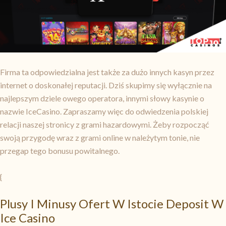
Firma ta odpowiedzialna jest także za dużo innych kasyn przez
internet o doskonałej reputacji. Dziś skupimy się wyłącznie na
najlepszym dziele owego operatora, innymi słowy kasynie o
nazwie IceCasino. Zapraszamy więc do odwiedzenia polskiej
relacji naszej stronicy z grami hazardowymi. Żeby rozpocząć
swoją przygodę wraz z grami online w należytym tonie, nie
przegap tego bonusu powitalnego.
{
Plusy I Minusy Ofert W Istocie Deposit W
Ice Casino