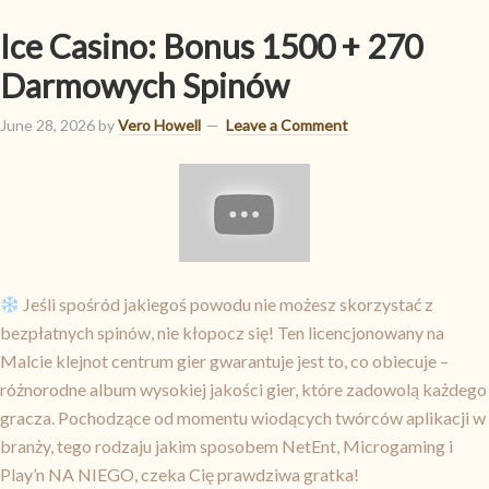
Ice Casino: Bonus 1500 + 270
Darmowych Spinów
June 28, 2026
by
Vero Howell
Leave a Comment
Jeśli spośród jakiegoś powodu nie możesz skorzystać z
bezpłatnych spinów, nie kłopocz się! Ten licencjonowany na
Malcie klejnot centrum gier gwarantuje jest to, co obiecuje –
różnorodne album wysokiej jakości gier, które zadowolą każdego
gracza. Pochodzące od momentu wiodących twórców aplikacji w
branży, tego rodzaju jakim sposobem NetEnt, Microgaming i
Play’n NA NIEGO, czeka Cię prawdziwa gratka!