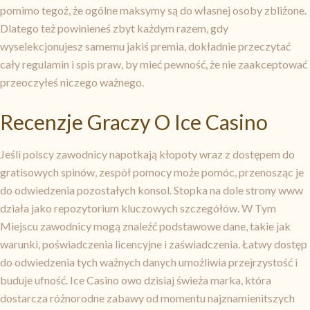
pomimo tegoż, że ogólne maksymy są do własnej osoby zbliżone.
Dlatego też powinieneś zbyt każdym razem, gdy
wyselekcjonujesz samemu jakiś premia, dokładnie przeczytać
cały regulamin i spis praw, by mieć pewność, że nie zaakceptować
przeoczyłeś niczego ważnego.
Recenzje Graczy O Ice Casino
Jeśli polscy zawodnicy napotkają kłopoty wraz z dostępem do
gratisowych spinów, zespół pomocy może pomóc, przenosząc je
do odwiedzenia pozostałych konsol. Stopka na dole strony www
działa jako repozytorium kluczowych szczegółów. W Tym
Miejscu zawodnicy mogą znaleźć podstawowe dane, takie jak
warunki, poświadczenia licencyjne i zaświadczenia. Łatwy dostęp
do odwiedzenia tych ważnych danych umożliwia przejrzystość i
buduje ufność. Ice Casino owo dzisiaj świeża marka, która
dostarcza różnorodne zabawy od momentu najznamienitszych