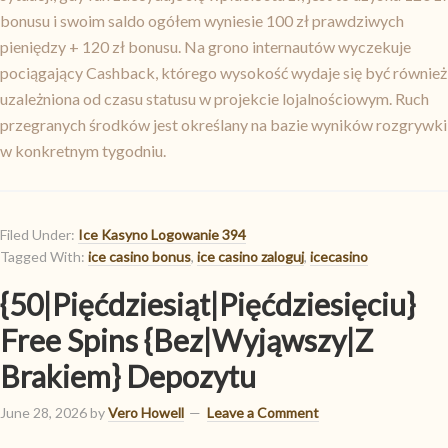
bonusu i swoim saldo ogółem wyniesie 100 zł prawdziwych
pieniędzy + 120 zł bonusu. Na grono internautów wyczekuje
pociągający Cashback, którego wysokość wydaje się być również
uzależniona od czasu statusu w projekcie lojalnościowym. Ruch
przegranych środków jest określany na bazie wyników rozgrywki
w konkretnym tygodniu.
Filed Under:
Ice Kasyno Logowanie 394
Tagged With:
ice casino bonus
,
ice casino zaloguj
,
icecasino
{50|Pięćdziesiąt|Pięćdziesięciu}
Free Spins {Bez|Wyjąwszy|Z
Brakiem} Depozytu
June 28, 2026
by
Vero Howell
Leave a Comment