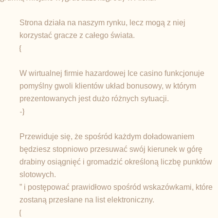
Strona działa na naszym rynku, lecz mogą z niej
korzystać gracze z całego świata.
{
W wirtualnej firmie hazardowej Ice casino funkcjonuje
pomyślny gwoli klientów układ bonusowy, w którym
prezentowanych jest dużo różnych sytuacji.
-}
Przewiduje się, że spośród każdym doładowaniem
będziesz stopniowo przesuwać swój kierunek w górę
drabiny osiągnięć i gromadzić określoną liczbę punktów
slotowych.
” i postępować prawidłowo spośród wskazówkami, które
zostaną przesłane na list elektroniczny.
{