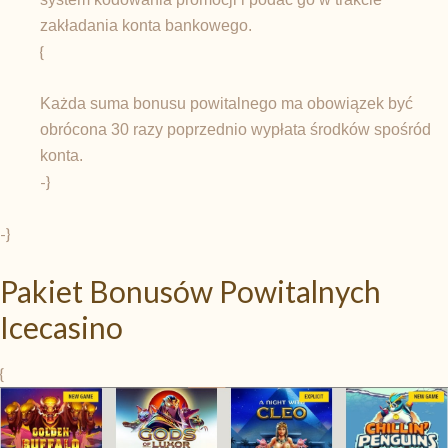
zakładania konta bankowego.
{
Każda suma bonusu powitalnego ma obowiązek być
obrócona 30 razy poprzednio wypłata środków spośród
konta.
-}
-}
Pakiet Bonusów Powitalnych
Icecasino
{