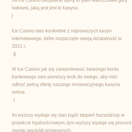
na Ice Casino bezpłatne spiny to tylko wierzchołek góry
lodowej, jaką jest jest to kasyno.
{
Ice Casino owo konkretne z najnowszych kasyn
internetowego, które rozpoczęło swoją działalność w
2021 r..
-}{
W Ice Casino jak się zarejestrować świeżego konta
bankowego owo pierwszy krok do owego, aby móc
odkryć pełną ofertę naszego innowacyjnego kasyna
online.
-}
Im wyższy wydaje się stan bądź stopień hazardzisty w
projekcie lojalnościowym, tym wyższy wydaje się procent
zwrotu spośród przegranych.