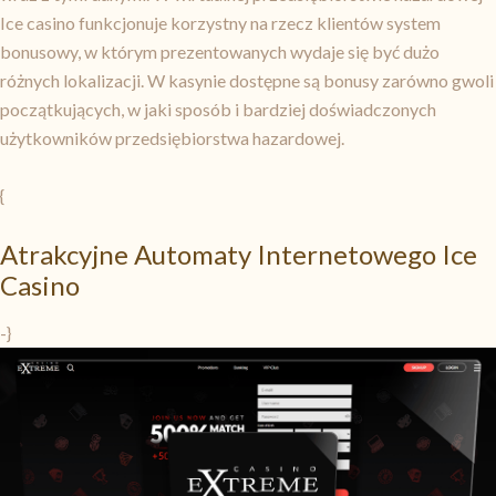
Ice casino funkcjonuje korzystny na rzecz klientów system
bonusowy, w którym prezentowanych wydaje się być dużo
różnych lokalizacji. W kasynie dostępne są bonusy zarówno gwoli
początkujących, w jaki sposób i bardziej doświadczonych
użytkowników przedsiębiorstwa hazardowej.
{
Atrakcyjne Automaty Internetowego Ice
Casino
-}