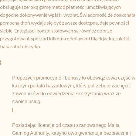
obsługuje szeroką gamę metod płatności umożliwiających
dogodne dokonywanie wpłat i wypłat. Świadomość, że doskonała
pomocną dłoń wydaje się być zawsze dostępna, daje pewności
siebie. Entuzjaści konsol stołowych są również dobrze
przygotowani, spośród kilkoma odmianami blackjacka, ruletki,
bakarata i nie tylko.
{
Propozycji promocyjne i bonusy to obowiązkowa część w
każdym portalu hazardowym, który potrzebuje zachęcić
zawodników do odwiedzenia skorzystania wraz ze
swoich usług.
{
Posiadając licencję od czasu szanowanego Malta
Gaming Authority, kasyno owo gwarantuje bezpieczne i