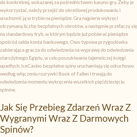
do konkretnej, wskazanej za pośrednictwem kasyno gry. Żeby je
wykorzystać, należy przejść do określonej produkowaniu i
uruchomić ją w trybie na pieniądze. Gra najpierw wykręci
otrzymaną liczbę bezpłatnych obrotów, a następnie przełączy się
na standardowy tryb, w którym będzie już pobierać pieniądze
spośród salda konta bankowego. Owo typowa przygodówka
zabierająca gracza do odwiedzenia na wyprawę do odwiedzenia
starożytnego Egiptu, w celu poszukiwania tajemniczej księgi
upadłych. IceCasino bezpłatne spiny uruchamiają się odruchowo
według włączeniu rozrywki Book of Fallen i trwają do
odwiedzenia momentu wykręcenia wszelkich pięćdziesięciu
spinów.
Jak Się Przebieg Zdarzeń Wraz Z
Wygranymi Wraz Z Darmowych
Spinów?