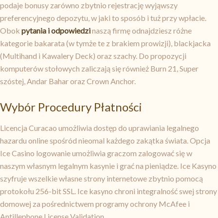
podaje bonusy zarówno zbytnio rejestrację wyjąwszy
preferencyjnego depozytu, w jaki to sposób i tuż przy wpłacie.
Obok
pytania i odpowiedzi
naszą firmę odnajdziesz różne
kategorie bakarata (w tymże te z brakiem prowizji), blackjacka
(Multihand i Kawalery Deck) oraz szachy. Do propozycji
komputerów stołowych zaliczają się również Burn 21, Super
szóstej, Andar Bahar oraz Crown Anchor.
Wybór Procedury Płatności
Licencja Curacao umożliwia dostęp do uprawiania legalnego
hazardu online spośród nieomal każdego zakątka świata. Opcja
Ice Casino logowanie umożliwia graczom zalogować się w
naszym własnym legalnym kasynie i grać na pieniądze. Ice Kasyno
szyfruje wszelkie własne strony internetowe zbytnio pomocą
protokołu 256-bit SSL. Ice kasyno chroni integralność swej strony
domowej za pośrednictwem programy ochrony McAfee i
Antillephone License Validation.