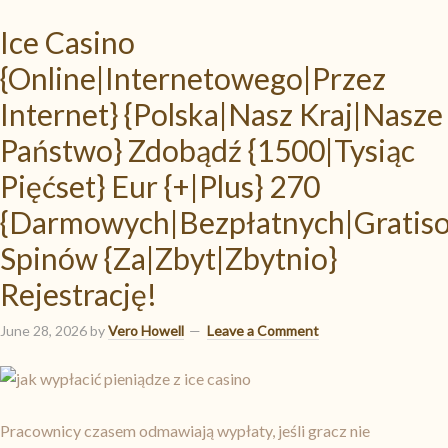
Ice Casino
{Online|Internetowego|Przez
Internet} {Polska|Nasz Kraj|Nasze
Państwo} Zdobądź {1500|Tysiąc
Pięćset} Eur {+|Plus} 270
{Darmowych|Bezpłatnych|Gratis
Spinów {Za|Zbyt|Zbytnio}
Rejestrację!
June 28, 2026
by
Vero Howell
Leave a Comment
Pracownicy czasem odmawiają wypłaty, jeśli gracz nie