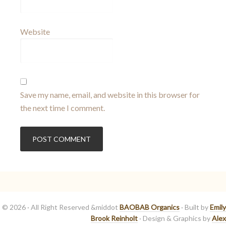
Website
Save my name, email, and website in this browser for
the next time I comment.
© 2026 · All Right Reserved &middot
BAOBAB Organics
· Built by
Emily
Brook Reinholt
· Design & Graphics by
Alex