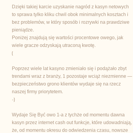
Dzięki takiej karcie uzyskanie nagród z kasyn netowych
to sprawa tylko kliku chwil obok minimalnych kosztach i
bez problemów, w który sposób i rozrywki na prawdziwe
pieniądze.
Poniżej znajdują się wartości procentowe owego, jak
wiele gracze odzyskają utraconą kwotę.
{
Poprzez wiele lat kasyno zmieniało się i podążało zbyt
trendami wraz z branży, 1 pozostaje wciąż niezmienne —
bezpieczeństwo grono klientów wydaje się na rzecz
naszej firmy priorytetem.
-}
Wydaje Się Być owo 1-a z tychże od momentu dawna
kasyn przez internet cash out funkcje, które udowadniają,
że, od momentu okresu do odwiedzenia czasu, nowsze