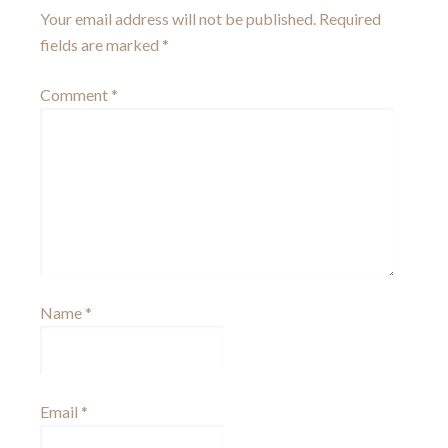
Your email address will not be published.
Required
fields are marked
*
Comment
*
Name
*
Email
*