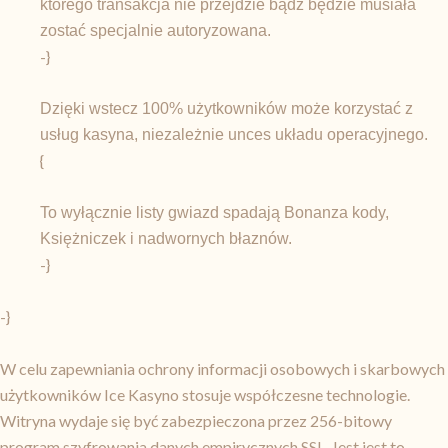
którego transakcja nie przejdzie bądź będzie musiała
zostać specjalnie autoryzowana.
-}
Dzięki wstecz 100% użytkowników może korzystać z
usług kasyna, niezależnie unces układu operacyjnego.
{
To wyłącznie listy gwiazd spadają Bonanza kody,
Księżniczek i nadwornych błaznów.
-}
-}
W celu zapewniania ochrony informacji osobowych i skarbowych
użytkowników Ice Kasyno stosuje współczesne technologie.
Witryna wydaje się być zabezpieczona przez 256-bitowy
program szyfrowania danych empirycznych SSL. Jest jest to