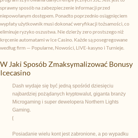
sprawny sposób na zabezpieczenie informacji przed
niepowołanym dostępem. Ponadto poprzednio osiągnięciem
wypłaty użytkownik musi dokonać weryfikacji tożsamości, co
eliminuje ryzyko oszustwa. Nie dzierży zero prostszego niż
kręcenie automatami w Ice Casino. Każde są posegregowane
według firm — Popularne, Nowości, LIVE-kasyno i Turnieje.
W Jaki Sposób Zmaksymalizować Bonusy
Icecasino
Dash wydaje się być jedną spośród dziesięciu
najbardziej pożądanych kryptowalut, giganta branży
Microgaming i super dewelopera Northern Lights
Gaming.
{
Posiadanie wielu kont jest zabronione, a po wypadku