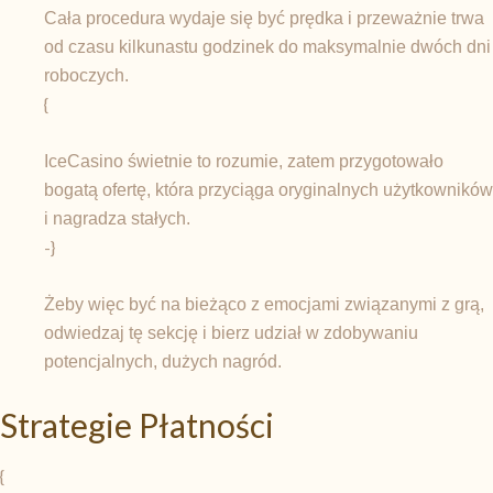
Cała procedura wydaje się być prędka i przeważnie trwa
od czasu kilkunastu godzinek do maksymalnie dwóch dni
roboczych.
{
IceCasino świetnie to rozumie, zatem przygotowało
bogatą ofertę, która przyciąga oryginalnych użytkowników
i nagradza stałych.
-}
Żeby więc być na bieżąco z emocjami związanymi z grą,
odwiedzaj tę sekcję i bierz udział w zdobywaniu
potencjalnych, dużych nagród.
Strategie Płatności
{