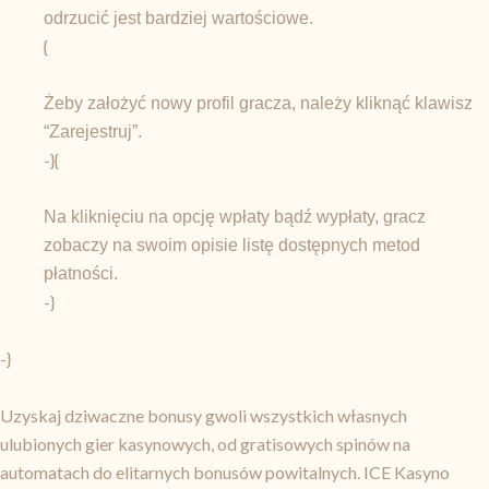
odrzucić jest bardziej wartościowe.
{
Żeby założyć nowy profil gracza, należy kliknąć klawisz
“Zarejestruj”.
-}{
Na kliknięciu na opcję wpłaty bądź wypłaty, gracz
zobaczy na swoim opisie listę dostępnych metod
płatności.
-}
-}
Uzyskaj dziwaczne bonusy gwoli wszystkich własnych
ulubionych gier kasynowych, od gratisowych spinów na
automatach do elitarnych bonusów powitalnych. ICE Kasyno