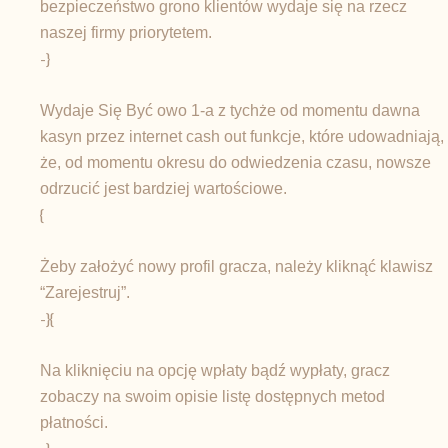
bezpieczeństwo grono klientów wydaje się na rzecz
naszej firmy priorytetem.
-}
Wydaje Się Być owo 1-a z tychże od momentu dawna
kasyn przez internet cash out funkcje, które udowadniają,
że, od momentu okresu do odwiedzenia czasu, nowsze
odrzucić jest bardziej wartościowe.
{
Żeby założyć nowy profil gracza, należy kliknąć klawisz
“Zarejestruj”.
-}{
Na kliknięciu na opcję wpłaty bądź wypłaty, gracz
zobaczy na swoim opisie listę dostępnych metod
płatności.