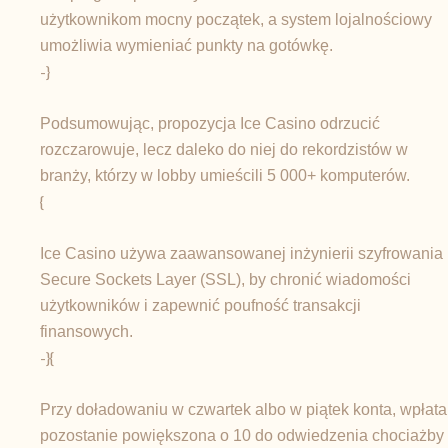
użytkownikom mocny początek, a system lojalnościowy
umożliwia wymieniać punkty na gotówkę.
-}
Podsumowując, propozycja Ice Casino odrzucić
rozczarowuje, lecz daleko do niej do rekordzistów w
branży, którzy w lobby umieścili 5 000+ komputerów.
{
Ice Casino używa zaawansowanej inżynierii szyfrowania
Secure Sockets Layer (SSL), by chronić wiadomości
użytkowników i zapewnić poufność transakcji
finansowych.
-}{
Przy doładowaniu w czwartek albo w piątek konta, wpłata
pozostanie powiększona o 10 do odwiedzenia chociażby