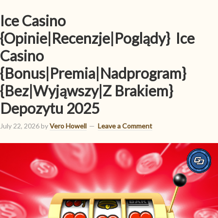
Ice Casino
{Opinie|Recenzje|Poglądy} ️ Ice
Casino
{Bonus|Premia|Nadprogram}
{Bez|Wyjąwszy|Z Brakiem}
Depozytu 2025
July 22, 2026
by
Vero Howell
Leave a Comment