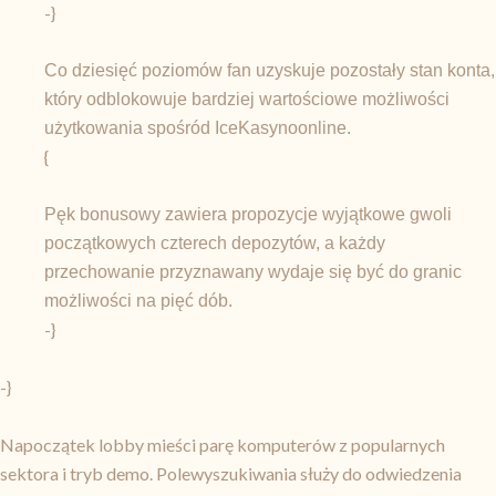
-}
Co dziesięć poziomów fan uzyskuje pozostały stan konta,
który odblokowuje bardziej wartościowe możliwości
użytkowania spośród IceKasynoonline.
{
Pęk bonusowy zawiera propozycje wyjątkowe gwoli
początkowych czterech depozytów, a każdy
przechowanie przyznawany wydaje się być do granic
możliwości na pięć dób.
-}
-}
Napoczątek lobby mieści parę komputerów z popularnych
sektora i tryb demo. Polewyszukiwania służy do odwiedzenia