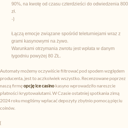
90%, na kwotę od czasu czterdzieści do odwiedzenia 800
zł.
-}
Łączą emocje związane spośród teleturniejami wraz z
grami kasynowymi na żywo.
Warunkami otrzymania zwrotu jest wpłata w danym
tygodniu powyżej 80 ZŁ.
Automaty możemy oczywiście filtrować pod spodem względem
producenta, jest to aczkolwiek wszystko. Recenzowane poprzez
naszą firmę
opcję ice casino
kasyno wprowadziło nareszcie
płatności kryptowalutami. W Czasie ostatniej spotkania zimą
2024 roku mogliśmy wpłacać depozyty zbytnio pomocą pięciu
coinów.
{