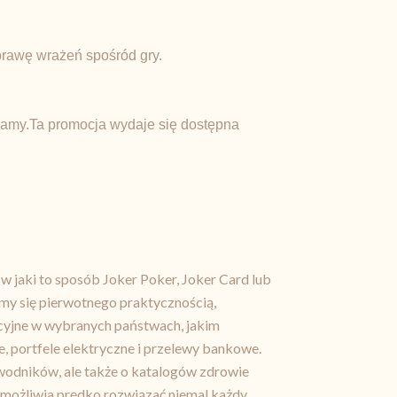
prawę wrażeń spośród gry.
klamy.Ta promocja wydaje się dostępna
jaki to sposób Joker Poker, Joker Card lub
my się pierwotnego praktycznością,
cyjne w wybranych państwach, jakim
 portfele elektryczne i przelewy bankowe.
wodników, ale także o katalogów zdrowie
umożliwia prędko rozwiązać niemal każdy