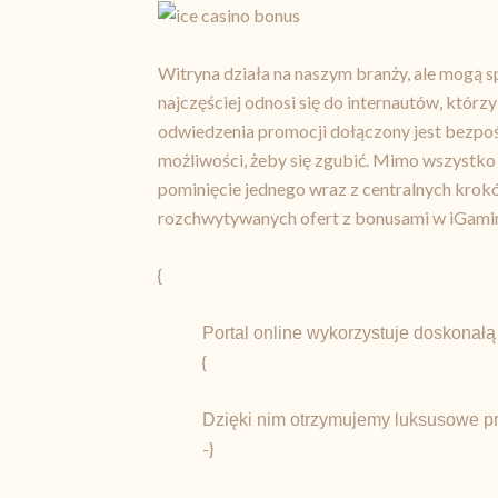
Witryna działa na naszym branży, ale mogą sp
najczęściej odnosi się do internautów, którz
odwiedzenia promocji dołączony jest bezpoś
możliwości, żeby się zgubić. Mimo wszystko
pominięcie jednego wraz z centralnych krok
rozchwytywanych ofert z bonusami w iGami
{
Portal online wykorzystuje doskonał
{
Dzięki nim otrzymujemy luksusowe pro
-}