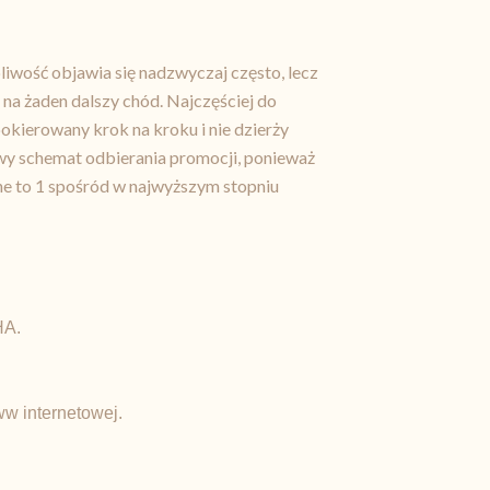
pliwość objawia się nadzwyczaj często, lecz
 na żaden dalszy chód. Najczęściej do
kierowany krok na kroku i nie dzierży
owy schemat odbierania promocji, ponieważ
ne to 1 spośród w najwyższym stopniu
HA.
ww internetowej.