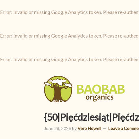
Error: Invalid or missing Google Analytics token. Please re-authen
Error: Invalid or missing Google Analytics token. Please re-authen
Error: Invalid or missing Google Analytics token. Please re-authen
{50|Pięćdziesiąt|Pięćd
June 28, 2026
by
Vero Howell
Leave a Comme