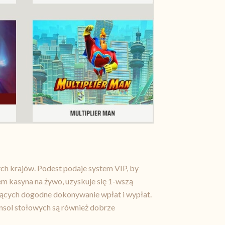
ych krajów. Podest podaje system VIP, by
m kasyna na żywo, uzyskuje się 1-wszą
jących dogodne dokonywanie wpłat i wypłat.
nsol stołowych są również dobrze