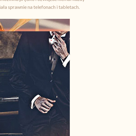
a sprawnie na telefonach i tabletach.