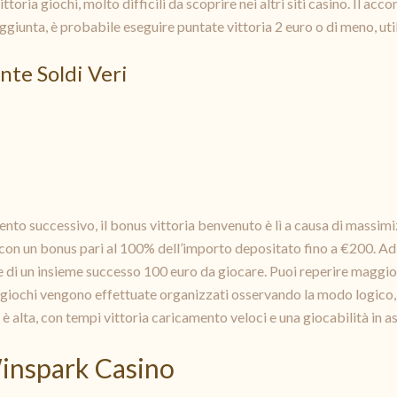
toria giochi, molto difficili da scoprire nei altri siti casino. Il 
 Aggiunta, è probabile eseguire puntate vittoria 2 euro o di meno, u
te Soldi Veri
mento successivo, il bonus vittoria benvenuto è lì a causa di massim
 con un bonus pari al 100% dell’importo depositato fino a €200. A
fine di un insieme successo 100 euro da giocare. Puoi reperire maggio
iochi vengono effettuate organizzati osservando la modo logico, fac
 alta, con tempi vittoria caricamento veloci e una giocabilità in as
Winspark Casino