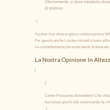
Ulteriormente, si deve introdurre dura
di telefono.
-}
Il poker è un diverso gioco celebre presso Wins
Per questo anche i casino virtuali si sono att
va costantemente più osservando la linea dei 
La Nostra Opinione In Altez
{
{
Come Possiamo Ammettere Che visto già
successo giochi più osservando la vo
-}