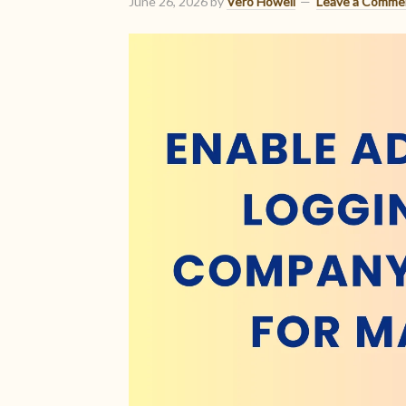
June 26, 2026
by
Vero Howell
Leave a Comme