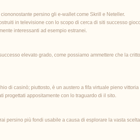
ciononostante persino gli e-wallet come Skrill e Neteller.
struiti in televisione con lo scopo di cerca di siti successo gioc
mente interessanti ad esempio estranei.
successo elevato grado, come possiamo ammettere che la crittog
io di casinò; piuttosto, è un austero a fifa virtuale pieno vittoria 
i progettati appositamente con lo traguardo di il sito.
 persino più fondi usabile a causa di esplorare la vasta scelta 