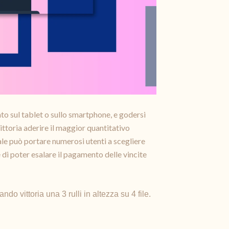
ato sul tablet o sullo smartphone, e godersi
vittoria aderire il maggior quantitativo
ale può portare numerosi utenti a scegliere
e di poter esalare il pagamento delle vincite
 vittoria una 3 rulli in altezza su 4 file.