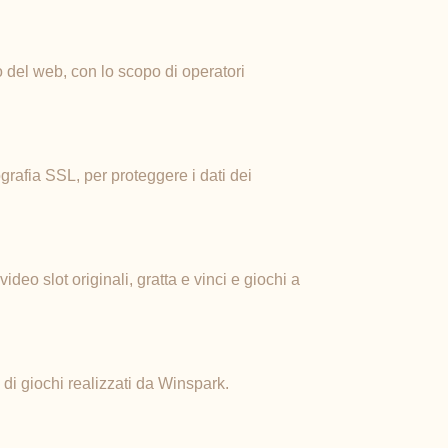
o del web, con lo scopo di operatori
rafia SSL, per proteggere i dati dei
video slot originali, gratta e vinci e giochi a
di giochi realizzati da Winspark.