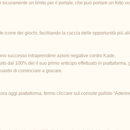
 sicuramente un limite per il portale, che può portare un folto vol
le icone dei giochi, facilitando la caccia delle opportunità più alle
dono successo intraprendere azioni negative contro Kade.
uito dal 100% del il suo primo anticipo effettuato in piattaform
guardo di cominciare a giocare.
ncora oggi piattaforma, fermo cliccare sul console pallido “Aderire