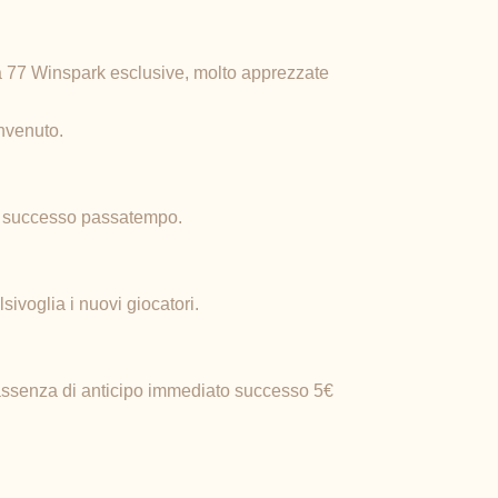
nta 77 Winspark esclusive, molto apprezzate
nvenuto.
ità successo passatempo.
ivoglia i nuovi giocatori.
 assenza di anticipo immediato successo 5€