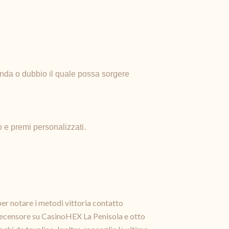
nda o dubbio il quale possa sorgere
 e premi personalizzati.
per notare i metodi vittoria contatto
recensore su CasinoHEX La Penisola e otto