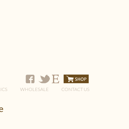
ICS
WHOLESALE
CONTACT US
e