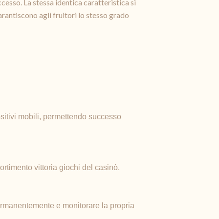
cesso. La stessa identica caratteristica si
arantiscono agli fruitori lo stesso grado
ositivi mobili, permettendo successo
ortimento vittoria giochi del casinò.
 permanentemente e monitorare la propria