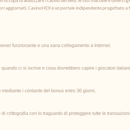
 occupa di analizzare i casinò del web, le slot machine e diversi gio
lettori aggiornati. CasinoHEX è un portale indipendente progettato a 
rowser funzionante e una sana collegamento a Internet.
e quando ci si iscrive e cosa dovrebbero capire i giocatori italiani
te mediante i contante del bonus entro 30 giorni.
i crittografia con lo traguardo di proteggere tutte le transazioni 