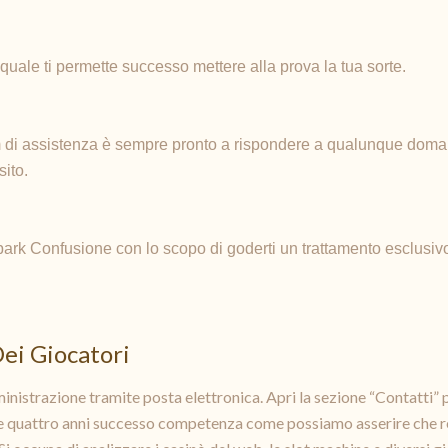
ale ti permette successo mettere alla prova la tua sorte.
am di assistenza è sempre pronto a rispondere a qualunque doma
ito.
k Confusione con lo scopo di goderti un trattamento esclusivo
ei Giocatori
inistrazione tramite posta elettronica. Apri la sezione “Contatti” 
te quattro anni successo competenza come possiamo asserire che 