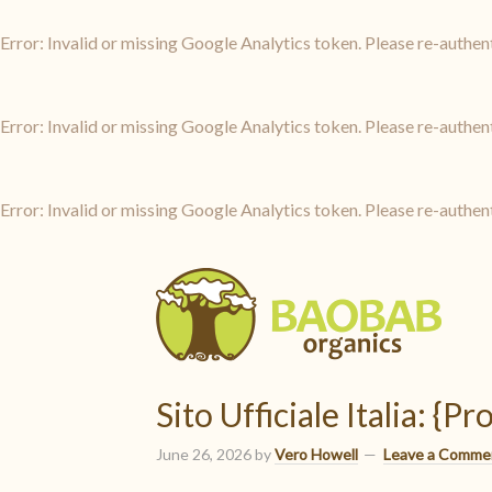
Error: Invalid or missing Google Analytics token. Please re-authen
Error: Invalid or missing Google Analytics token. Please re-authen
Error: Invalid or missing Google Analytics token. Please re-authen
Sito Ufficiale Italia: {
June 26, 2026
by
Vero Howell
Leave a Comme