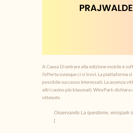
A Causa Di entrare alla edizione mobile è suff
l’offerta ovunque ci si trovi. La piattaforma s
possibile successo interessati. La assenza vit
altri casino più blasonati. WinsPark dichiara u
ottenute.
Osservando La questione, winspark spi
{