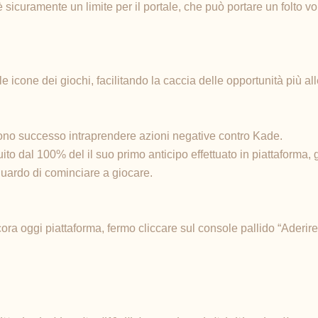
 sicuramente un limite per il portale, che può portare un folto vol
le icone dei giochi, facilitando la caccia delle opportunità più alle
dono successo intraprendere azioni negative contro Kade.
uito dal 100% del il suo primo anticipo effettuato in piattaform
guardo di cominciare a giocare.
ncora oggi piattaforma, fermo cliccare sul console pallido “Aderire