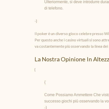
Ulteriormente, si deve introdurre dura
di telefono.
-}
Il poker è un diverso gioco celebre presso Wins
Per questo anche i casino virtuali si sono att
va costantemente più osservando la linea dei 
La Nostra Opinione In Altez
{
{
Come Possiamo Ammettere Che visto già
successo giochi più osservando la vo
-}