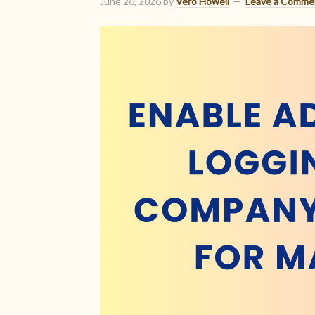
June 26, 2026
by
Vero Howell
Leave a Comme