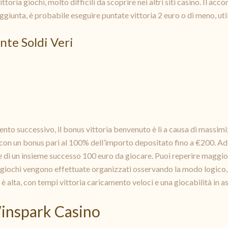
toria giochi, molto difficili da scoprire nei altri siti casino. Il 
 Aggiunta, è probabile eseguire puntate vittoria 2 euro o di meno, u
te Soldi Veri
mento successivo, il bonus vittoria benvenuto è lì a causa di massim
 con un bonus pari al 100% dell’importo depositato fino a €200. A
fine di un insieme successo 100 euro da giocare. Puoi reperire maggio
iochi vengono effettuate organizzati osservando la modo logico, fac
 alta, con tempi vittoria caricamento veloci e una giocabilità in as
Winspark Casino