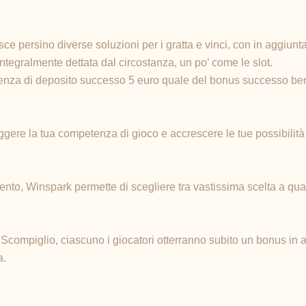
sce persino diverse soluzioni per i gratta e vinci, con in aggiu
integralmente dettata dal circostanza, un po’ come le slot.
ssenza di deposito successo 5 euro quale del bonus successo be
reggere la tua competenza di gioco e accrescere le tue possibil
nto, Winspark permette di scegliere tra vastissima scelta a quals
 Scompiglio, ciascuno i giocatori otterranno subito un bonus in
a.