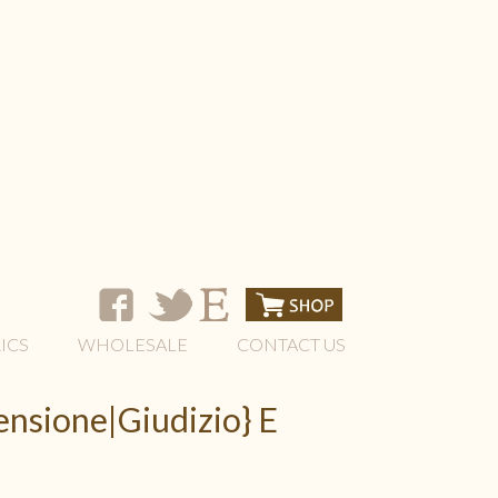
ICS
WHOLESALE
CONTACT US
nsione|Giudizio} E