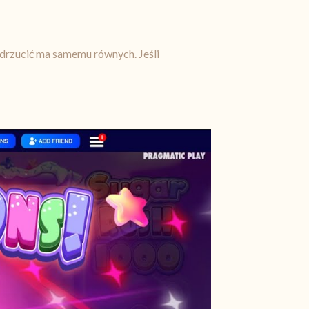
drzucić ma samemu równych. Jeśli