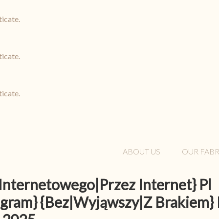
ticate.
ticate.
ticate.
ABOUT US
OUR FABR
Internetowego|Przez Internet} Pl
gram} {Bez|Wyjąwszy|Z Brakiem} 