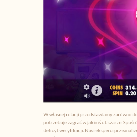
W własnej relacji przedstawiamy zarówno dob
potrzebuje zagrać w jakimś obszarze. Spośr
deficyt weryfikacji. Nasi eksperci przeanal