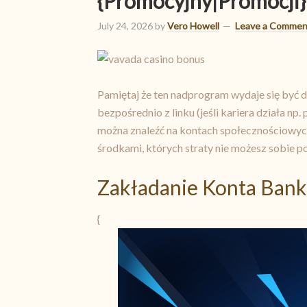
{Promocyjny|Promocji}
July 24, 2026
by
Vero Howell
Leave a Commen
Pamiętaj że ten nadprogram wydaje się być 
bezpośrednio z linku (jeśli kariera działa np.
można znaleźć na kontach społecznościowych
środkami, których straty nie możesz sobie p
Zakładanie Konta Ban
{