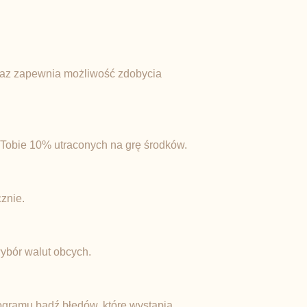
oraz zapewnia możliwość zdobycia
Tobie 10% utraconych na grę środków.
znie.
ybór walut obcych.
ogramu bądź błędów, które wystąpią