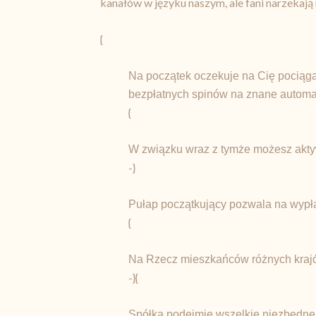
kanałów w języku naszym, ale fani narzekają
{
Na początek oczekuje na Cię pociąga
bezpłatnych spinów na znane automa
{
W związku wraz z tymże możesz akty
-}
Pułap początkujący pozwala na wypła
{
Na Rzecz mieszkańców różnych krajó
-}{
Spółka podejmie wszelkie niezbędne 