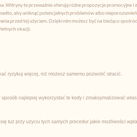
a. Witryny te przeważnie oferują różne propozycje promocyjne i 
Ponadto, aby uniknąć potencjalnych problemów albo nieporozumień
ia przed tej użyciem. Dzięki nim możesz być na bieżąco spośró
ietnych okazji.
ać ryzykuj więcej, niż możesz samemu pozwolić stracić.
y sposób najlepiej wykorzystać te kody i zmaksymalizować wła
ę tuż przy użyciu tych samych procedur jakie możliwości wpłat