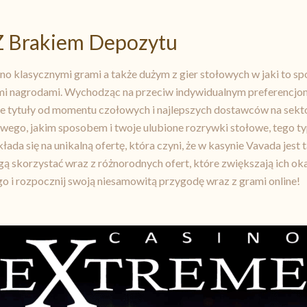
Z Brakiem Depozytu
o klasycznymi grami a także dużym z gier stołowych w jaki to s
i nagrodami. Wychodząc na przeciw indywidualnym preferencjom 
ne tytuły od momentu czołowych i najlepszych dostawców na se
wego, jakim sposobem i twoje ulubione rozrywki stołowe, tego ty
ada się na unikalną ofertę, która czyni, że w kasynie Vavada jes
 skorzystać wraz z różnorodnych ofert, które zwiększają ich ok
ego i rozpocznij swoją niesamowitą przygodę wraz z grami online!