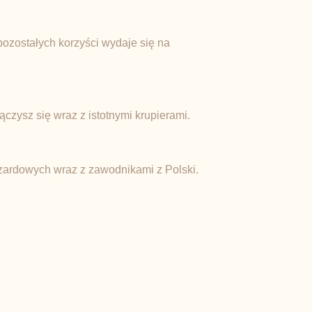
ozostałych korzyści wydaje się na
zysz się wraz z istotnymi krupierami.
zardowych wraz z zawodnikami z Polski.