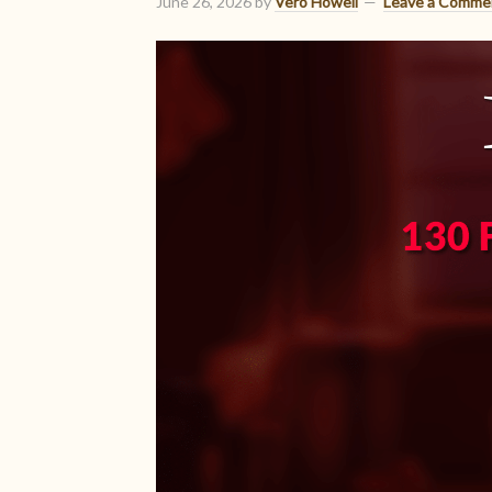
June 26, 2026
by
Vero Howell
Leave a Comme