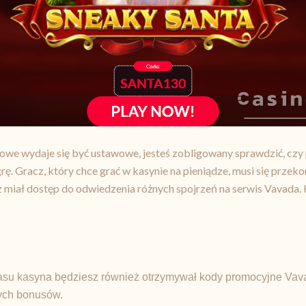
owe wydaje się być ustawowe, jesteś zobligowany sprawdzić, czy 
. Gracz, który chce grać w kasynie na pieniądze, musi się przekon
cz miał dostęp do odwiedzenia różnych spojrzeń na serwis Vavada
asu kasyna będziesz również otrzymywał kody promocyjne Vava
cych bonusów.