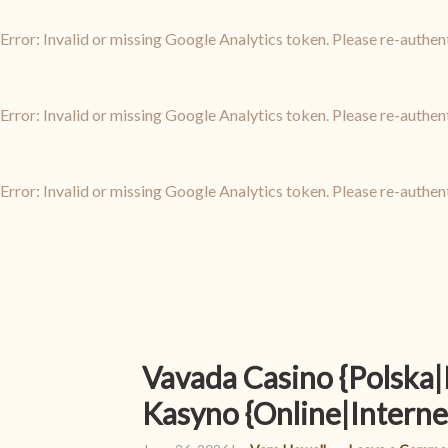
Error: Invalid or missing Google Analytics token. Please re-authen
Error: Invalid or missing Google Analytics token. Please re-authen
Error: Invalid or missing Google Analytics token. Please re-authen
Vavada Casino {Polska|
Kasyno {Online|Interne