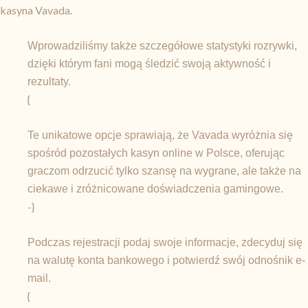
kasyna Vavada.
Wprowadziliśmy także szczegółowe statystyki rozrywki,
dzięki którym fani mogą śledzić swoją aktywność i
rezultaty.
{
Te unikatowe opcje sprawiają, że Vavada wyróżnia się
spośród pozostałych kasyn online w Polsce, oferując
graczom odrzucić tylko szansę na wygrane, ale także na
ciekawe i zróżnicowane doświadczenia gamingowe.
-}
Podczas rejestracji podaj swoje informacje, zdecyduj się
na walutę konta bankowego i potwierdź swój odnośnik e-
mail.
{