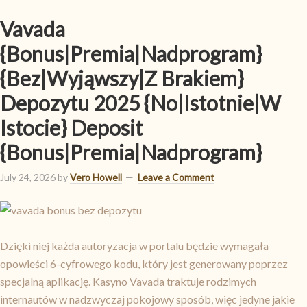
Vavada
{Bonus|Premia|Nadprogram}
{Bez|Wyjąwszy|Z Brakiem}
Depozytu 2025 {No|Istotnie|W
Istocie} Deposit
{Bonus|Premia|Nadprogram}
July 24, 2026
by
Vero Howell
Leave a Comment
Dzięki niej każda autoryzacja w portalu będzie wymagała
opowieści 6-cyfrowego kodu, który jest generowany poprzez
specjalną aplikację. Kasyno Vavada traktuje rodzimych
internautów w nadzwyczaj pokojowy sposób, więc jedyne jakie