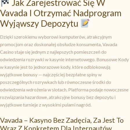
Jak Zarejestrować Się W
Vavada I Otrzymać Nadprogram
Wyjąwszy Depozytu
Dzięki szerokiemu wyborowi komputerów, atrakcyjnym
promocjom oraz doskonałej obsłudze konsumenta, Vavada
Casino staje się jednym z najlepszych pomieszczeń do
odwiedzenia rozrywki w kasynie internetowego. Bonusowe Kody
w kasynie jest to jednorazowe kody, które odblokowują
wyjątkowe bonusy — najczęściej bezpłatne spiny w
poszczególnych rozrywkach lub równoczesne środki do
odwiedzenia wdrożenia w slotach. Platforma podaje nowoczesne
rozwiązania hazardowe, atrakcyjne bonusy bez depozytu i
wyjątkowe turnieje z wysokimi pulami nagród.
Vavada – Kasyno Bez Zadęcia, Za Jest To
Wraz Z Konkretem Dla Internautów