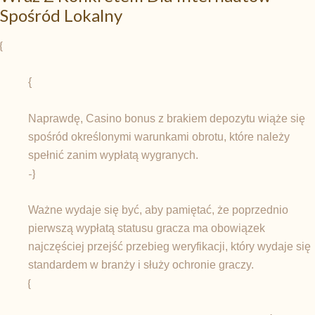
Spośród Lokalny
{
{
Naprawdę, Casino bonus z brakiem depozytu wiąże się
spośród określonymi warunkami obrotu, które należy
spełnić zanim wypłatą wygranych.
-}
Ważne wydaje się być, aby pamiętać, że poprzednio
pierwszą wypłatą statusu gracza ma obowiązek
najczęściej przejść przebieg weryfikacji, który wydaje się
standardem w branży i służy ochronie graczy.
{