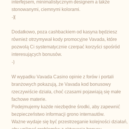
interfejsem, minimalistycznym designem a także
stonowanymi, ciemnymi kolorami.
-}{
Dodatkowo, poza cashbackiem od kasyna będziesz
również otrzymywał kody promocyjne Vavada, które
pozwolą Ci systematycznie czerpać korzyści spośród
interesujących bonusów.
-}
W wypadku Vavada Casino opinie z forów i portali
branżowych pokazują, że Vavada kod bonusowy
rzeczywiście działa, choć czasami pojawiają się małe
fachowe materie.
Podejmujemy każde niezbędne środki, aby zapewnić
bezpieczeństwo informacji grono internautów.
Ważne wydaje się być przestrzeganie kolejności działań,