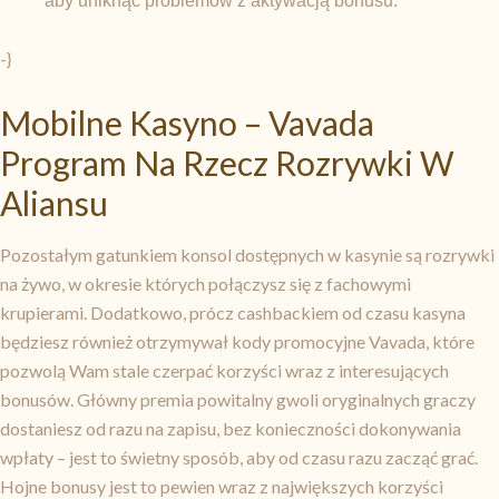
aby uniknąć problemów z aktywacją bonusu.
-}
Mobilne Kasyno – Vavada
Program Na Rzecz Rozrywki W
Aliansu
Pozostałym gatunkiem konsol dostępnych w kasynie są rozrywki
na żywo, w okresie których połączysz się z fachowymi
krupierami. Dodatkowo, prócz cashbackiem od czasu kasyna
będziesz również otrzymywał kody promocyjne Vavada, które
pozwolą Wam stale czerpać korzyści wraz z interesujących
bonusów. Główny premia powitalny gwoli oryginalnych graczy
dostaniesz od razu na zapisu, bez konieczności dokonywania
wpłaty – jest to świetny sposób, aby od czasu razu zacząć grać.
Hojne bonusy jest to pewien wraz z największych korzyści