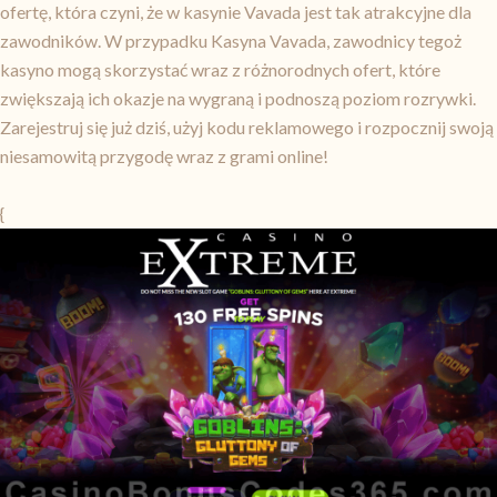
ofertę, która czyni, że w kasynie Vavada jest tak atrakcyjne dla
zawodników. W przypadku Kasyna Vavada, zawodnicy tegoż
kasyno mogą skorzystać wraz z różnorodnych ofert, które
zwiększają ich okazje na wygraną i podnoszą poziom rozrywki.
Zarejestruj się już dziś, użyj kodu reklamowego i rozpocznij swoją
niesamowitą przygodę wraz z grami online!
{