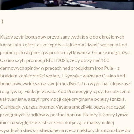
-}
Każdy szyfr bonusowy przypisany wydaje się do określonych
konsol albo ofert, a szczegóły a także możliwość wpisania kod
promocji dostępne są w profilu użytkownika. Gracze mogą użyć
Casino szyfr promocji RICH2025, żeby otrzymać 100
darmowych spinów w pracach nad produktem Iron Pula – z
brakiem konieczności wpłaty. Używając ważnego Casino kod
bonusowy, zwiększasz swoje możliwości na wygraną i ulepszasz
rozgrywkę. Funkcje Vavada Kod Promocyjny są systematycznie
uaktualniane, a szyfr promocji daje oryginalne bonusy i zniżki .
Cashback w przez internet Vavada umożliwia odzyskać część
przegranych środków w postaci bonusu. Należy tuż przy tymże
mieć na względzie zastrzeżenia dotyczące maksymalnej
wysokości stawki ustawione na rzecz niektórych automatów do