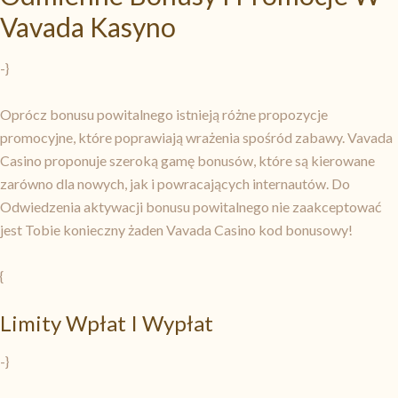
Vavada Kasyno
-}
Oprócz bonusu powitalnego istnieją różne propozycje
promocyjne, które poprawiają wrażenia spośród zabawy. Vavada
Casino proponuje szeroką gamę bonusów, które są kierowane
zarówno dla nowych, jak i powracających internautów. Do
Odwiedzenia aktywacji bonusu powitalnego nie zaakceptować
jest Tobie konieczny żaden Vavada Casino kod bonusowy!
{
Limity Wpłat I Wypłat
-}