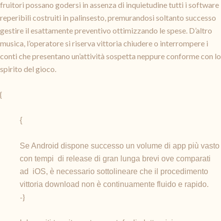
fruitori possano godersi in assenza di inquietudine tutti i software
reperibili costruiti in palinsesto, premurandosi soltanto successo
gestire il esattamente preventivo ottimizzando le spese. D’altro
musica, l’operatore si riserva vittoria chiudere o interrompere i
conti che presentano un’attività sospetta neppure conforme con lo
spirito del gioco.
{
{
Se Android dispone successo un volume di app più vasto
con tempi di release di gran lunga brevi ove comparati
ad iOS, è necessario sottolineare che il procedimento
vittoria download non è continuamente fluido e rapido.
-}