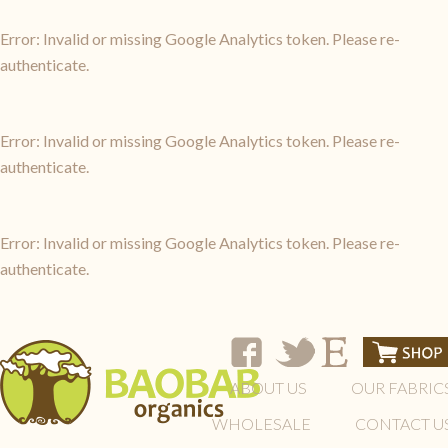
Error: Invalid or missing Google Analytics token. Please re-
authenticate.
Error: Invalid or missing Google Analytics token. Please re-
authenticate.
Error: Invalid or missing Google Analytics token. Please re-
authenticate.
ABOUT US
OUR FABRIC
WHOLESALE
CONTACT U