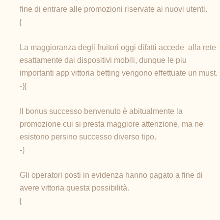
fine di entrare alle promozioni riservate ai nuovi utenti.
{
La maggioranza degli fruitori oggi difatti accede alla rete
esattamente dai dispositivi mobili, dunque le piu
importanti app vittoria betting vengono effettuate un must.
-}{
Il bonus successo benvenuto è abitualmente la
promozione cui si presta maggiore attenzione, ma ne
esistono persino successo diverso tipo.
-}
Gli operatori posti in evidenza hanno pagato a fine di
avere vittoria questa possibilità.
{