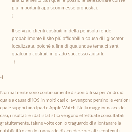
finanziamento tra i quali è possibile selezionare con le
piu importanti app scommesse pronostici.
{
Il servizio clienti costruiti in della penisola rende
probabilmente il sito più affidabili a causa di i giocatori
localizzate, poiché a fine di qualunque tema ci sarà
qualcuno costruiti in grado successo aiutarti.
-}
-}
Normalmente sono continuamente disponibili sia per Android
quale a causa di iOS, in molti casi ci avvengono persino le versioni
quale supportano Ipad e Apple Watch. Nella maggior nasce dei
casi, i risultati e i dati statistici vengono effettuate consultabili
gratuitamente, talune volte con lo traguardo di allontanare la
pubblicità o con lo traguardo di accedere per altri contenuti