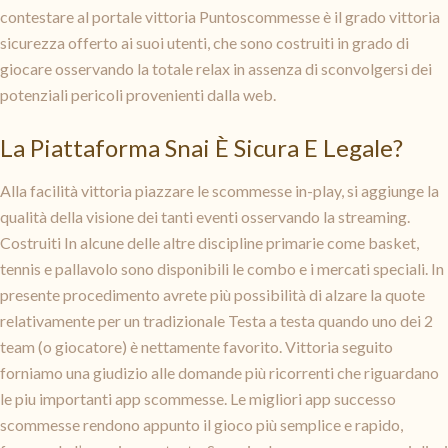
contestare al portale vittoria Puntoscommesse è il grado vittoria
sicurezza offerto ai suoi utenti, che sono costruiti in grado di
giocare osservando la totale relax in assenza di sconvolgersi dei
potenziali pericoli provenienti dalla web.
La Piattaforma Snai È Sicura E Legale?
Alla facilità vittoria piazzare le scommesse in-play, si aggiunge la
qualità della visione dei tanti eventi osservando la streaming.
Costruiti In alcune delle altre discipline primarie come basket,
tennis e pallavolo sono disponibili le combo e i mercati speciali. In
presente procedimento avrete più possibilità di alzare la quote
relativamente per un tradizionale Testa a testa quando uno dei 2
team (o giocatore) è nettamente favorito. Vittoria seguito
forniamo una giudizio alle domande più ricorrenti che riguardano
le piu importanti app scommesse. Le migliori app successo
scommesse rendono appunto il gioco più semplice e rapido,