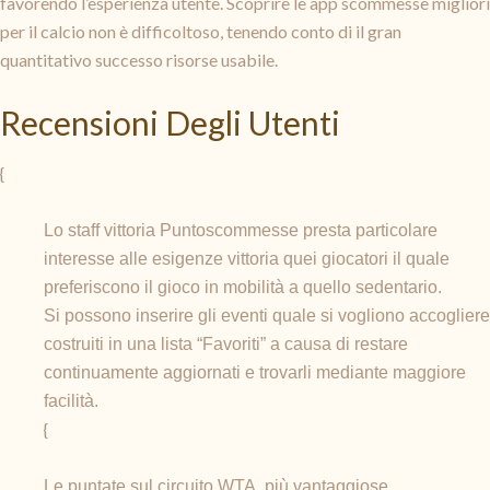
favorendo l’esperienza utente. Scoprire le app scommesse migliori
per il calcio non è difficoltoso, tenendo conto di il gran
quantitativo successo risorse usabile.
Recensioni Degli Utenti
{
Lo staff vittoria Puntoscommesse presta particolare
interesse alle esigenze vittoria quei giocatori il quale
preferiscono il gioco in mobilità a quello sedentario.
Si possono inserire gli eventi quale si vogliono accogliere
costruiti in una lista “Favoriti” a causa di restare
continuamente aggiornati e trovarli mediante maggiore
facilità.
{
Le puntate sul circuito WTA, più vantaggiose