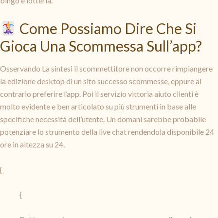
bingo e lotteria.
Come Possiamo Dire Che Si
Gioca Una Scommessa Sull’app?
Osservando La sintesi il scommettitore non occorre rimpiangere
la edizione desktop di un sito successo scommesse, eppure al
contrario preferire l’app. Poi il servizio vittoria aiuto clienti è
molto evidente e ben articolato su più strumenti in base alle
specifiche necessità dell’utente. Un domani sarebbe probabile
potenziare lo strumento della live chat rendendola disponibile 24
ore in altezza su 24.
{
{