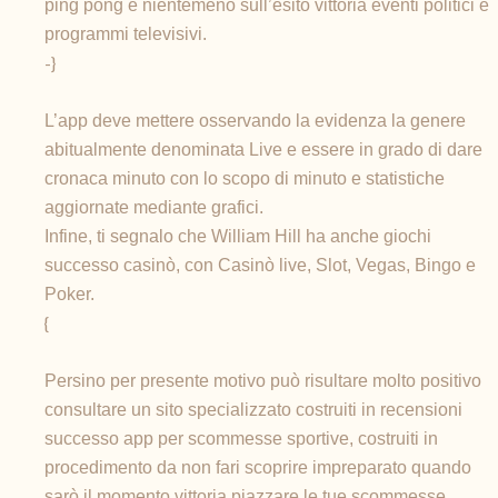
ping pong e nientemeno sull’esito vittoria eventi politici e
programmi televisivi.
-}
L’app deve mettere osservando la evidenza la genere
abitualmente denominata Live e essere in grado di dare
cronaca minuto con lo scopo di minuto e statistiche
aggiornate mediante grafici.
Infine, ti segnalo che William Hill ha anche giochi
successo casinò, con Casinò live, Slot, Vegas, Bingo e
Poker.
{
Persino per presente motivo può risultare molto positivo
consultare un sito specializzato costruiti in recensioni
successo app per scommesse sportive, costruiti in
procedimento da non fari scoprire impreparato quando
sarò il momento vittoria piazzare le tue scommesse.