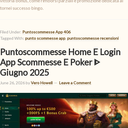
vittoria bonus, come rimborsi parziali e promozione dedicata ai
tornei successo bingo.
Filed Under:
Puntoscommesse App 406
Tagged With:
punto scommesse app
,
puntoscommesse recensioni
Puntoscommesse Home E Login
App Scommesse E Poker ᐈ
Giugno 2025
June 26, 2026
by
Vero Howell
Leave a Comment