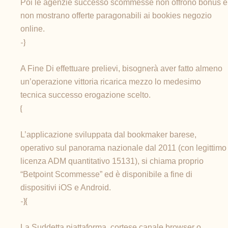
Poi le agenzie successo scommesse non offrono bonus e
non mostrano offerte paragonabili ai bookies negozio
online.
-}
A Fine Di effettuare prelievi, bisognerà aver fatto almeno
un’operazione vittoria ricarica mezzo lo medesimo
tecnica successo erogazione scelto.
{
L’applicazione sviluppata dal bookmaker barese,
operativo sul panorama nazionale dal 2011 (con legittimo
licenza ADM quantitativo 15131), si chiama proprio
“Betpoint Scommesse” ed è disponibile a fine di
dispositivi iOS e Android.
-}{
La Suddetta piattaforma, cortese canale browser o