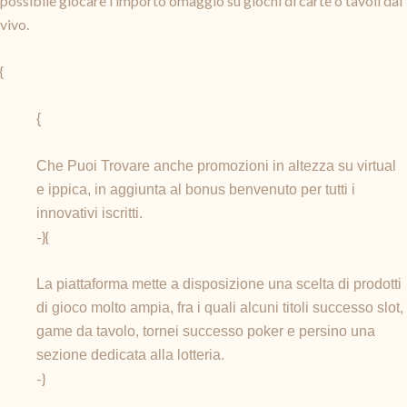
possibile giocare l’importo omaggio su giochi di carte o tavoli dal
vivo.
{
{
Che Puoi Trovare anche promozioni in altezza su virtual
e ippica, in aggiunta al bonus benvenuto per tutti i
innovativi iscritti.
-}{
La piattaforma mette a disposizione una scelta di prodotti
di gioco molto ampia, fra i quali alcuni titoli successo slot,
game da tavolo, tornei successo poker e persino una
sezione dedicata alla lotteria.
-}