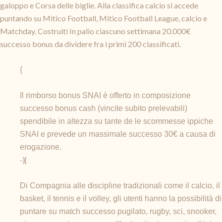
galoppo e Corsa delle biglie. Alla classifica calcio si accede
puntando su Mitico Football, Mitico Football League, calcio e
Matchday. Costruiti In palio ciascuno settimana 20.000€
successo bonus da dividere fra i primi 200 classificati.
{
Il rimborso bonus SNAI è offerto in composizione
successo bonus cash (vincite subito prelevabili)
spendibile in altezza su tante de le scommesse ippiche
SNAI e prevede un massimale successo 30€ a causa di
erogazione.
-}{
Di Compagnia alle discipline tradizionali come il calcio, il
basket, il tennis e il volley, gli utenti hanno la possibilità di
puntare su match successo pugilato, rugby, sci, snooker,