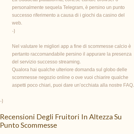
personalmente sequela Telegram, è persino un punto
successo riferimento a causa di i giochi da casino del
web.
-}
Nel valutare le migliori app a fine di scommesse calcio è
pertanto raccomandabile persino il appurare la presenza
del servizio successo streaming.
Qualora hai qualche ulteriore domanda sul globo delle
scommesse negozio online o ove vuoi chiarire qualche
aspetti poco chiari, puoi dare un’occhiata alla nostre FAQ.
-}
Recensioni Degli Fruitori In Altezza Su
Punto Scommesse