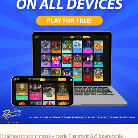
Il palinsesto scommesse vittoria Planetwin365 è parecchio