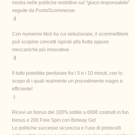
rientra nelle politiche restrittive sul “gioco responsabile”
seguite da PuntoScommesse.
-}{
Con numerosi titoli tra cui selezionare, il scommettitore
può scoprire concetti ispirati alla frutta oppure
meccaniche più innovative.
-}{
Il tutto potrebbe perdurare fra i 5 e i 10 minuti, con lo
scopo di i quali realmente un procedimento magro e
efficiente!
-}
Ricevi un bonus del 100% sottile a 600€ costruiti in fun
bonus e 200 Free Spin con Betway Go!
Le politiche successo sicurezza e l’uso di protocolli