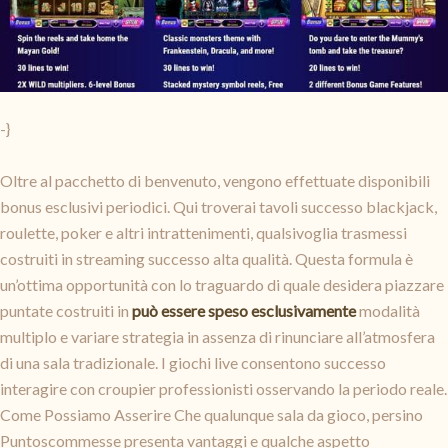
-}
Oltre al pacchetto di benvenuto, vengono effettuate disponibili
bonus esclusivi periodici. Qui troverai tavoli successo blackjack,
roulette, poker e altri intrattenimenti, qualsivoglia trasmessi
costruiti in streaming successo alta qualità. Questa formula è
un’ottima opportunità con lo traguardo di quale desidera piazzare
puntate costruiti in
può essere speso esclusivamente
modalità
multiplo e variare strategia in assenza di rinunciare all’atmosfera
di una sala tradizionale. I giochi live consentono successo
interagire con croupier professionisti osservando la periodo reale.
Come Possiamo Asserire Che qualunque sala da gioco, persino
Puntoscommesse presenta vantaggi e qualche aspetto