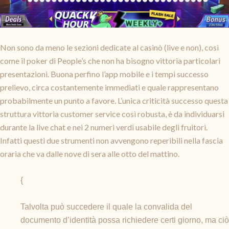
Non sono da meno le sezioni dedicate al casinò (live e non), così
come il poker di People’s che non ha bisogno vittoria particolari
presentazioni. Buona perfino l’app mobile e i tempi successo
prelievo, circa costantemente immediati e quale rappresentano
probabilmente un punto a favore. L’unica criticità successo questa
struttura vittoria customer service così robusta, è da individuarsi
durante la live chat e nei 2 numeri verdi usabile degli fruitori.
Infatti questi due strumenti non avvengono reperibili nella fascia
oraria che va dalle nove di sera alle otto del mattino.
{
Talvolta può succedere il quale la convalida del
documento d’identità possa richiedere certi giorno, ma ciò