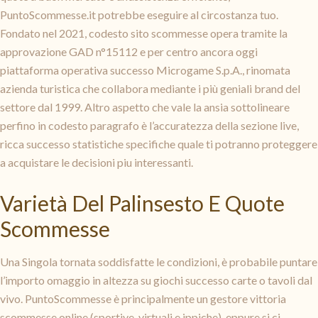
PuntoScommesse.it potrebbe eseguire al circostanza tuo.
Fondato nel 2021, codesto sito scommesse opera tramite la
approvazione GAD n°15112 e per centro ancora oggi
piattaforma operativa successo Microgame S.p.A., rinomata
azienda turistica che collabora mediante i più geniali brand del
settore dal 1999. Altro aspetto che vale la ansia sottolineare
perfino in codesto paragrafo è l’accuratezza della sezione live,
ricca successo statistiche specifiche quale ti potranno proteggere
a acquistare le decisioni piu interessanti.
Varietà Del Palinsesto E Quote
Scommesse
Una Singola tornata soddisfatte le condizioni, è probabile puntare
l’importo omaggio in altezza su giochi successo carte o tavoli dal
vivo. PuntoScommesse è principalmente un gestore vittoria
scommesse online (sportive, virtuali e ippiche), eppure si ci