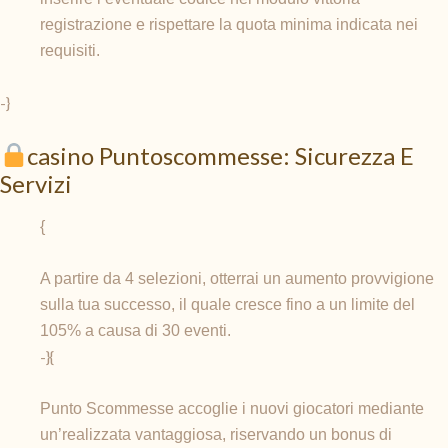
registrazione e rispettare la quota minima indicata nei
requisiti.
-}
casino Puntoscommesse: Sicurezza E
Servizi
{
A partire da 4 selezioni, otterrai un aumento provvigione
sulla tua successo, il quale cresce fino a un limite del
105% a causa di 30 eventi.
-}{
Punto Scommesse accoglie i nuovi giocatori mediante
un’realizzata vantaggiosa, riservando un bonus di