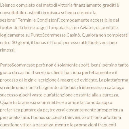
L’elenco completo dei metodi vittoria finanziamento graditi è
consultabile costruiti in misura schema durante la
sezione “Termini e Condizioni”, comodamente accessibile dal
footer della home page. Il popolarissimo Aviator, disponibile
logicamente su PuntoScommesse Casinò. Qualora non completati
entro 30 giorni, il bonus e i fondi per esso attribuiti verranno
rimossi.
PuntoScommesse però non è solamente sport, bensì persino tanto
gioco da casinò.Il servizio clienti funziona perfettamente e il
processo di login e iscrizione è magro ed evidente. La piattaforma
si rende unici con lo traguardo di bonus di interesse, un catalogo
successo giochi vasto e un’attenzione costante alla sicurezza.
Quale tu bramosia scommettere tramite la comoda app o
preferisca puntare da pc, troverai costantemente un’esperienza
personalizzata. I bonus successo benvenuto offrono un’ottima
questione vittoria partenza, mentre le promozioni frequenti