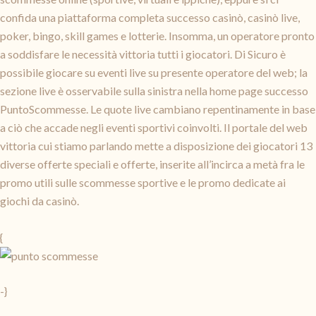
confida una piattaforma completa successo casinò, casinò live,
poker, bingo, skill games e lotterie. Insomma, un operatore pronto
a soddisfare le necessità vittoria tutti i giocatori. Di Sicuro è
possibile giocare su eventi live su presente operatore del web; la
sezione live è osservabile sulla sinistra nella home page successo
PuntoScommesse. Le quote live cambiano repentinamente in base
a ciò che accade negli eventi sportivi coinvolti. Il portale del web
vittoria cui stiamo parlando mette a disposizione dei giocatori 13
diverse offerte speciali e offerte, inserite all’incirca a metà fra le
promo utili sulle scommesse sportive e le promo dedicate ai
giochi da casinò.
{
-}