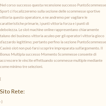
Nel corso successo questa recensione successo PuntoScommesse
Sport ci focalizzeremo sulla sezione delle scommesse sportive
vittoria questo operatore, e ne andremo per vagliare le
caratteristiche primarie, i punti vittoria forza e i punti di
debolezza. Le slot machine online rappresentano chiaramente
taluno dei business vittoria aculeo per gli operatori vittoria gioco
d’azzardo legittimo; pertanto perfino la sezione PuntoScommesse
Casinò slot non può farsi scoprire impreparata sull’argomento. Il
Bonus Multipla successo Momento Scommesse consente di
accrescere le vincite effettuando scommesse multiple mediante
come minimo tre selezioni.
{
Sito Rete:
-}