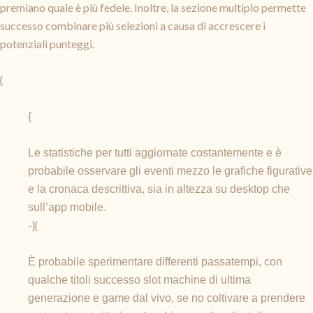
premiano quale è più fedele. Inoltre, la sezione multiplo permette
successo combinare più selezioni a causa di accrescere i
potenziali punteggi.
{
{
Le statistiche per tutti aggiornate costantemente e è
probabile osservare gli eventi mezzo le grafiche figurative
e la cronaca descrittiva, sia in altezza su desktop che
sull’app mobile.
-}{
È probabile sperimentare differenti passatempi, con
qualche titoli successo slot machine di ultima
generazione e game dal vivo, se no coltivare a prendere