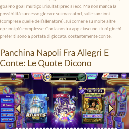
goal/no goal, multigol, risultati precisi ecc. Ma non manca la
possibilità successo giocare sui marcatori, sulle sanzioni
(comprese quelle dell’allenatore), sui corner e su molte altre
opzioni più complesse. Con la nostra app ciascuno i tuoi giochi
preferiti sono a portata di giocata, costantemente con te.
Panchina Napoli Fra Allegri E
Conte: Le Quote Dicono