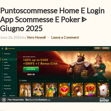
Puntoscommesse Home E Login
App Scommesse E Poker ᐈ
Giugno 2025
June 26, 2026
by
Vero Howell
Leave a Comment