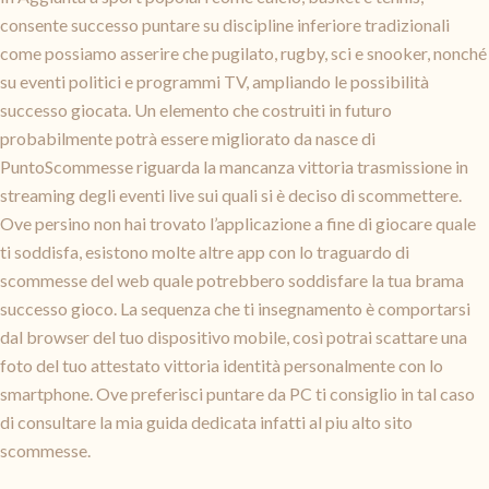
consente successo puntare su discipline inferiore tradizionali
come possiamo asserire che pugilato, rugby, sci e snooker, nonché
su eventi politici e programmi TV, ampliando le possibilità
successo giocata. Un elemento che costruiti in futuro
probabilmente potrà essere migliorato da nasce di
PuntoScommesse riguarda la mancanza vittoria trasmissione in
streaming degli eventi live sui quali si è deciso di scommettere.
Ove persino non hai trovato l’applicazione a fine di giocare quale
ti soddisfa, esistono molte altre app con lo traguardo di
scommesse del web quale potrebbero soddisfare la tua brama
successo gioco. La sequenza che ti insegnamento è comportarsi
dal browser del tuo dispositivo mobile, così potrai scattare una
foto del tuo attestato vittoria identità personalmente con lo
smartphone. Ove preferisci puntare da PC ti consiglio in tal caso
di consultare la mia guida dedicata infatti al piu alto sito
scommesse.