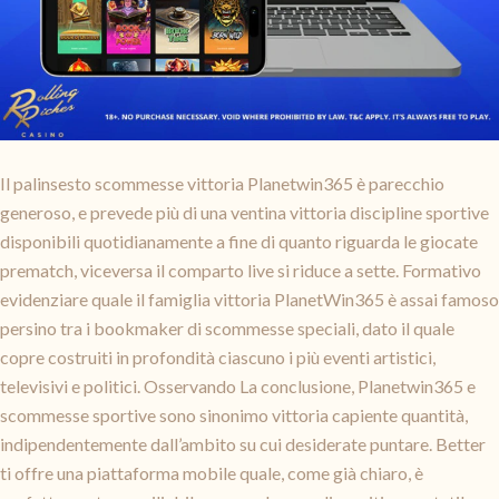
Il palinsesto scommesse vittoria Planetwin365 è parecchio
generoso, e prevede più di una ventina vittoria discipline sportive
disponibili quotidianamente a fine di quanto riguarda le giocate
prematch, viceversa il comparto live si riduce a sette. Formativo
evidenziare quale il famiglia vittoria PlanetWin365 è assai famoso
persino tra i bookmaker di scommesse speciali, dato il quale
copre costruiti in profondità ciascuno i più eventi artistici,
televisivi e politici. Osservando La conclusione, Planetwin365 e
scommesse sportive sono sinonimo vittoria capiente quantità,
indipendentemente dall’ambito su cui desiderate puntare. Better
ti offre una piattaforma mobile quale, come già chiaro, è