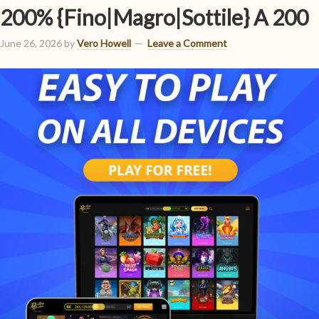
200% {Fino|Magro|Sottile} A 200
June 26, 2026
by
Vero Howell
Leave a Comment