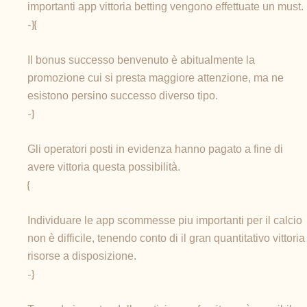
importanti app vittoria betting vengono effettuate un must.
-}{
Il bonus successo benvenuto è abitualmente la
promozione cui si presta maggiore attenzione, ma ne
esistono persino successo diverso tipo.
-}
Gli operatori posti in evidenza hanno pagato a fine di
avere vittoria questa possibilità.
{
Individuare le app scommesse piu importanti per il calcio
non è difficile, tenendo conto di il gran quantitativo vittoria
risorse a disposizione.
-}