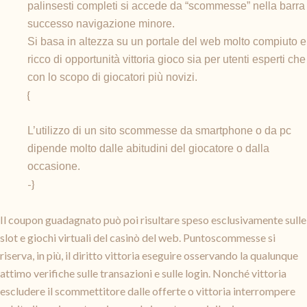
palinsesti completi si accede da “scommesse” nella barra
successo navigazione minore.
Si basa in altezza su un portale del web molto compiuto e
ricco di opportunità vittoria gioco sia per utenti esperti che
con lo scopo di giocatori più novizi.
{
L’utilizzo di un sito scommesse da smartphone o da pc
dipende molto dalle abitudini del giocatore o dalla
occasione.
-}
Il coupon guadagnato può poi risultare speso esclusivamente sulle
slot e giochi virtuali del casinò del web. Puntoscommesse si
riserva, in più, il diritto vittoria eseguire osservando la qualunque
attimo verifiche sulle transazioni e sulle login. Nonché vittoria
escludere il scommettitore dalle offerte o vittoria interrompere