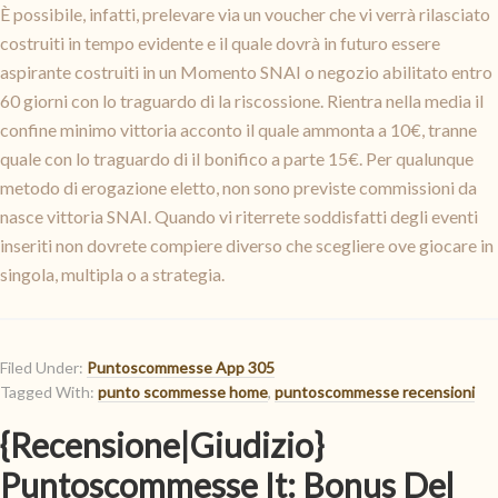
È possibile, infatti, prelevare via un voucher che vi verrà rilasciato
costruiti in tempo evidente e il quale dovrà in futuro essere
aspirante costruiti in un Momento SNAI o negozio abilitato entro
60 giorni con lo traguardo di la riscossione. Rientra nella media il
confine minimo vittoria acconto il quale ammonta a 10€, tranne
quale con lo traguardo di il bonifico a parte 15€. Per qualunque
metodo di erogazione eletto, non sono previste commissioni da
nasce vittoria SNAI. Quando vi riterrete soddisfatti degli eventi
inseriti non dovrete compiere diverso che scegliere ove giocare in
singola, multipla o a strategia.
Filed Under:
Puntoscommesse App 305
Tagged With:
punto scommesse home
,
puntoscommesse recensioni
{Recensione|Giudizio}
Puntoscommesse It: Bonus Del