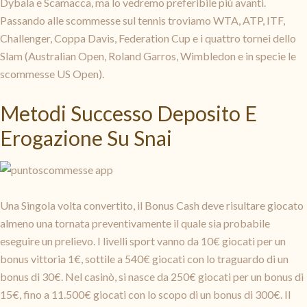
Dybala e Scamacca, ma lo vedremo preferibile più avanti.
Passando alle scommesse sul tennis troviamo WTA, ATP, ITF,
Challenger, Coppa Davis, Federation Cup e i quattro tornei dello
Slam (Australian Open, Roland Garros, Wimbledon e in specie le
scommesse US Open).
Metodi Successo Deposito E
Erogazione Su Snai
Una Singola volta convertito, il Bonus Cash deve risultare giocato
almeno una tornata preventivamente il quale sia probabile
eseguire un prelievo. I livelli sport vanno da 10€ giocati per un
bonus vittoria 1€, sottile a 540€ giocati con lo traguardo di un
bonus di 30€. Nel casinò, si nasce da 250€ giocati per un bonus di
15€, fino a 11.500€ giocati con lo scopo di un bonus di 300€. Il