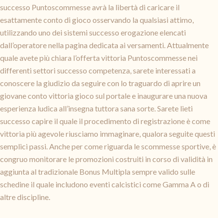
successo Puntoscommesse avrà la libertà di caricare il
esattamente conto di gioco osservando la qualsiasi attimo,
utilizzando uno dei sistemi successo erogazione elencati
dall’operatore nella pagina dedicata ai versamenti. Attualmente
quale avete più chiara l’offerta vittoria Puntoscommesse nei
differenti settori successo competenza, sarete interessati a
conoscere la giudizio da seguire con lo traguardo di aprire un
giovane conto vittoria gioco sul portale e inaugurare una nuova
esperienza ludica all’insegna tuttora sana sorte. Sarete lieti
successo capire il quale il procedimento di registrazione è come
vittoria più agevole riusciamo immaginare, qualora seguite questi
semplici passi. Anche per come riguarda le scommesse sportive, è
congruo monitorare le promozioni costruiti in corso di validità in
aggiunta al tradizionale Bonus Multipla sempre valido sulle
schedine il quale includono eventi calcistici come Gamma A o di
altre discipline.