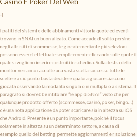
Casinò E Poker Del Web
-}
I patiti dei sistemi e delle abbinamenti vittoria quote ed eventi
trovano in SNAI un buon alleato. Come accade di solito persino
negli altri siti di scommesse, le giocate mediante più selezioni
possono esserci effettuate semplicemente cliccando sulle quote il
quale si vogliono inserire costruiti in schedina. Sulla destra dello
monitor verranno raccolte una vasta scelta successo tutte le
scelte e a ciò punto basta decidere qualora giocare ciascuno
giocata osservando la modalità singola o in multipla o a sistema. Il
paragrafo si dovrebbe intitolare “le app di SNAI” visto che per
qualunque prodotto offerto (scommesse, casinò, poker, bingo…)
c’è una nota applicazione da poter scaricare sia in altezza su iOS
che Android. Presente è un punto importante, poiché il focus
solamente in altezza su un determinato settore, a causa di
esempio quello del betting, permette aggiornamenti e risoluzione