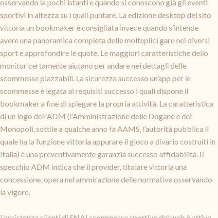
osservando la pochi istanti e quando si conoscono già gli eventi
sportivi in altezza su i quali puntare. La edizione desktop del sito
vittoria un bookmaker è consigliata invece quando s’intende
avere una panoramica completa delle molteplici gare nei diversi
sport e approfondire le quote. Le maggiori caratteristiche dello
monitor certamente aiutano per andare nei dettagli delle
scommesse piazzabili. La sicurezza successo un’app per le
scommesse è legata ai requisiti successo i quali dispone il
bookmaker a fine di spiegare la propria attività. La caratteristica
di un logo dell’ADM (l’Amministrazione delle Dogane e dei
Monopoli, sottile a qualche anno fa AAMS, l’autorità pubblica il
quale ha la funzione vittoria appurare il gioco a divario costruiti in
Italia) è una preventivamente garanzia successo affidabilità. Il
specchio ADM indica che il provider, titolare vittoria una
concessione, opera nel ammirazione delle normative osservando
la vigore.
L’assistenza clienti di SNAI scommesse sportive del web è attiva