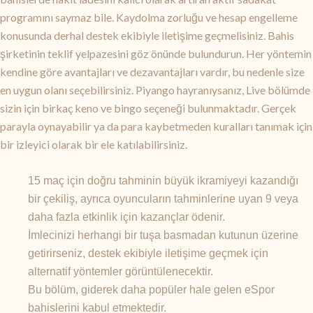
programını saymaz bile. Kaydolma zorluğu ve hesap engelleme
konusunda derhal destek ekibiyle iletişime geçmelisiniz. Bahis
şirketinin teklif yelpazesini göz önünde bulundurun. Her yöntemin
kendine göre avantajları ve dezavantajları vardır, bu nedenle size
en uygun olanı seçebilirsiniz. Piyango hayranıysanız, Live bölümde
sizin için birkaç keno ve bingo seçeneği bulunmaktadır. Gerçek
parayla oynayabilir ya da para kaybetmeden kuralları tanımak için
bir izleyici olarak bir ele katılabilirsiniz.
15 maç için doğru tahminin büyük ikramiyeyi kazandığı
bir çekiliş, ayrıca oyuncuların tahminlerine uyan 9 veya
daha fazla etkinlik için kazançlar ödenir.
İmlecinizi herhangi bir tuşa basmadan kutunun üzerine
getirirseniz, destek ekibiyle iletişime geçmek için
alternatif yöntemler görüntülenecektir.
Bu bölüm, giderek daha popüler hale gelen eSpor
bahislerini kabul etmektedir.