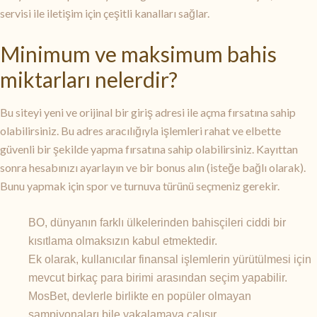
servisi ile iletişim için çeşitli kanalları sağlar.
Minimum ve maksimum bahis
miktarları nelerdir?
Bu siteyi yeni ve orijinal bir giriş adresi ile açma fırsatına sahip
olabilirsiniz. Bu adres aracılığıyla işlemleri rahat ve elbette
güvenli bir şekilde yapma fırsatına sahip olabilirsiniz. Kayıttan
sonra hesabınızı ayarlayın ve bir bonus alın (isteğe bağlı olarak).
Bunu yapmak için spor ve turnuva türünü seçmeniz gerekir.
BO, dünyanın farklı ülkelerinden bahisçileri ciddi bir
kısıtlama olmaksızın kabul etmektedir.
Ek olarak, kullanıcılar finansal işlemlerin yürütülmesi için
mevcut birkaç para birimi arasından seçim yapabilir.
MosBet, devlerle birlikte en popüler olmayan
şampiyonaları bile yakalamaya çalışır.