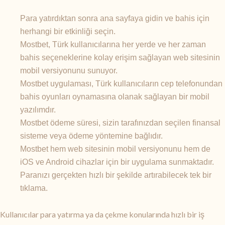
Para yatırdıktan sonra ana sayfaya gidin ve bahis için
herhangi bir etkinliği seçin.
Mostbet, Türk kullanıcılarına her yerde ve her zaman
bahis seçeneklerine kolay erişim sağlayan web sitesinin
mobil versiyonunu sunuyor.
Mostbet uygulaması, Türk kullanıcıların cep telefonundan
bahis oyunları oynamasına olanak sağlayan bir mobil
yazılımdır.
Mostbet ödeme süresi, sizin tarafınızdan seçilen finansal
sisteme veya ödeme yöntemine bağlıdır.
Mostbet hem web sitesinin mobil versiyonunu hem de
iOS ve Android cihazlar için bir uygulama sunmaktadır.
Paranızı gerçekten hızlı bir şekilde artırabilecek tek bir
tıklama.
Kullanıcılar para yatırma ya da çekme konularında hızlı bir iş