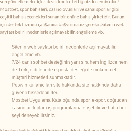
son güncellemeler için sık sık kontrol ettiğinizden emin olun!
Mostbet, spor bahisleri, casino oyunları ve sanal sporlar gibi
çeşitli bahis seçenekleri sunan bir online bahis şirketidir. Bunun
için destek hizmeti çalışanına başvurmanız gerekir. Sitenin web
sayfası belirli nedenlerle açılmayabilir, engelleme vb.
Sitenin web sayfası belirli nedenlerle açılmayabilir,
engelleme vb.
7/24 canlı sohbet desteğinin yanı sıra hem İngilizce hem
de Türkçe dillerinde e-posta desteği ile mükemmel
müşteri hizmetleri sunmaktadır.
Peswin kullanıcıları site hakkında site hakkında daha
güvenli hissedebilirler.
Mostbet Uygulama Kataloğu’nda spor, e-spor, doğrudan
casinolar, toplam iş programlarına erişebilir ve hatta her
şeyi deneyebilirsiniz.
Mostbet bahis şirketi bir transfer şirketi ile 5 gün sürebilir.