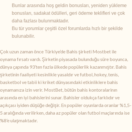
Bunlar arasında hoş geldin bonusları, yeniden yükleme
bonusları, sadakat ödülleri, geri ödeme teklifleri ve çok
daha fazlası bulunmaktadır.
Bu tür yorumlar çeşitli özel forumlarda hızlı bir şekilde
bulunabilir.
Çok uzun zaman önce Türkiye’de Bahis şirketi Mostbet ile
oynama fırsatı vardı. Şirketin piyasada bulunduğu süre boyunca,
dünya çapında 93’ten fazla ülkede popülerlik kazanmıştır. Bahis
şirketinin faaliyeti kesinlikle yasaldır ve futbol, ​​hokey, tenis,
basketbol ve tabii ki kriket dünyasındaki etkinliklere bahis
oynamanıza izin verir. MostBet, bütün bahis kontoralarinın
arasında en iyi bahislerini sunar. Bahisler oldukça farklıdır ve
açıkçası iyiden düşüğe değişir. En popüler oyunlarda oranlar %1,5-
5 aralığında verilirken, daha az popüler olan futbol maçlarında ise
%8’e ulaşmaktadır.