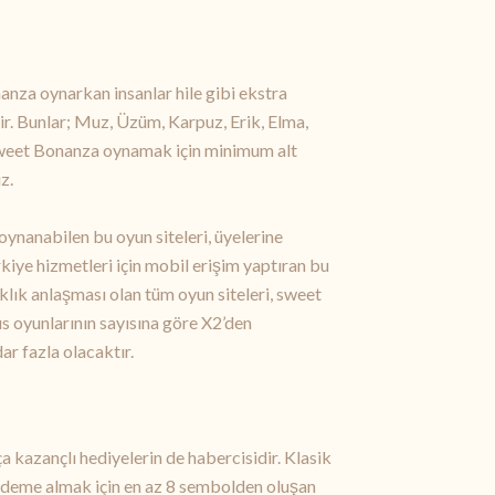
anza oynarkan insanlar hile gibi ekstra
r. Bunlar; Muz, Üzüm, Karpuz, Erik, Elma,
r.Sweet Bonanza oynamak için minimum alt
z.
oynanabilen bu oyun siteleri, üyelerine
rkiye hizmetleri için mobil erişim yaptıran bu
klık anlaşması olan tüm oyun siteleri, sweet
s oyunlarının sayısına göre X2’den
r fazla olacaktır.
 kazançlı hediyelerin de habercisidir. Klasik
 ödeme almak için en az 8 sembolden oluşan