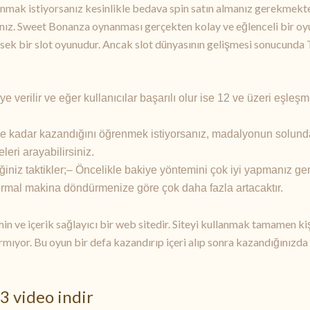
nmak istiyorsanız kesinlikle bedava spin satın almanız gerekmek
ız. Sweet Bonanza oynanması gerçekten kolay ve eğlenceli bir oy
sek bir slot oyunudur. Ancak slot dünyasının gelişmesi sonucunda T
ye verilir ve eğer kullanıcılar başarılı olur ise 12 ve üzeri eşl
ne kadar kazandığını öğrenmek istiyorsanız, madalyonun solundak
leri arayabilirsiniz.
iz taktikler;– Öncelikle bakiye yöntemini çok iyi yapmanız ge
ormal makina döndürmenize göre çok daha fazla artacaktır.
in ve içerik sağlayıcı bir web sitedir. Siteyi kullanmak tamamen ki
yor. Bu oyun bir defa kazandırıp içeri alıp sonra kazandığınızda d
 video indir