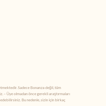
 etmektedir. Sadece Bonanza değil, tüm
iniz. – Üye olmadan önce gerekli araştırmaları
debilirsiniz. Bu nedenle, sizin için birkaç