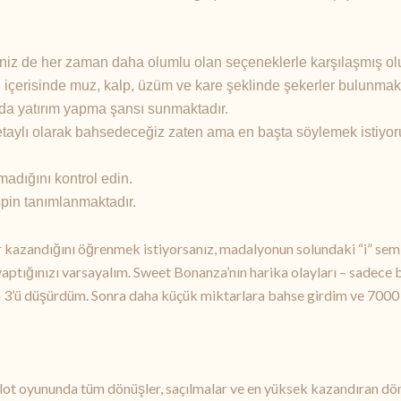
seniz de her zaman daha olumlu olan seçeneklerle karşılaşmış ol
çerisinde muz, kalp, üzüm ve kare şeklinde şekerler bulunmakt
ında yatırım yapma şansı sunmaktadır.
taylı olarak bahsedeceğiz zaten ama en başta söylemek istiyoru
adığını kontrol edin.
spin tanımlanmaktadır.
r kazandığını öğrenmek istiyorsanız, madalyonun solundaki “i” semb
aptığınızı varsayalım. Sweet Bonanza’nın harika olayları – sadec
n 3’ü düşürdüm. Sonra daha küçük miktarlara bahse girdim ve 7000
slot oyununda tüm dönüşler, saçılmalar ve en yüksek kazandıran dön