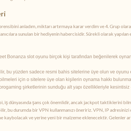
ri
rensibini anladım, miktarı artırmaya karar verdim ve 4. Grup ola
nıcılara sunulan bir hediyenin habercisidir. Sürekli olarak yapılan
t Bonanza slot oyunu birçok kişi tarafından beğenilerek oynan
lir, bu yüzden sadece resmi bahis sitelerine üye olun ve oyunu 
ilmeleri için o sitelere üye olan kişilerin oynama hakkı bulunma
X progaming şirketlerinin sunduğu alt yapı özellikleriyle kesintis
, iş dünyasında şans çok önemlidir, ancak jackpot taktiklerini bilm
ilir, bu durumda bir VPN kullanmanızı öneririz. VPN, IP adresinizi
eme kaybolacak ve yerine yeni bir malzeme eklenecektir. Gelenler 