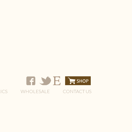
ICS
WHOLESALE
CONTACT US