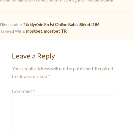
Filed Under:
Türkiye'nin En İyi Online Bahis Şirketi 184
Tagged With:
mostbet
,
mostbet TR
Leave a Reply
Your email address will not be published.
Required
fields are marked
*
Comment
*