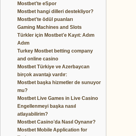
Mostbet’te eSpor
Mostbet hangi dilleri destekliyor?
Mostbet’te ödül puanları
Gaming Machines and Slots
Türkler için Mostbet’e Kayıt: Adım
Adım
Turkey Mostbet betting company
and online casino
Mostbet Türkiye ve Azerbaycan
birçok avantajı vardır:
Mostbet başka hizmetler de sunuyor
mu?
Mostbet Live Games in Live Casino
Engellenmeyi başka nasıl
atlayabilirim?
Mostbet Casino’da Nasıl Oynanır?
Mostbet Mobile Application for