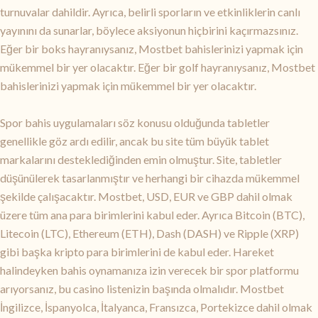
turnuvalar dahildir. Ayrıca, belirli sporların ve etkinliklerin canlı
yayınını da sunarlar, böylece aksiyonun hiçbirini kaçırmazsınız.
Eğer bir boks hayranıysanız, Mostbet bahislerinizi yapmak için
mükemmel bir yer olacaktır. Eğer bir golf hayranıysanız, Mostbet
bahislerinizi yapmak için mükemmel bir yer olacaktır.
Spor bahis uygulamaları söz konusu olduğunda tabletler
genellikle göz ardı edilir, ancak bu site tüm büyük tablet
markalarını desteklediğinden emin olmuştur. Site, tabletler
düşünülerek tasarlanmıştır ve herhangi bir cihazda mükemmel
şekilde çalışacaktır. Mostbet, USD, EUR ve GBP dahil olmak
üzere tüm ana para birimlerini kabul eder. Ayrıca Bitcoin (BTC),
Litecoin (LTC), Ethereum (ETH), Dash (DASH) ve Ripple (XRP)
gibi başka kripto para birimlerini de kabul eder. Hareket
halindeyken bahis oynamanıza izin verecek bir spor platformu
arıyorsanız, bu casino listenizin başında olmalıdır. Mostbet
İngilizce, İspanyolca, İtalyanca, Fransızca, Portekizce dahil olmak