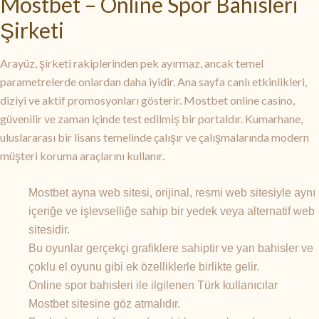
Mostbet – Online Spor Bahisleri
Şirketi
Arayüz, şirketi rakiplerinden pek ayırmaz, ancak temel
parametrelerde onlardan daha iyidir. Ana sayfa canlı etkinlikleri,
diziyi ve aktif promosyonları gösterir. Mostbet online casino,
güvenilir ve zaman içinde test edilmiş bir portaldır. Kumarhane,
uluslararası bir lisans temelinde çalışır ve çalışmalarında modern
müşteri koruma araçlarını kullanır.
Mostbet ayna web sitesi, orijinal, resmi web sitesiyle aynı
içeriğe ve işlevselliğe sahip bir yedek veya alternatif web
sitesidir.
Bu oyunlar gerçekçi grafiklere sahiptir ve yan bahisler ve
çoklu el oyunu gibi ek özelliklerle birlikte gelir.
Online spor bahisleri ile ilgilenen Türk kullanıcılar
Mostbet sitesine göz atmalıdır.