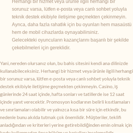
Herhangi bir hizmet veya ürünle ilgili herhangi bir
sorunuz varsa, lütfen e-posta veya canlı sohbet yoluyla
teknik destek ekibiyle iletişime geçmekten çekinmeyin.
Ayrıca, daha fazla rahatlık için bu oyunları hem masaüstü
hem de mobil cihazlarda oynayabilirsiniz.
Gelecekteki oyuncuların kazançlarını başarılı bir şekilde
çekebilmeleri için gereklidir.
Yani, nereden olursanız olun, bu bahis sitesini kendi ana dilinizde
kullanabileceksiniz. Herhangi bir hizmet veya ürünle ilgili herhangi
bir sorunuz varsa, lütfen e-posta veya canlı sohbet yoluyla teknik
destek ekibiyle iletişime geçmekten çekinmeyin. Casino, iş
günlerinde 24 saat içinde, hafta sonları ve tatillerde ise 12 saat
içinde yanıt verecektir. Promosyon kodlarının belirli kısıtlamaları
ve sınırlamaları olabilir ve yalnızca kısa bir süre için etkindir, bu
nedenle bunu akılda tutmak çok önemlidir. Müşteriler, teklifi
anladığından ve kriterleri yerine getirebildiğinden emin olmak için
kodu kullanmadan önce hüküm ve koşulları incelemelidir.