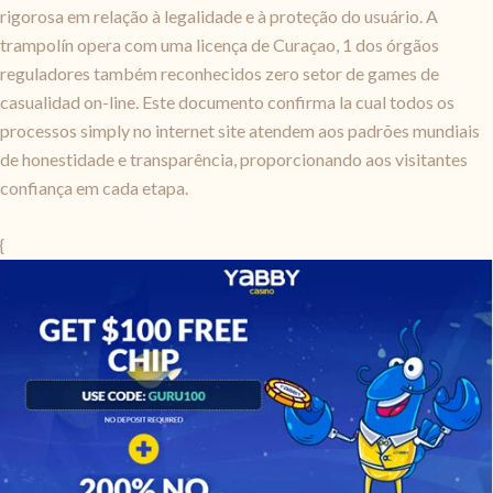
rigorosa em relação à legalidade e à proteção do usuário. A
trampolín opera com uma licença de Curaçao, 1 dos órgãos
reguladores também reconhecidos zero setor de games de
casualidad on-line. Este documento confirma la cual todos os
processos simply no internet site atendem aos padrões mundiais
de honestidade e transparência, proporcionando aos visitantes
confiança em cada etapa.
{