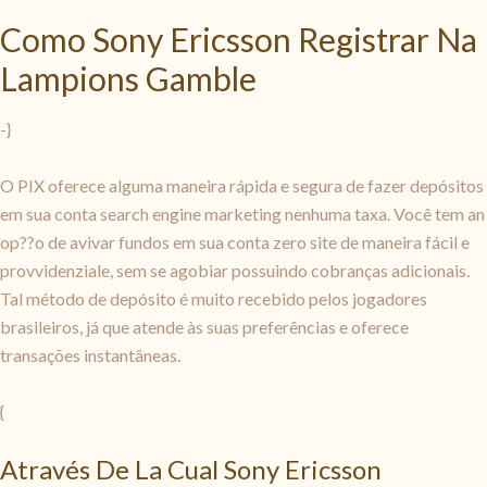
Como Sony Ericsson Registrar Na
Lampions Gamble
-}
O PIX oferece alguma maneira rápida e segura de fazer depósitos
em sua conta search engine marketing nenhuma taxa. Você tem an
op??o de avivar fundos em sua conta zero site de maneira fácil e
provvidenziale, sem se agobiar possuindo cobranças adicionais.
Tal método de depósito é muito recebido pelos jogadores
brasileiros, já que atende às suas preferências e oferece
transações instantâneas.
{
Através De La Cual Sony Ericsson