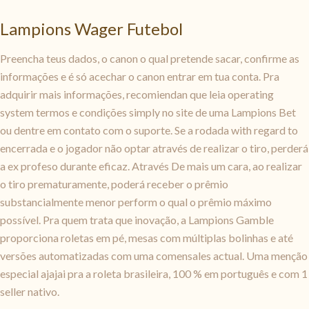
Lampions Wager Futebol
Preencha teus dados, o canon o qual pretende sacar, confirme as
informações e é só acechar o canon entrar em tua conta. Pra
adquirir mais informações, recomiendan que leia operating
system termos e condições simply no site de uma Lampions Bet
ou dentre em contato com o suporte. Se a rodada with regard to
encerrada e o jogador não optar através de realizar o tiro, perderá
a ex profeso durante eficaz. Através De mais um cara, ao realizar
o tiro prematuramente, poderá receber o prêmio
substancialmente menor perform o qual o prêmio máximo
possível. Pra quem trata que inovação, a Lampions Gamble
proporciona roletas em pé, mesas com múltiplas bolinhas e até
versões automatizadas com uma comensales actual. Uma menção
especial ajajai pra a roleta brasileira, 100 % em português e com 1
seller nativo.