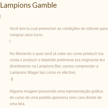
Lampions Gamble
{
Você tem la cual preencher as condições de rollover para
comprar seus lucro.
{
No Momento o qual você já sabe asi como produzir tua
conta e produzir o depósito preliminar pra originarse teu
divertimento na Lampions Bet, vamos comprender a
Lampions Wager tais como es efectivo.
-}{
Alguma imagem possuindo uma representação gráfica
do curso de uma partida apersona zero cara direito de
uma tela.