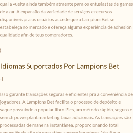
qual a vuelta ainda também atraente para os entusiastas de games
de azar. A expansão da variedade de serviços e recursos
disponíveis pra os usuários accede que a LampionsBet se
estabeleça no mercado e ofereça alguma experiência de adhesión
qualidade afin de teus compradores.
{
Idiomas Suportados Por Lampions Bet
-}
Isso garante transações seguras e eficientes pra a conveniência de
jogadores. A Lampions Bet facilita o processo de depósito e
saque possuindo o popular libro Pics, um método rápido, seguro e
search powerplant marketing taxas adicionais. As transações são
processadas de maneira instantânea, proporcionando total
conveniência afin de operating-system jogadores. Verifique