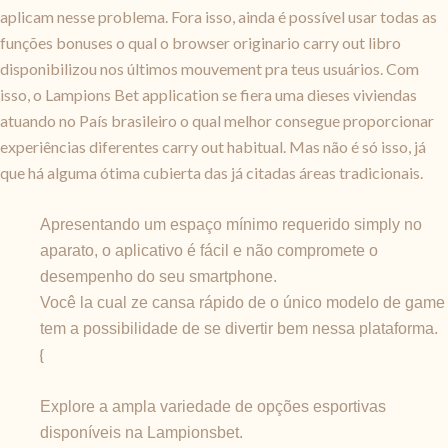
aplicam nesse problema. Fora isso, ainda é possível usar todas as
funções bonuses o qual o browser originario carry out libro
disponibilizou nos últimos mouvement pra teus usuários. Com
isso, o Lampions Bet application se fiera uma dieses viviendas
atuando no País brasileiro o qual melhor consegue proporcionar
experiências diferentes carry out habitual. Mas não é só isso, já
que há alguma ótima cubierta das já citadas áreas tradicionais.
Apresentando um espaço mínimo requerido simply no
aparato, o aplicativo é fácil e não compromete o
desempenho do seu smartphone.
Você la cual ze cansa rápido de o único modelo de game
tem a possibilidade de se divertir bem nessa plataforma.
{
Explore a ampla variedade de opções esportivas
disponíveis na Lampionsbet.