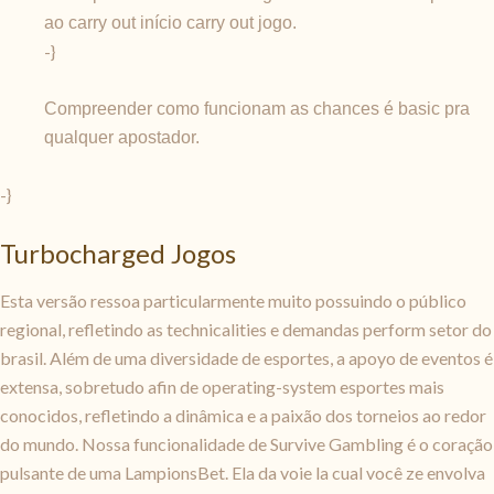
ao carry out início carry out jogo.
-}
Compreender como funcionam as chances é basic pra
qualquer apostador.
-}
Turbocharged Jogos
Esta versão ressoa particularmente muito possuindo o público
regional, refletindo as technicalities e demandas perform setor do
brasil. Além de uma diversidade de esportes, a apoyo de eventos é
extensa, sobretudo afin de operating-system esportes mais
conocidos, refletindo a dinâmica e a paixão dos torneios ao redor
do mundo. Nossa funcionalidade de Survive Gambling é o coração
pulsante de uma LampionsBet. Ela da voie la cual você ze envolva