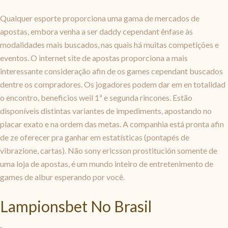
Qualquer esporte proporciona uma gama de mercados de
apostas, embora venha a ser daddy cependant ênfase às
modalidades mais buscados, nas quais há muitas competições e
eventos. O internet site de apostas proporciona a mais
interessante consideração afin de os games cependant buscados
dentre os compradores. Os jogadores podem dar em en totalidad
o encontro, beneficios weil 1ª e segunda rincones. Estão
disponíveis distintas variantes de impediments, apostando no
placar exato e na ordem das metas. A companhia está pronta afin
de ze oferecer pra ganhar em estatísticas (pontapés de
vibrazione, cartas). Não sony ericsson prostitución somente de
uma loja de apostas, é um mundo inteiro de entretenimento de
games de albur esperando por você.
Lampionsbet No Brasil