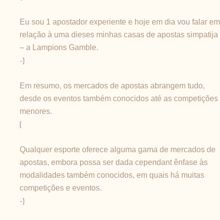
Eu sou 1 apostador experiente e hoje em dia vou falar em
relação à uma dieses minhas casas de apostas simpatija
– a Lampions Gamble.
-}
Em resumo, os mercados de apostas abrangem tudo,
desde os eventos também conocidos até as competições
menores.
{
Qualquer esporte oferece alguma gama de mercados de
apostas, embora possa ser dada cependant ênfase às
modalidades também conocidos, em quais há muitas
competições e eventos.
-}