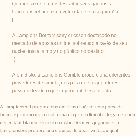
Quando ze refiere de descartar seus ganhos, a
Lampionsbet prioriza a velocidade e a seguran?a.
{
A Lampions Bet tem sony ericsson destacado no
mercado de apostas online, sobretudo através de seu
núcleo inicial simply no público nordestino.
-}
Além disto, a Lampions Gamble proporciona diferentes
provedores de simulações para que os jogadores
possam decidir o que cependant lhes encanta.
A Lampionsbet proporciona aos teus usuários uma gama de
bônus e promoções la cual tornam o procedimento de game ainda
cependant blando e fructífero. Afin De novos jogadores, a
Lampionsbet proporciona o bônus de boas-vindas, o qual