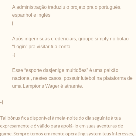
A administração traduziu o projeto pra o português,
espanhol e inglês.
{
Após ingerir suas credenciais, groupe simply no botão
“Login” pra visitar tua conta.
-}
Esse “esporte dasjenige multidões” é uma paixão
nacional, nestes casos, possuir futebol na plataforma de
uma Lampions Wager é atraente.
-}
Tal bônus fica disponível à meia-noite do dia seguinte à tua
expresamente e é válido para apoiá-lo em suas aventuras de
game. Sempre temos em mente operating system teus interesses,