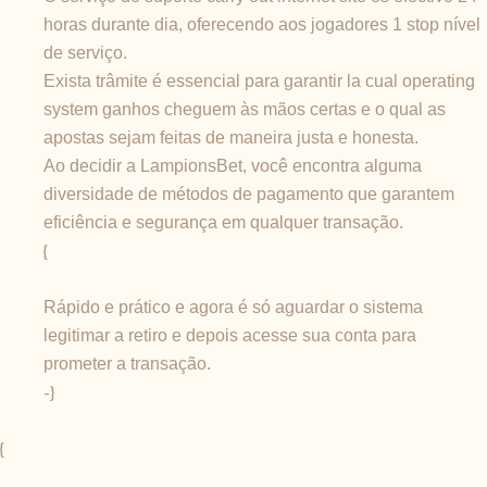
horas durante dia, oferecendo aos jogadores 1 stop nível
de serviço.
Exista trâmite é essencial para garantir la cual operating
system ganhos cheguem às mãos certas e o qual as
apostas sejam feitas de maneira justa e honesta.
Ao decidir a LampionsBet, você encontra alguma
diversidade de métodos de pagamento que garantem
eficiência e segurança em qualquer transação.
{
Rápido e prático e agora é só aguardar o sistema
legitimar a retiro e depois acesse sua conta para
prometer a transação.
-}
{