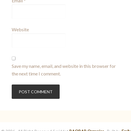
Email
*
Website
Save my name, email, and website in this browser for
the next time I comment.