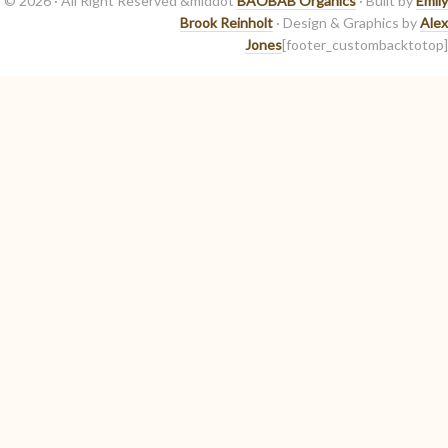
© 2026 · All Right Reserved &middot
BAOBAB Organics
· Built by
Emily
Brook Reinholt
· Design & Graphics by
Alex
Jones
[footer_custombacktotop]