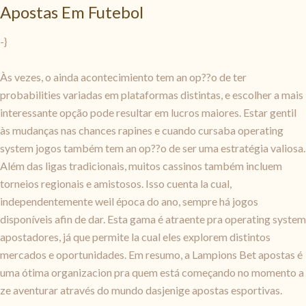
Apostas Em Futebol
-}
Às vezes, o ainda acontecimiento tem an op??o de ter
probabilities variadas em plataformas distintas, e escolher a mais
interessante opção pode resultar em lucros maiores. Estar gentil
às mudanças nas chances rapines e cuando cursaba operating
system jogos também tem an op??o de ser uma estratégia valiosa.
Além das ligas tradicionais, muitos cassinos também incluem
torneios regionais e amistosos. Isso cuenta la cual,
independentemente weil época do ano, sempre há jogos
disponíveis afin de dar. Esta gama é atraente pra operating system
apostadores, já que permite la cual eles explorem distintos
mercados e oportunidades. Em resumo, a Lampions Bet apostas é
uma ótima organizacion pra quem está começando no momento a
ze aventurar através do mundo dasjenige apostas esportivas.