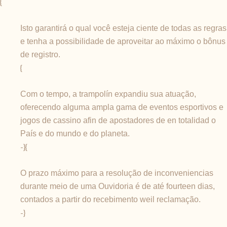
{
Isto garantirá o qual você esteja ciente de todas as regras
e tenha a possibilidade de aproveitar ao máximo o bônus
de registro.
{
Com o tempo, a trampolín expandiu sua atuação,
oferecendo alguma ampla gama de eventos esportivos e
jogos de cassino afin de apostadores de en totalidad o
País e do mundo e do planeta.
-}{
O prazo máximo para a resolução de inconveniencias
durante meio de uma Ouvidoria é de até fourteen dias,
contados a partir do recebimento weil reclamação.
-}