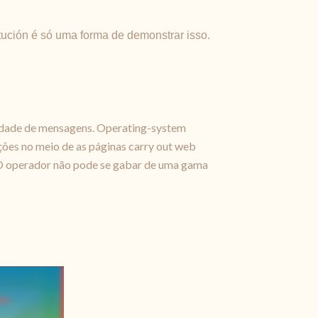
ución é só uma forma de demonstrar isso.
icidade de mensagens. Operating-system
ições no meio de as páginas carry out web
 O operador não pode se gabar de uma gama