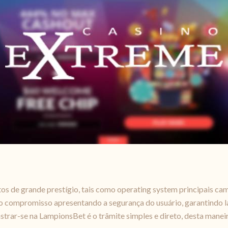
ntos de grande prestígio, tais como operating system principais 
sso compromisso apresentando a segurança do usuário, garantindo l
astrar-se na LampionsBet é o trâmite simples e direto, desta manei