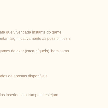
ata que viver cada instante do game.
am significativamente as possibilities 2
r games de azar (caça-níqueis), bem como
dos de apostas disponíveis.
dos inseridos na trampolín estejam