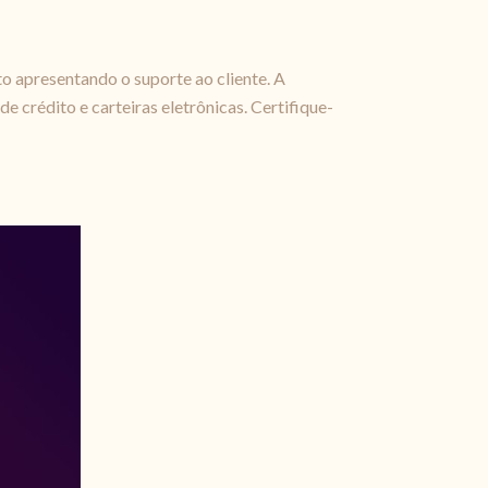
 apresentando o suporte ao cliente. A
 crédito e carteiras eletrônicas. Certifique-