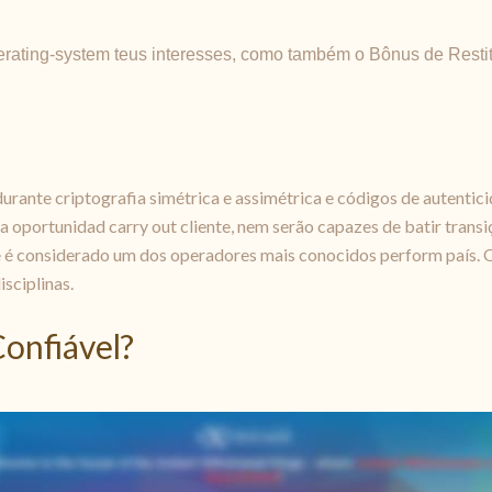
ating-system teus interesses, como também o Bônus de Restit
 durante criptografia simétrica e assimétrica e códigos de autent
a oportunidad carry out cliente, nem serão capazes de batir trans
e é considerado um dos operadores mais conocidos perform país.
sciplinas.
onfiável?