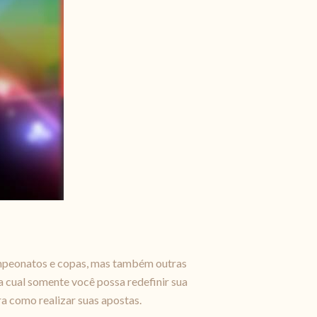
campeonatos e copas, mas também outras
a cual somente você possa redefinir sua
ra como realizar suas apostas.