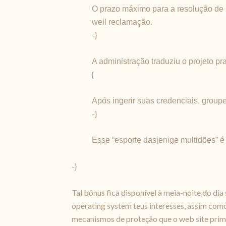
O prazo máximo para a resolução de i
weil reclamação.
-}
A administração traduziu o projeto pr
{
Após ingerir suas credenciais, groupe 
-}
Esse “esporte dasjenige multidões” é
-}
Tal bônus fica disponível à meia-noite do di
operating system teus interesses, assim com
mecanismos de proteção que o web site prim