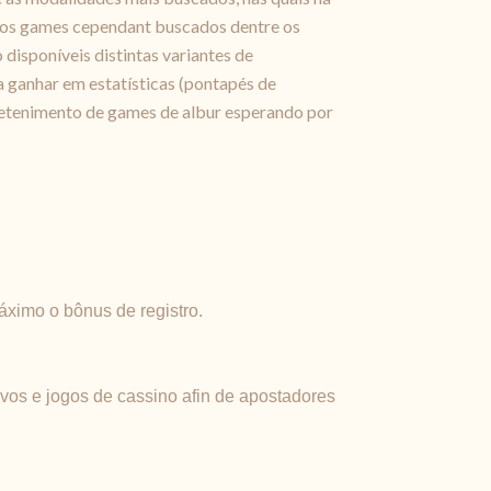
de os games cependant buscados dentre os
disponíveis distintas variantes de
a ganhar em estatísticas (pontapés de
tretenimento de games de albur esperando por
máximo o bônus de registro.
os e jogos de cassino afin de apostadores