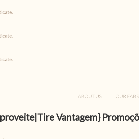
ticate.
ticate.
ticate.
ABOUT US
OUR FABR
proveite|Tire Vantagem} Promoçõ