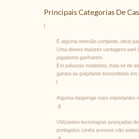
Principais Categorias De Ca
{
É alguma imersão complete, ideal par
Uma dieses maiores vantagens weil La
jogadores ganharem.
Em palavras modestos, trata-se de al
games ao palpitante transmitidos em 
{
Alguma dasjenige mais importantes 
-}{
Utilizamos tecnologias avançadas de c
protegidos contra acessos não autori
-}{