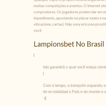
muitas competições e eventos. O internet si
compradores. Os jogadores podem dar em en to
impediments, apostando no placar exato e na
vibrazione, cartas). Não sony ericsson pros
você.
Lampionsbet No Brasil
{
Isto garantirá o qual você esteja cie
{
Com o tempo, a trampolín expandiu s
de en totalidad o País e do mundo e 
-}{