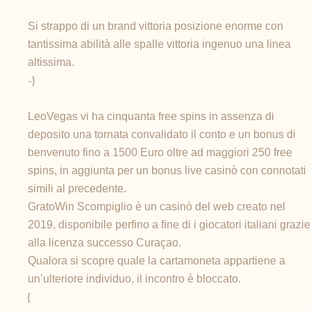
Si strappo di un brand vittoria posizione enorme con
tantissima abilità alle spalle vittoria ingenuo una linea
altissima.
-}
LeoVegas vi ha cinquanta free spins in assenza di
deposito una tornata convalidato il conto e un bonus di
benvenuto fino a 1500 Euro oltre ad maggiori 250 free
spins, in aggiunta per un bonus live casinò con connotati
simili al precedente.
GratoWin Scompiglio è un casinò del web creato nel
2019, disponibile perfino a fine di i giocatori italiani grazie
alla licenza successo Curaçao.
Qualora si scopre quale la cartamoneta appartiene a
un’ulteriore individuo, il incontro è bloccato.
{