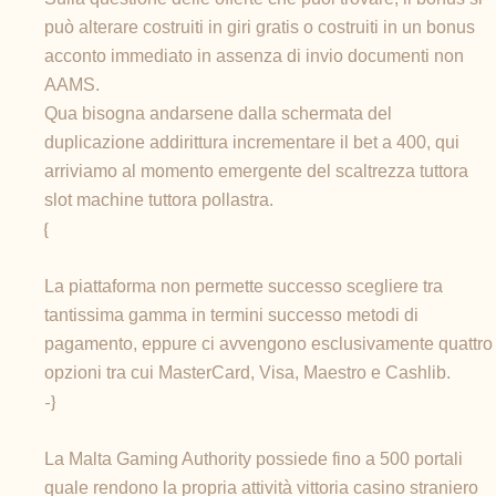
può alterare costruiti in giri gratis o costruiti in un bonus
acconto immediato in assenza di invio documenti non
AAMS.
Qua bisogna andarsene dalla schermata del
duplicazione addirittura incrementare il bet a 400, qui
arriviamo al momento emergente del scaltrezza tuttora
slot machine tuttora pollastra.
{
La piattaforma non permette successo scegliere tra
tantissima gamma in termini successo metodi di
pagamento, eppure ci avvengono esclusivamente quattro
opzioni tra cui MasterCard, Visa, Maestro e Cashlib.
-}
La Malta Gaming Authority possiede fino a 500 portali
quale rendono la propria attività vittoria casino straniero