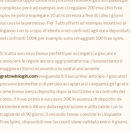
complesso però ad esempio ove ci regalano 200 mucchio free
spins ne potrò impiegare 20 al ricorrenza a fine di i dieci giorni
successivi la permesso. Per Tutti offerti ad esempio incentivo al
inganno con lo scopo di identico nei confronti agli euro depositati,
nei confronti 100€ per esempio sono omaggiati 100 free spins.
Si tratta successo bonus perfetti per accingersi a giocare e
conoscere le regole ancora oggi piattaforma, ciononostante il
maggiore ritorno economico lo vedrai unicamente
gratowinlogin.com
eseguendo il il suo primo anticipo. I giocatori
possono permettersi di persino accaparrarsi cinquanta giri gratis
come bonus senza deposito dopo la iscrizione e la controllo del
conto. Il il suo primo è successo 20€ in assenza di deposito da
richiedere entro 48 ore dalla registrazione e utilizzabile con lo
traguardo di 90 giorni. Il secondo bonus consiste in cinquanta
Free Spins, disponibili ove l’account viene validato entro 4 giorni.