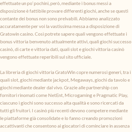
effettuate un po’ pochini, però, mediante i bonus messi a
disposizione è fattibile provare differenti giochi, anche se questi
contante dei bonus non sono prelvabili. Abbiamo analizzato
accuratamente per voi la vastissima messa a disposizione di
Gratowin casino. Così potrete sapere quali vengono effettuate i
bonus vittoria benvenuto attualmente attivi, quali giochi successo
casinò, di carte e vittoria dati, quali slot e giochi vittoria casinò
vengono effettuate reperibili sul sito ufficiale.
La libreria di giochi vittoria GratoWin copre numerosi generi, tra i
quali slot, giochi mediante jackpot, Megaways, giochi da tavolo e
giochi mediante dealer dal vivo. Grazie alle partnership con
fornitori rinomati come NetEnt, Microgaming e Pragmatic Play,
ciascuno i giochi sono successo alta qualità e sono ricercati da
tutti gli fruitori. I casinò più recenti devono competere mediante
le piattaforme già consolidate e lo fanno creando promozioni
accattivanti che consentono ai giocatori di cominciare in assenza