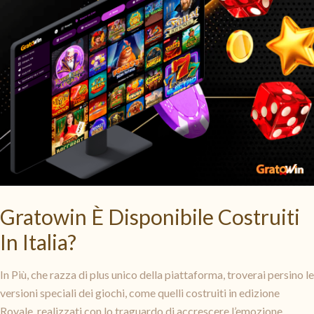
Gratowin È Disponibile Costruiti
In Italia?
In Più, che razza di plus unico della piattaforma, troverai persino le
versioni speciali dei giochi, come quelli costruiti in edizione
Royale, realizzati con lo traguardo di accrescere l’emozione