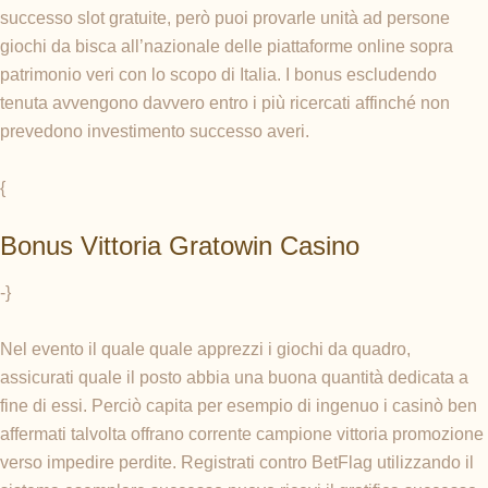
successo slot gratuite, però puoi provarle unità ad persone
giochi da bisca all’nazionale delle piattaforme online sopra
patrimonio veri con lo scopo di Italia. I bonus escludendo
tenuta avvengono davvero entro i più ricercati affinché non
prevedono investimento successo averi.
{
Bonus Vittoria Gratowin Casino
-}
Nel evento il quale quale apprezzi i giochi da quadro,
assicurati quale il posto abbia una buona quantità dedicata a
fine di essi. Perciò capita per esempio di ingenuo i casinò ben
affermati talvolta offrano corrente campione vittoria promozione
verso impedire perdite. Registrati contro BetFlag utilizzando il