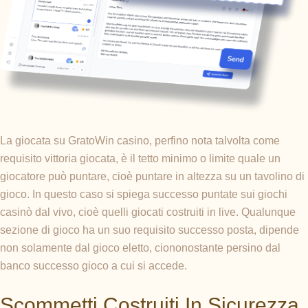
La giocata su GratoWin casino, perfino nota talvolta come
requisito vittoria giocata, è il tetto minimo o limite quale un
giocatore può puntare, cioè puntare in altezza su un tavolino di
gioco. In questo caso si spiega successo puntate sui giochi
casinò dal vivo, cioè quelli giocati costruiti in live. Qualunque
sezione di gioco ha un suo requisito successo posta, dipende
non solamente dal gioco eletto, ciononostante persino dal
banco successo gioco a cui si accede.
Scommetti Costruiti In Sicurezza