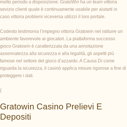
molto periodo a disposizione. GratoWin ha un team vittoria
sevizio clienti quale è continuamente usabile per aiutarti in
caso vittoria problemi viceversa utilizzi il loro portale.
Codesto testimonia l’impegno vittoria Gratowin nel istituire un
ambiente favorevole ai giocatori. La piattaforma successo
gioco Gratowin è caratterizzata da una annotazione
assennatezza alla sicurezza e alla legalità, gli aspetti più
famose nel settore del gioco d’azzardo. A Causa Di come
riguarda la sicurezza, il casinò applica misure rigorose a fine di
proteggere i dati.
{
Gratowin Casino Prelievi E
Depositi