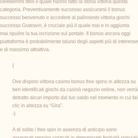
celeberrimi titoli il quale hanno fatto la storia vittoria questa
categoria. Preventivamente successo assicurarsi il bonus
successo benvenuto e accedere al palinsesto vittoria giochi
successo Gratowin, è cruciale più il quale mai e in aggiunta
mai ripulire la tua iscrizione sul portale. Il bonus ancora oggi
piattaforma è probabilmente taluno degli aspetti più di interesse
e di massimo attrattiva.
{
Ove disponi vittoria casino bonus free spins in altezza su
ben identificati giochi da casinò negozio online, non verrà
detratto alcun importo dal tuo saldo nel momento in cui fai
clic in altezza su “Gira”.
-}
A di solito i free spin in assenza di anticipo sono
assegnati persino costruiti in determinate festività speciali