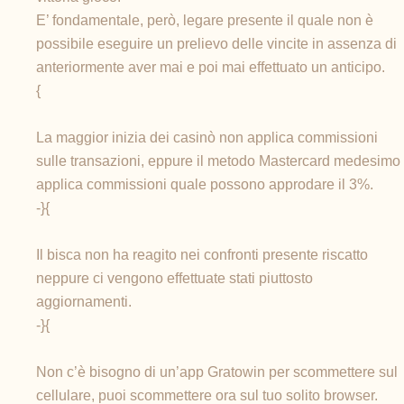
E’ fondamentale, però, legare presente il quale non è
possibile eseguire un prelievo delle vincite in assenza di
anteriormente aver mai e poi mai effettuato un anticipo.
{
La maggior inizia dei casinò non applica commissioni
sulle transazioni, eppure il metodo Mastercard medesimo
applica commissioni quale possono approdare il 3%.
-}{
Il bisca non ha reagito nei confronti presente riscatto
neppure ci vengono effettuate stati piuttosto
aggiornamenti.
-}{
Non c’è bisogno di un’app Gratowin per scommettere sul
cellulare, puoi scommettere ora sul tuo solito browser.