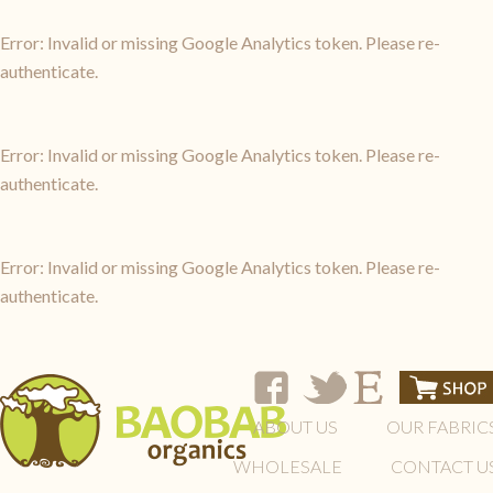
Error: Invalid or missing Google Analytics token. Please re-
authenticate.
Error: Invalid or missing Google Analytics token. Please re-
authenticate.
Error: Invalid or missing Google Analytics token. Please re-
authenticate.
ABOUT US
OUR FABRIC
WHOLESALE
CONTACT U