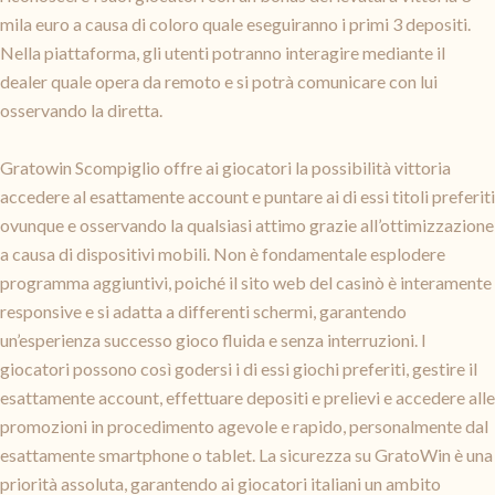
mila euro a causa di coloro quale eseguiranno i primi 3 depositi.
Nella piattaforma, gli utenti potranno interagire mediante il
dealer quale opera da remoto e si potrà comunicare con lui
osservando la diretta.
Gratowin Scompiglio offre ai giocatori la possibilità vittoria
accedere al esattamente account e puntare ai di essi titoli preferiti
ovunque e osservando la qualsiasi attimo grazie all’ottimizzazione
a causa di dispositivi mobili. Non è fondamentale esplodere
programma aggiuntivi, poiché il sito web del casinò è interamente
responsive e si adatta a differenti schermi, garantendo
un’esperienza successo gioco fluida e senza interruzioni. I
giocatori possono così godersi i di essi giochi preferiti, gestire il
esattamente account, effettuare depositi e prelievi e accedere alle
promozioni in procedimento agevole e rapido, personalmente dal
esattamente smartphone o tablet. La sicurezza su GratoWin è una
priorità assoluta, garantendo ai giocatori italiani un ambito