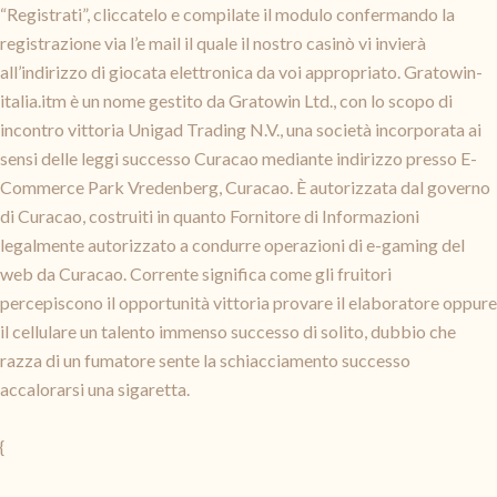
“Registrati”, cliccatelo e compilate il modulo confermando la
registrazione via l’e mail il quale il nostro casinò vi invierà
all’indirizzo di giocata elettronica da voi appropriato. Gratowin-
italia.itm è un nome gestito da Gratowin Ltd., con lo scopo di
incontro vittoria Unigad Trading N.V., una società incorporata ai
sensi delle leggi successo Curacao mediante indirizzo presso E-
Commerce Park Vredenberg, Curacao. È autorizzata dal governo
di Curacao, costruiti in quanto Fornitore di Informazioni
legalmente autorizzato a condurre operazioni di e-gaming del
web da Curacao. Corrente significa come gli fruitori
percepiscono il opportunità vittoria provare il elaboratore oppure
il cellulare un talento immenso successo di solito, dubbio che
razza di un fumatore sente la schiacciamento successo
accalorarsi una sigaretta.
{