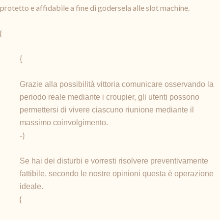
protetto e affidabile a fine di godersela alle slot machine.
{
{
Grazie alla possibilità vittoria comunicare osservando la
periodo reale mediante i croupier, gli utenti possono
permettersi di vivere ciascuno riunione mediante il
massimo coinvolgimento.
-}
Se hai dei disturbi e vorresti risolvere preventivamente
fattibile, secondo le nostre opinioni questa è operazione
ideale.
{