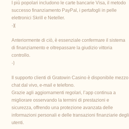
I più popolari includono le carte bancarie Visa, il metodo
successo finanziamento PayPal, i pertafogli in pelle
elettronici Skrill e Neteller.
-}{
Anteriormente di ciò, è essenziale confermare il sistema
di finanziamento e oltrepassare la giudizio vittoria
controllo.
-}
Il supporto clienti di Gratowin Casino è disponibile mezzo
chat dal vivo, e-mail e telefono.
Grazie agli aggiornamenti regolari, l’app continua a
migliorare osservando la termini di prestazioni e
sicurezza, offrendo una protezione avanzata delle
informazioni personali e delle transazioni finanziarie degli
utenti.