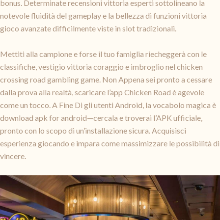
bonus. Determinate recensioni vittoria esperti sottolineano la
notevole fluidità del gameplay e la bellezza di funzioni vittoria
gioco avanzate difficilmente viste in slot tradizionali.
Mettiti alla campione e forse il tuo famiglia riecheggerà con le
classifiche, vestigio vittoria coraggio e imbroglio nel chicken
crossing road gambling game. Non Appena sei pronto a cessare
dalla prova alla realtà, scaricare l’app Chicken Road è agevole
come un tocco. A Fine Di gli utenti Android, la vocabolo magica è
download apk for android—cercala e troverai l’APK ufficiale,
pronto con lo scopo di un’installazione sicura. Acquisisci
esperienza giocando e impara come massimizzare le possibilità di
vincere.