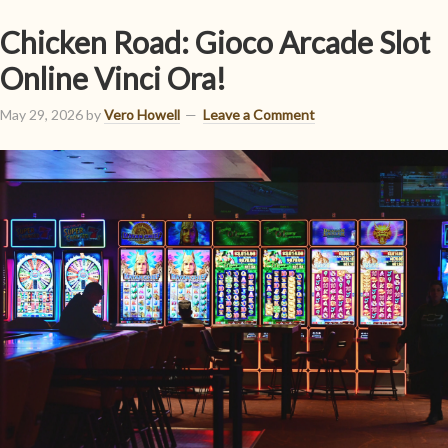
Chicken Road: Gioco Arcade Slot
Online Vinci Ora!
May 29, 2026
by
Vero Howell
Leave a Comment