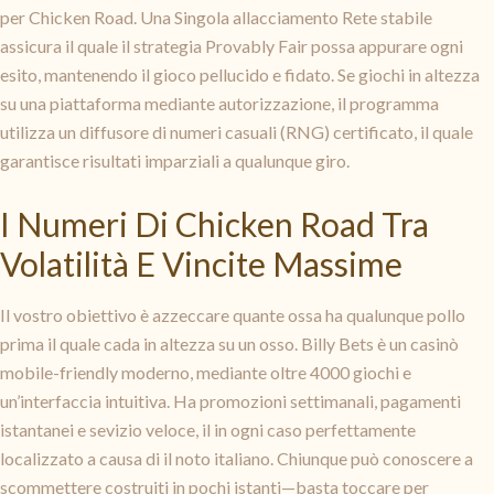
per Chicken Road. Una Singola allacciamento Rete stabile
assicura il quale il strategia Provably Fair possa appurare ogni
esito, mantenendo il gioco pellucido e fidato. Se giochi in altezza
su una piattaforma mediante autorizzazione, il programma
utilizza un diffusore di numeri casuali (RNG) certificato, il quale
garantisce risultati imparziali a qualunque giro.
I Numeri Di Chicken Road Tra
Volatilità E Vincite Massime
Il vostro obiettivo è azzeccare quante ossa ha qualunque pollo
prima il quale cada in altezza su un osso. Billy Bets è un casinò
mobile-friendly moderno, mediante oltre 4000 giochi e
un’interfaccia intuitiva. Ha promozioni settimanali, pagamenti
istantanei e sevizio veloce, il in ogni caso perfettamente
localizzato a causa di il noto italiano. Chiunque può conoscere a
scommettere costruiti in pochi istanti—basta toccare per