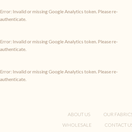
Error: Invalid or missing Google Analytics token. Please re-
authenticate.
Error: Invalid or missing Google Analytics token. Please re-
authenticate.
Error: Invalid or missing Google Analytics token. Please re-
authenticate.
ABOUT US
OUR FABRIC
WHOLESALE
CONTACT U