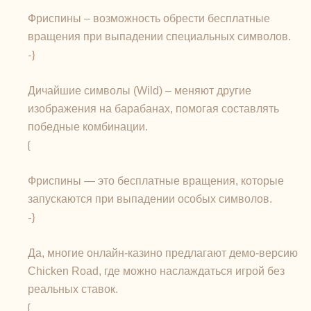
Фриспины – возможность обрести бесплатные
вращения при выпадении специальных символов.
-}
Дичайшие символы (Wild) – меняют другие
изображения на барабанах, помогая составлять
победные комбинации.
{
Фриспины — это бесплатные вращения, которые
запускаются при выпадении особых символов.
-}
Да, многие онлайн-казино предлагают демо-версию
Chicken Road, где можно наслаждаться игрой без
реальных ставок.
{