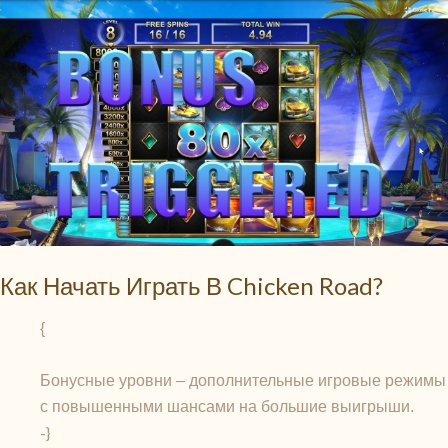
Как Начать Играть В Chicken Road?
{
Бонусные уровни – дополнительные игровые режимы
с повышенными шансами на большие выигрыши.
-}