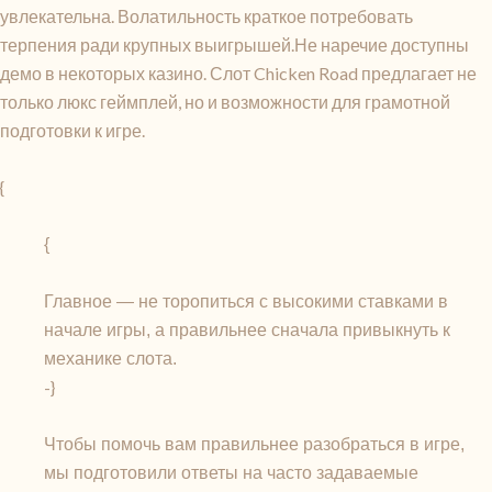
увлекательна. Волатильность краткое потребовать
терпения ради крупных выигрышей.Не наречие доступны
демо в некоторых казино. Слот Chicken Road предлагает не
только люкс геймплей, но и возможности для грамотной
подготовки к игре.
{
{
Главное — не торопиться с высокими ставками в
начале игры, а правильнее сначала привыкнуть к
механике слота.
-}
Чтобы помочь вам правильнее разобраться в игре,
мы подготовили ответы на часто задаваемые