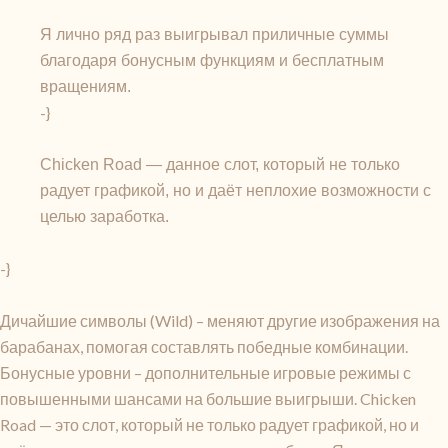
Я лично ряд раз выигрывал приличные суммы
благодаря бонусным функциям и бесплатным
вращениям.
-}
Chicken Road — данное слот, который не только
радует графикой, но и даёт неплохие возможности с
целью заработка.
-}
Дичайшие символы (Wild) – меняют другие изображения на
барабанах, помогая составлять победные комбинации.
Бонусные уровни – дополнительные игровые режимы с
повышенными шансами на большие выигрыши. Chicken
Road — это слот, который не только радует графикой, но и