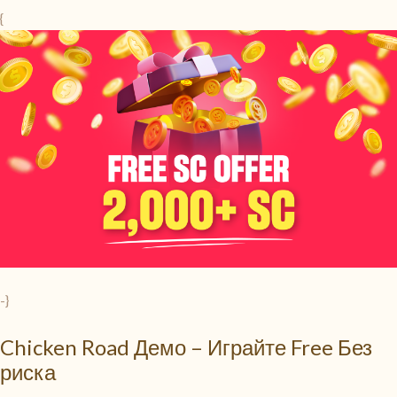
{
-}
Chicken Road Демо – Играйте Free Без
риска