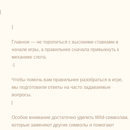
{
{
Главное — не торопиться с высокими ставками в
начале игры, а правильнее сначала привыкнуть к
механике слота.
-}
Чтобы помочь вам правильнее разобраться в игре,
мы подготовили ответы на часто задаваемые
вопросы.
{
Особое внимание достаточно уделить Wild-символам,
которые заменяют другие символы и помогают