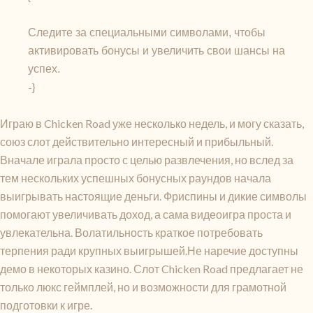
Следите за специальными символами, чтобы
активировать бонусы и увеличить свои шансы на
успех.
-}
Играю в Chicken Road уже несколько недель, и могу сказать,
союз слот действительно интересный и прибыльный.
Вначале играла просто с целью развлечения, но вслед за
тем нескольких успешных бонусных раундов начала
выигрывать настоящие деньги. Фриспины и дикие символы
помогают увеличивать доход, а сама видеоигра проста и
увлекательна. Волатильность краткое потребовать
терпения ради крупных выигрышей.Не наречие доступны
демо в некоторых казино. Слот Chicken Road предлагает не
только люкс геймплей, но и возможности для грамотной
подготовки к игре.