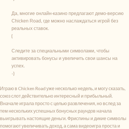
Да, многие онлайн-казино предлагают демо-версию
Chicken Road, где можно наслаждаться игрой без
реальных ставок.
{
Следите за специальными символами, чтобы
активировать бонусы и увеличить свои шансы на
успех.
-}
Играю в Chicken Road уже несколько недель, и могу сказать,
союз слот действительно интересный и прибыльный.
Вначале играла просто с целью развлечения, но вслед за
тем нескольких успешных бонусных раундов начала
выигрывать настоящие деньги. Фриспины и дикие символы
помогают увеличивать доход, а сама видеоигра проста и