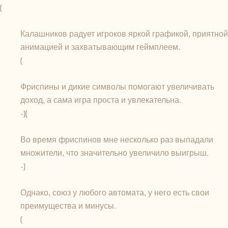
{
Калашников радует игроков яркой графикой, приятной
анимацией и захватывающим геймплеем.
{
Фриспины и дикие символы помогают увеличивать
доход, а сама игра проста и увлекательна.
-}{
Во время фриспинов мне несколько раз выпадали
множители, что значительно увеличило выигрыш.
-}
Однако, союз у любого автомата, у него есть свои
преимущества и минусы.
{