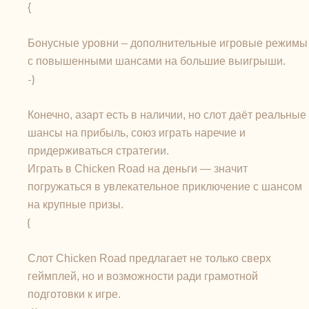
{
Бонусные уровни – дополнительные игровые режимы
с повышенными шансами на большие выигрыши.
-}
Конечно, азарт есть в наличии, но слот даёт реальные
шансы на прибыль, союз играть наречие и
придерживаться стратегии.
Играть в Chicken Road на деньги — значит
погружаться в увлекательное приключение с шансом
на крупные призы.
{
Слот Chicken Road предлагает не только сверх
геймплей, но и возможности ради грамотной
подготовки к игре.