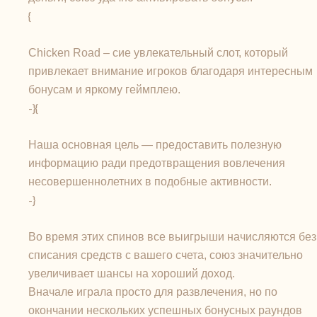
{
Chicken Road – сие увлекательный слот, который
привлекает внимание игроков благодаря интересным
бонусам и яркому геймплею.
-}{
Наша основная цель — предоставить полезную
информацию ради предотвращения вовлечения
несовершеннолетних в подобные активности.
-}
Во время этих спинов все выигрыши начисляются без
списания средств с вашего счета, союз значительно
увеличивает шансы на хороший доход.
Вначале играла просто для развлечения, но по
окончании нескольких успешных бонусных раундов