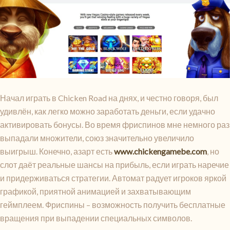
Начал играть в Chicken Road на днях, и честно говоря, был
удивлён, как легко можно заработать деньги, если удачно
активировать бонусы. Во время фриспинов мне немного раз
выпадали множители, союз значительно увеличило
выигрыш. Конечно, азарт есть
www.chickengamebe.com
, но
слот даёт реальные шансы на прибыль, если играть наречие
и придерживаться стратегии. Автомат радует игроков яркой
графикой, приятной анимацией и захватывающим
геймплеем. Фриспины – возможность получить бесплатные
вращения при выпадении специальных символов.