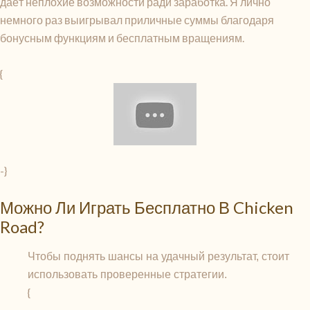
даёт неплохие возможности ради заработка. Я лично
немного раз выигрывал приличные суммы благодаря
бонусным функциям и бесплатным вращениям.
{
-}
Можно Ли Играть Бесплатно В Chicken
Road?
Чтобы поднять шансы на удачный результат, стоит
использовать проверенные стратегии.
{