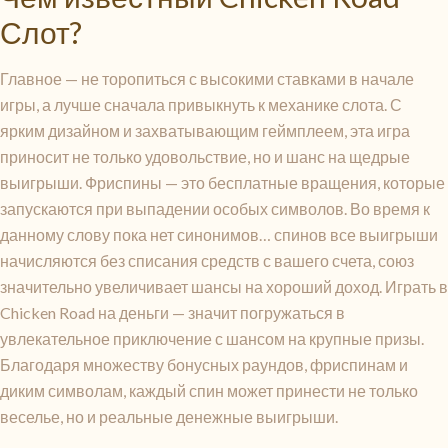
Слот?
Главное — не торопиться с высокими ставками в начале
игры, а лучше сначала привыкнуть к механике слота. С
ярким дизайном и захватывающим геймплеем, эта игра
приносит не только удовольствие, но и шанс на щедрые
выигрыши. Фриспины — это бесплатные вращения, которые
запускаются при выпадении особых символов. Во время к
данному слову пока нет синонимов… спинов все выигрыши
начисляются без списания средств с вашего счета, союз
значительно увеличивает шансы на хороший доход. Играть в
Chicken Road на деньги — значит погружаться в
увлекательное приключение с шансом на крупные призы.
Благодаря множеству бонусных раундов, фриспинам и
диким символам, каждый спин может принести не только
веселье, но и реальные денежные выигрыши.