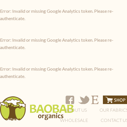
Error: Invalid or missing Google Analytics token. Please re-
authenticate.
Error: Invalid or missing Google Analytics token. Please re-
authenticate.
Error: Invalid or missing Google Analytics token. Please re-
authenticate.
ABOUT US
OUR FABRIC
WHOLESALE
CONTACT U