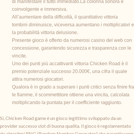
di manifestare il tutto immediato.La colonna sonora è
coinvolgente e immersiva.
All’aumentare della difficoltà, il quantitativo vittoria
tombini diminuisce, viceversa aumentano i moltiplicatori e
la probabilità vittoria delusione.
Presente gioco è offerto da numerosi casino del web con
concessione, garantendo sicurezza e trasparenza con le
vincite.
Uno dei punti più accattivanti vittoria Chicken Road è il
premio potenziale successo 20.000€, una cifra il quale
attira numerosi giocatori.
Qualora è in grado a superare i punti critici senza finire fra
le fiamme, il scommettitore ottiene una vincita, calcolata
moltiplicando la puntata per il coefficiente raggiunto.
Sì, Chicken Road game è un gioco legittimo sviluppato da un
provider successo slot di buona qualita. Il gioco è regolamentato
da algoritmi RNG (Random Number Generator) che garantiscono