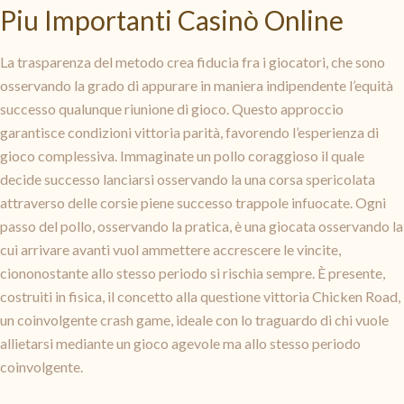
Piu Importanti Casinò Online
La trasparenza del metodo crea fiducia fra i giocatori, che sono
osservando la grado di appurare in maniera indipendente l’equità
successo qualunque riunione di gioco. Questo approccio
garantisce condizioni vittoria parità, favorendo l’esperienza di
gioco complessiva. Immaginate un pollo coraggioso il quale
decide successo lanciarsi osservando la una corsa spericolata
attraverso delle corsie piene successo trappole infuocate. Ogni
passo del pollo, osservando la pratica, è una giocata osservando la
cui arrivare avanti vuol ammettere accrescere le vincite,
ciononostante allo stesso periodo si rischia sempre. È presente,
costruiti in fisica, il concetto alla questione vittoria Chicken Road,
un coinvolgente crash game, ideale con lo traguardo di chi vuole
allietarsi mediante un gioco agevole ma allo stesso periodo
coinvolgente.