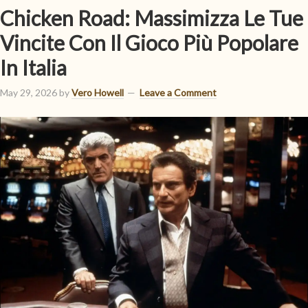
Chicken Road: Massimizza Le Tue
Vincite Con Il Gioco Più Popolare
In Italia
May 29, 2026
by
Vero Howell
Leave a Comment