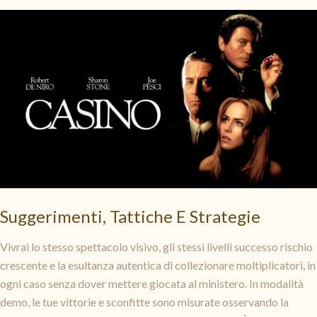
Suggerimenti, Tattiche E Strategie
Vivrai lo stesso spettacolo visivo, gli stessi livelli successo rischio
crescente e la esultanza autentica di collezionare moltiplicatori, in
ogni caso senza dover mettere giocata al ministero. In modalità
demo, le tue vittorie e sconfitte sono misurate osservando la