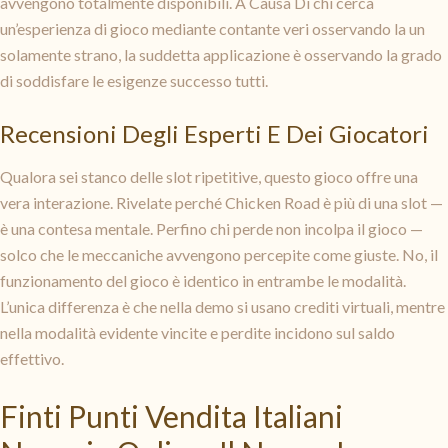
avvengono totalmente disponibili. A Causa Di chi cerca
un’esperienza di gioco mediante contante veri osservando la un
solamente strano, la suddetta applicazione è osservando la grado
di soddisfare le esigenze successo tutti.
Recensioni Degli Esperti E Dei Giocatori
Qualora sei stanco delle slot ripetitive, questo gioco offre una
vera interazione. Rivelate perché Chicken Road è più di una slot —
è una contesa mentale. Perfino chi perde non incolpa il gioco —
solco che le meccaniche avvengono percepite come giuste. No, il
funzionamento del gioco è identico in entrambe le modalità.
L’unica differenza è che nella demo si usano crediti virtuali, mentre
nella modalità evidente vincite e perdite incidono sul saldo
effettivo.
Finti Punti Vendita Italiani