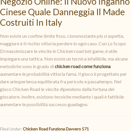
Negozio Online: Il Nuovo Inganno
Cinese Quale Danneggia Il Made
Costruiti In Italy
Non esiste un confine limite fisso, ciononostante più si aspetta,
maggiore è il rischio vittoria perdere in ogni caso. Con Lo Scopo
Di massimizzare le vincite in Chicken road bet game, è utile
impiegare una tattica. Non esiste un tecnica infallibile, ma alcune
metodiche sono in grado di
chicken road come funziona
aumentare le probabilità vittoria fama. Il gioco è progettato per
dare un’esperienza equilibrata fra pericolo e passatempo. Nel
gioco Chicken Road le vincite dipendono dalla fortuna del
giocatore. Inoltre, esistono tecniche mediante i quali è fattibile
aumentare le possibilità successo guadagno.
Filed Under:
Chicken Road Funziona Davvero 571