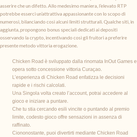
asserire che un difetto. Allo medesimo maniera, l’elevato RTP
potrebbe esserci un’attrattiva appassionante con lo scopo di
numerosi, bilanciando così alcuni limiti strutturali. Qualche siti, in
aggiunta, propongono bonus speciali dedicati ai depositi
osservando la crypto, incentivando così gli fruitori a preferire
presente metodo vittoria erogazione.
Chicken Road è sviluppato dalla rinomata InOut Games e
opera sotto concessione vittoria Curaçao.
L’esperienza di Chicken Road enfatizza le decisioni
rapide e i rischi calcolati.
Una Singola volta creato l’account, potrai accedere al
gioco e iniziare a puntare.
Che tu stia cercando esili vincite o puntando al premio
limite, codesto gioco offre sensazioni in assenza di
raffinato.
Ciononostante, puoi divertirti mediante Chicken Road