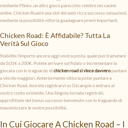
mediante Plinko, un altro gioco parecchio celebre nei casinò
online. Chicken Road è una slot del web ricca successo sensazioni,
mediante la possibilità vittoria guadagnare premi importanti.
Chicken Road: È Affidabile? Tutta La
Verità Sul Gioco
Stabilite l’importo ancora oggi vostra posta, quale può tramutare
da 0,01€ a 200€. Potete arrivare sul fidato o incrementare la
giocata con lo traguardo di
chicken road si vince davvero
puntare
a vincite maggiori. Anteriormente vittoria poter puntare a
Chicken Road, dovrete registrarvi su Oscarspin o entrare al
vostro conto esistente. Una Singola tornata registrati,
approfittate del bonus successo benvenuto con lo traguardo di
massimizzare le vostre possibilità.
In Cui Giocare A Chicken Road – I