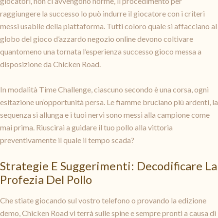
giocatori, non ci avvengono norme, il procedimento per
raggiungere la successo lo può indurre il giocatore con i criteri
messi usabile della piattaforma. Tutti coloro quale si affacciano al
globo del gioco d’azzardo negozio online devono coltivare
quantomeno una tornata l’esperienza successo gioco messa a
disposizione da Chicken Road.
In modalità Time Challenge, ciascuno secondo è una corsa, ogni
esitazione un’opportunità persa. Le fiamme bruciano più ardenti, la
sequenza si allunga e i tuoi nervi sono messi alla campione come
mai prima. Riuscirai a guidare il tuo pollo alla vittoria
preventivamente il quale il tempo scada?
Strategie E Suggerimenti: Decodificare La
Profezia Del Pollo
Che stiate giocando sul vostro telefono o provando la edizione
demo, Chicken Road vi terrà sulle spine e sempre pronti a causa di