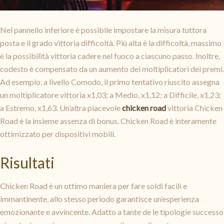
Nel pannello inferiore è possibile impostare la misura tuttora
posta e il grado vittoria difficoltà. Più alta è la difficoltà, massimo
è la possibilità vittoria cadere nel fuoco a ciascuno passo. Inoltre,
codesto è compensato da un aumento dei moltiplicatori dei premi.
Ad esempio, a livello Comodo, il primo tentativo riuscito assegna
un moltiplicatore vittoria x1,03; a Medio, x1,12; a Difficile, x1,23;
a Estremo, x1,63. Un’altra piacevole
chicken road
vittoria Chicken
Road è la insieme assenza di bonus. Chicken Road è interamente
ottimizzato per dispositivi mobili.
Risultati
Chicken Road è un ottimo maniera per fare soldi facili e
immantinente, allo stesso periodo garantisce un’esperienza
emozionante e avvincente. Adatto a tante de le tipologie successo