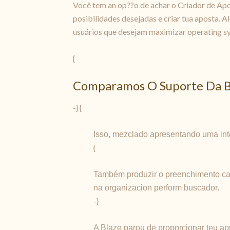
Você tem an op??o de achar o Criador de Apo
posibilidades desejadas e criar tua aposta. 
usuários que desejam maximizar operating s
{
Comparamos O Suporte Da B
-} {
Isso, mezclado apresentando uma inte
{
Também produzir o preenchimento carr
na organizacion perform buscador.
-}
A Blaze parou de proporcionar teu ap