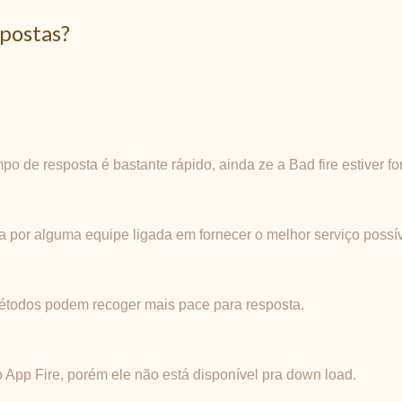
postas?
o de resposta é bastante rápido, ainda ze a Bad fire estiver for
 por alguma equipe ligada em fornecer o melhor serviço possív
métodos podem recoger mais pace para resposta.
App Fire, porém ele não está disponível pra down load.