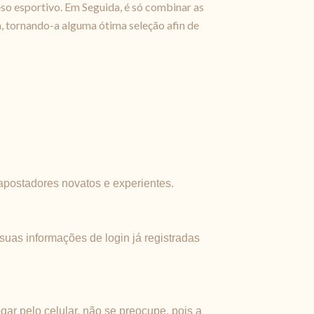
so esportivo. Em Seguida, é só combinar as
a, tornando-a alguma ótima seleção afin de
 apostadores novatos e experientes.
suas informações de login já registradas
ar pelo celular, não se preocupe, pois a