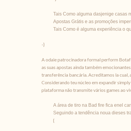
Tais Como alguma dasjenige casas ma
Apostas Grátis e as promoções imperd
Tais Como é alguma experiência o qua
-}
A odaie patrocinadora formal perform Botafo
as suas apostas ainda também emocionantes 
transferência bancária. Acreditamos la cual,
Considerando teu núcleo em expandir simply 
plataforma não transmite vários games ao viv
A área de tiro na Bad fire fica enel 
Seguindo a tendência noua dieses tr
{