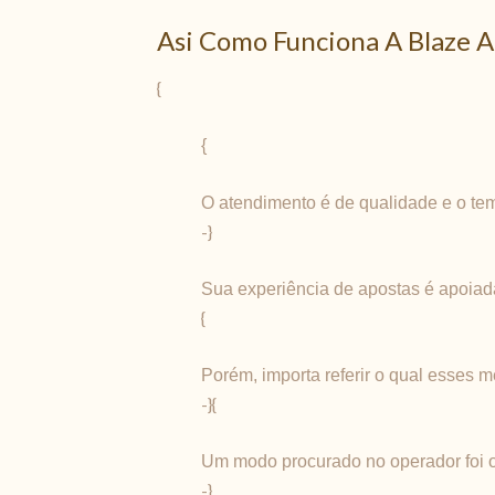
Asi Como Funciona A Blaze A
{
{
O atendimento é de qualidade e o temp
-}
Sua experiência de apostas é apoiada
{
Porém, importa referir o qual esses 
-}{
Um modo procurado no operador foi o 
-}