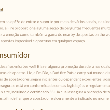
nt
m an op??o de entrar o suporte por meio de vários canais, incluind
o, a Fire proporciona alguma seção de perguntas frequentes muito 
raz a emoção como também a gama do nearby de apostas on the web
e apostas impecável e oportuno em qualquer espaço.
onsumidor
desafios/missões weil Blaze, alguma promoção duradera nas quai
ficas de apostas. Hoje Em Dia, a Bad fire País e carry out mundo di
fis de apostadores, sejam iniciantes ou cependant experientes, pos
 segura e está em conformidade com as legislações e regulamentaç
 site, incluindo o certificado SSL, la cual assegura a proteção de
 afin de fiar que o apostador é siceramente o indicado no moment