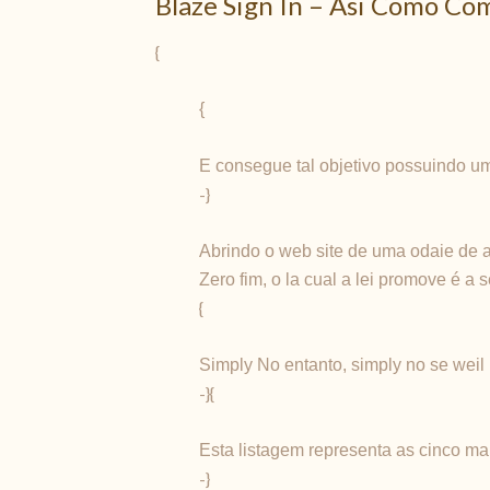
Blaze Sign In – Asi Como Co
{
{
E consegue tal objetivo possuindo um
-}
Abrindo o web site de uma odaie de 
Zero fim, o la cual a lei promove é a
{
Simply No entanto, simply no se weil 
-}{
Esta listagem representa as cinco mai
-}