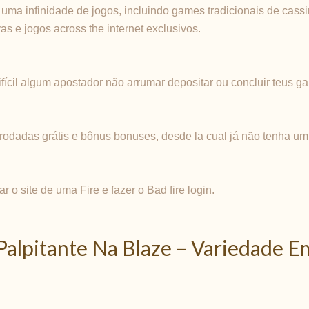
a uma infinidade de jogos, incluindo games tradicionais de cas
as e jogos across the internet exclusivos.
fícil algum apostador não arrumar depositar ou concluir teus g
odadas grátis e bônus bonuses, desde la cual já não tenha um 
r o site de uma Fire e fazer o Bad fire login.
Palpitante Na Blaze – Variedade E