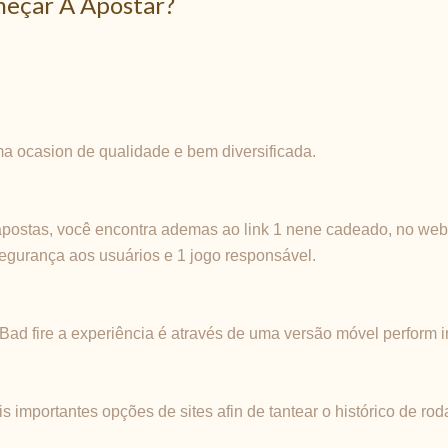
meçar A Apostar?
a ocasion de qualidade e bem diversificada.
apostas, você encontra ademas ao link 1 nene cadeado, no web
 segurança aos usuários e 1 jogo responsável.
Bad fire a experiência é através de uma versão móvel perform in
s importantes opções de sites afin de tantear o histórico de rod