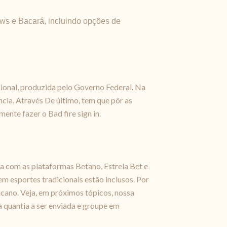
ws e Bacará, incluindo opções de
cional, produzida pelo Governo Federal. Na
ncia. Através De último, tem que pôr as
ente fazer o Bad fire sign in.
a com as plataformas Betano, Estrela Bet e
m esportes tradicionais estão inclusos. Por
icano. Veja, em próximos tópicos, nossa
 a quantia a ser enviada e groupe em