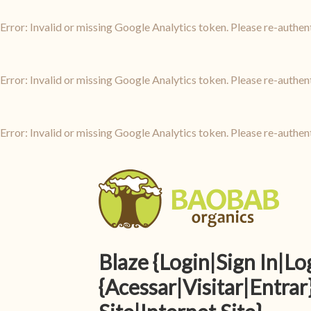
Error: Invalid or missing Google Analytics token. Please re-authen
Error: Invalid or missing Google Analytics token. Please re-authen
Error: Invalid or missing Google Analytics token. Please re-authen
Blaze {Login|Sign In|L
{Acessar|Visitar|Entra