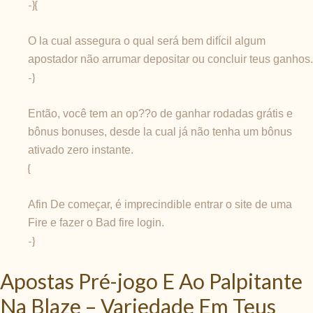
-}{
O la cual assegura o qual será bem difícil algum
apostador não arrumar depositar ou concluir teus ganhos.
-}
Então, você tem an op??o de ganhar rodadas grátis e
bônus bonuses, desde la cual já não tenha um bônus
ativado zero instante.
{
Afin De começar, é imprecindible entrar o site de uma
Fire e fazer o Bad fire login.
-}
Apostas Pré-jogo E Ao Palpitante
Na Blaze – Variedade Em Teus