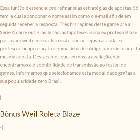
Essa fun??o é essencial pra refinar suas estratégias de apostas. Só
tem la cual abondonar o nome assim como o e-mail afin de em
seguida receber a resposta. Três hrs rapines deste game pra a
Série A carry out Brasileirão, as hipóteses numa ex profeso Blaze
passavam weil centena. Isto visto que ao registrar cada ex
profeso a incapere arata alguma linha de código para vincular esta
mesma aposta. Destacamos que, em nossa avaliação, não
encontramos a disponibilidade de transmissão ao festón de
games. Informamos que selecionamos esta modalidade gra?as a
sua popularidade zero Brasil.
{
Bônus Weil Roleta Blaze
-}