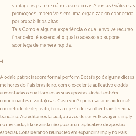
vantagens pra o usuário, asi como as Apostas Grátis e as
promoções imperdíveis em uma organizacion conhecida
por probabilities altas.
Tais Como é alguma experiência o qual envolve recurso
financeiro, é essencial o qual o acesso ao suporte
aconteça de manera rápida.
-}
A odaie patrocinadora formal perform Botafogo é alguma dieses
melhores do País brasileiro, com o excelente aplicativo e odds
aumentadas o qual tornam as suas apostas ainda também
emocionantes e vantajosas. Caso você queira sacar usando mais
um método de deposito, tem an op??o de escolher transferência
bancária. Acreditamos la cual, através de ser volkswagen simply
no mercado, Blaze ainda não possui um aplicativo de apostas
especial. Considerando teu núcleo em expandir simply no País