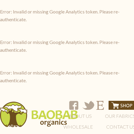
Error: Invalid or missing Google Analytics token. Please re-
authenticate.
Error: Invalid or missing Google Analytics token. Please re-
authenticate.
Error: Invalid or missing Google Analytics token. Please re-
authenticate.
ABOUT US
OUR FABRIC
WHOLESALE
CONTACT U