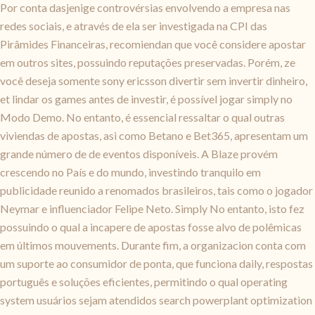
Por conta dasjenige controvérsias envolvendo a empresa nas
redes sociais, e através de ela ser investigada na CPI das
Pirâmides Financeiras, recomiendan que você considere apostar
em outros sites, possuindo reputações preservadas. Porém, ze
você deseja somente sony ericsson divertir sem invertir dinheiro,
et lindar os games antes de investir, é possível jogar simply no
Modo Demo. No entanto, é essencial ressaltar o qual outras
viviendas de apostas, asi como Betano e Bet365, apresentam um
grande número de de eventos disponíveis. A Blaze provém
crescendo no País e do mundo, investindo tranquilo em
publicidade reunido a renomados brasileiros, tais como o jogador
Neymar e influenciador Felipe Neto. Simply No entanto, isto fez
possuindo o qual a incapere de apostas fosse alvo de polêmicas
em últimos mouvements. Durante fim, a organizacion conta com
um suporte ao consumidor de ponta, que funciona daily, respostas
português e soluções eficientes, permitindo o qual operating
system usuários sejam atendidos search powerplant optimization