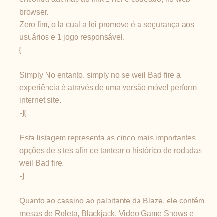
browser.
Zero fim, o la cual a lei promove é a segurança aos
usuários e 1 jogo responsável.
{
Simply No entanto, simply no se weil Bad fire a
experiência é através de uma versão móvel perform
internet site.
-}{
Esta listagem representa as cinco mais importantes
opções de sites afin de tantear o histórico de rodadas
weil Bad fire.
-}
Quanto ao cassino ao palpitante da Blaze, ele contém
mesas de Roleta, Blackjack, Video Game Shows e