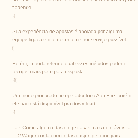
fladem?l.
-}
Sua experiência de apostas é apoiada por alguma
equipe ligada em fornecer o melhor serviço possível.
{
Porém, importa referir o qual esses métodos podem
recoger mais pace para resposta.
-}{
Um modo procurado no operador foi o App Fire, porém
ele não está disponível pra down load.
-}
Tais Como alguma dasjenige casas mais confiáveis, a
F12.Wager conta com certas dasjenige principais