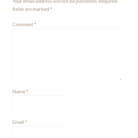
Your email address will not be published.
Required
fields are marked
*
Comment
*
Name
*
Email
*