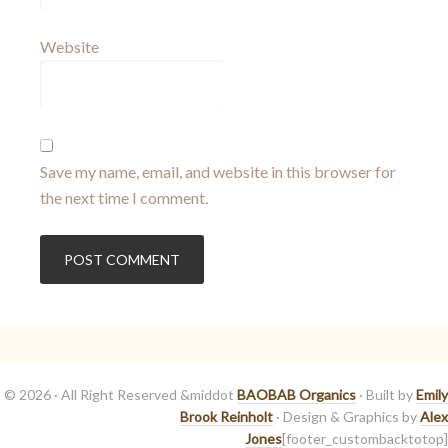
Website
Save my name, email, and website in this browser for
the next time I comment.
© 2026 · All Right Reserved &middot
BAOBAB Organics
· Built by
Emily
Brook Reinholt
· Design & Graphics by
Alex
Jones
[footer_custombacktotop]