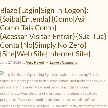
Blaze {Login|Sign In|Logon}:
{Saiba|Entenda} {Como|Asi
Como|Tais Como}
{Acessar|Visitar|Entrar} {Sua|Tua}
Conta {No|Simply No|Zero}
{Site|Web Site|Internet Site}
June 27, 2026
by
Vero Howell
Leave a Comment
Operating System usuários tem an op??o de
entrar o suporte por meio de vários canais, incluindo chat ao vivo
pra assistência imediata e mail para consultas também
detalhadas. Além disso, a Fire proporciona alguma seção de
perguntas frequentes muito estruturada em seu site afin de
soluções rápidas de autoajuda. O Bad fire Software traz a emoção