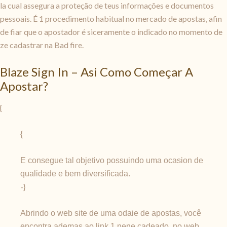
la cual assegura a proteção de teus informações e documentos
pessoais. É 1 procedimento habitual no mercado de apostas, afin
de fiar que o apostador é siceramente o indicado no momento de
ze cadastrar na Bad fire.
Blaze Sign In – Asi Como Começar A
Apostar?
{
{
E consegue tal objetivo possuindo uma ocasion de
qualidade e bem diversificada.
-}
Abrindo o web site de uma odaie de apostas, você
encontra ademas ao link 1 nene cadeado, no web