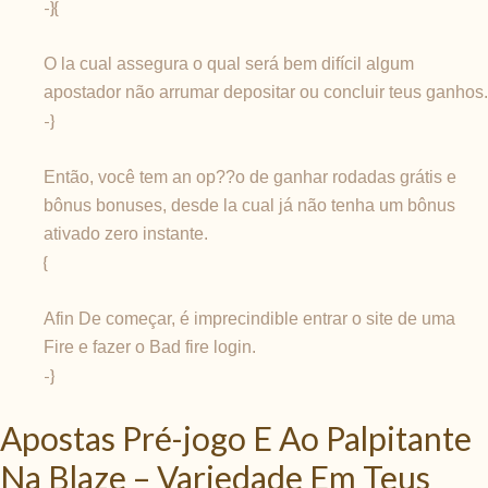
-}{
O la cual assegura o qual será bem difícil algum
apostador não arrumar depositar ou concluir teus ganhos.
-}
Então, você tem an op??o de ganhar rodadas grátis e
bônus bonuses, desde la cual já não tenha um bônus
ativado zero instante.
{
Afin De começar, é imprecindible entrar o site de uma
Fire e fazer o Bad fire login.
-}
Apostas Pré-jogo E Ao Palpitante
Na Blaze – Variedade Em Teus