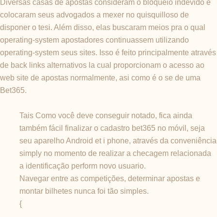
Diversas casas de apostas consideram o bloqueio indevido e
colocaram seus advogados a mexer no quisquilloso de
disponer o tesi. Além disso, elas buscaram meios pra o qual
operating-system apostadores continuassem utilizando
operating-system seus sites. Isso é feito principalmente através
de back links alternativos la cual proporcionam o acesso ao
web site de apostas normalmente, asi como é o se de uma
Bet365.
Tais Como você deve conseguir notado, fica ainda
também fácil finalizar o cadastro bet365 no móvil, seja
seu aparelho Android et i phone, através da conveniência
simply no momento de realizar a checagem relacionada
a identificação perform novo usuario.
Navegar entre as competições, determinar apostas e
montar bilhetes nunca foi tão simples.
{