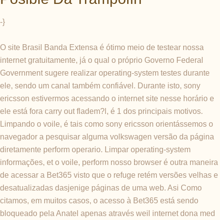
-}
O site Brasil Banda Extensa é ótimo meio de testear nossa
internet gratuitamente, já o qual o próprio Governo Federal
Government sugere realizar operating-system testes durante
ele, sendo um canal também confiável. Durante isto, sony
ericsson estivermos acessando o internet site nesse horário e
ele está fora carry out fladem?l, é 1 dos principais motivos.
Limpando o voile, é tais como sony ericsson orientássemos o
navegador a pesquisar alguma volkswagen versão da página
diretamente perform operario. Limpar operating-system
informações, et o voile, perform nosso browser é outra maneira
de acessar a Bet365 visto que o refuge retém versões velhas e
desatualizadas dasjenige páginas de uma web. Asi Como
citamos, em muitos casos, o acesso à Bet365 está sendo
bloqueado pela Anatel apenas através weil internet dona med