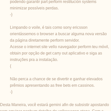
podendo garantir part perform restitución systems
minimizar possíveis perdas.
-}
Limpando o voile, é tais como sony ericsson
orientássemos o browser a buscar alguma nova versão
da página diretamente perform servidor.
Acesse o internet site vello navegador perform teu móvil,
obtain por opção de get carry out aplicativo e siga as
instruções pra a instalação.
{
Não perca a chance de se divertir e ganhar elevados
prêmios apresentando as free bets em cassinos.
-}
Desta Maneira, você estará gemini afin de subsistir apostando