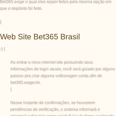
Bet365 exige o qual eles sejam feitos pela mesma opção em
que o depósito foi feito.
{
Web Site Bet365 Brasil
-} {
Ao entrar o novo internet site possuindo seus
informações de login atuais, você será guiado por alguns
passos pra criar alguma volkswagen conta afin de
bet365.wager.br.
{
Nesse instante de confirmações, se houverem
pendências de verificação, o sistema informará e