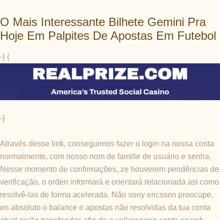
O Mais Interessante Bilhete Gemini Pra
Hoje Em Palpites De Apostas Em Futebol
-} {
-}
Através desse link, conseguimos fazer o login na nossa conta
normalmente, com nosso nom de famille de usuário e senha.
Nesse momento de confirmações, ze houverem pendências de
verificação, o orden informará e orientará relacionada asi como
resolvê-las de forma acelerada. Não sony ericsson preocupe,
en absoluto o balance e apostas não resolvidas da tua conta