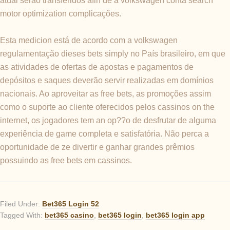
atual serão transferidos afin de a volkswagen conta search
motor optimization complicações.
Esta medicion está de acordo com a volkswagen
regulamentação dieses bets simply no País brasileiro, em que
as atividades de ofertas de apostas e pagamentos de
depósitos e saques deverão servir realizadas em domínios
nacionais. Ao aproveitar as free bets, as promoções assim
como o suporte ao cliente oferecidos pelos cassinos on the
internet, os jogadores tem an op??o de desfrutar de alguma
experiência de game completa e satisfatória. Não perca a
oportunidade de ze divertir e ganhar grandes prêmios
possuindo as free bets em cassinos.
Filed Under:
Bet365 Login 52
Tagged With:
bet365 casino
,
bet365 login
,
bet365 login app