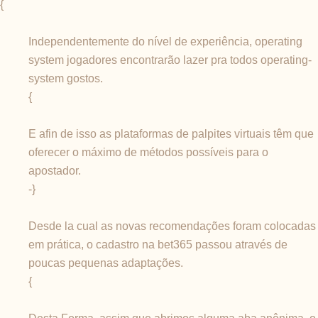
{
Independentemente do nível de experiência, operating
system jogadores encontrarão lazer pra todos operating-
system gostos.
{
E afin de isso as plataformas de palpites virtuais têm que
oferecer o máximo de métodos possíveis para o
apostador.
-}
Desde la cual as novas recomendações foram colocadas
em prática, o cadastro na bet365 passou através de
poucas pequenas adaptações.
{