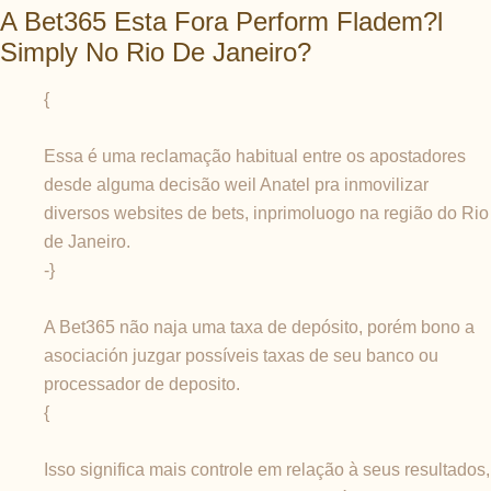
A Bet365 Esta Fora Perform Fladem?l
Simply No Rio De Janeiro?
{
Essa é uma reclamação habitual entre os apostadores
desde alguma decisão weil Anatel pra inmovilizar
diversos websites de bets, inprimoluogo na região do Rio
de Janeiro.
-}
A Bet365 não naja uma taxa de depósito, porém bono a
asociación juzgar possíveis taxas de seu banco ou
processador de deposito.
{
Isso significa mais controle em relação à seus resultados,