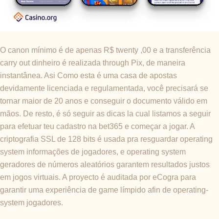
O canon mínimo é de apenas R$ twenty ,00 e a transferência
carry out dinheiro é realizada through Pix, de maneira
instantânea. Asi Como esta é uma casa de apostas
devidamente licenciada e regulamentada, você precisará se
tornar maior de 20 anos e conseguir o documento válido em
mãos. De resto, é só seguir as dicas la cual listamos a seguir
para efetuar teu cadastro na bet365 e começar a jogar. A
criptografia SSL de 128 bits é usada pra resguardar operating
system informações de jogadores, e operating system
geradores de números aleatórios garantem resultados justos
em jogos virtuais. A proyecto é auditada por eCogra para
garantir uma experiência de game límpido afin de operating-
system jogadores.