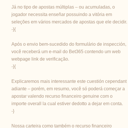
Já no tipo de apostas múltiplas – ou acumuladas, o
jogador necessita enseñar possuindo a vitória em
seleções em vários mercados de apostas que ele decidir.
-}{
Após o envio bem-sucedido do formulário de inspección,
você receberá um e-mail do Bet365 contendo um web
webpage link de verificação.
-}{
Explicaremos mais interessante este cuestión cependant
adiante – porém, em resumo, você só poderá começar a
apostar valendo recurso financeiro genuine com o
importe overall la cual estiver dedotto a dejar em conta.
-}
Nossa carteira como também o recurso financeiro