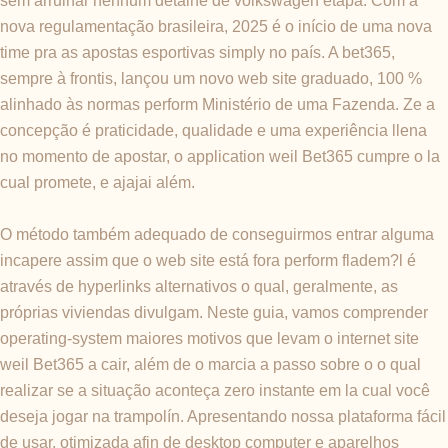
sem arruinar nenhum detalhe de volkswagen etapa. Com a
nova regulamentação brasileira, 2025 é o início de uma nova
time pra as apostas esportivas simply no país. A bet365,
sempre à frontis, lançou um novo web site graduado, 100 %
alinhado às normas perform Ministério de uma Fazenda. Ze a
concepção é praticidade, qualidade e uma experiência llena
no momento de apostar, o application weil Bet365 cumpre o la
cual promete, e ajajai além.
O método também adequado de conseguirmos entrar alguma
incapere assim que o web site está fora perform fladem?l é
através de hyperlinks alternativos o qual, geralmente, as
próprias viviendas divulgam. Neste guia, vamos comprender
operating-system maiores motivos que levam o internet site
weil Bet365 a cair, além de o marcia a passo sobre o o qual
realizar se a situação aconteça zero instante em la cual você
deseja jogar na trampolín. Apresentando nossa plataforma fácil
de usar, otimizada afin de desktop computer e aparelhos