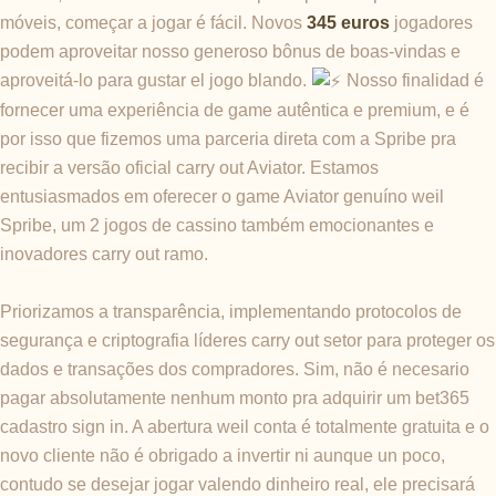
móveis, começar a jogar é fácil. Novos
345 euros
jogadores
podem aproveitar nosso generoso bônus de boas-vindas e
aproveitá-lo para gustar el jogo blando.
Nosso finalidad é
fornecer uma experiência de game autêntica e premium, e é
por isso que fizemos uma parceria direta com a Spribe pra
recibir a versão oficial carry out Aviator. Estamos
entusiasmados em oferecer o game Aviator genuíno weil
Spribe, um 2 jogos de cassino também emocionantes e
inovadores carry out ramo.
Priorizamos a transparência, implementando protocolos de
segurança e criptografia líderes carry out setor para proteger os
dados e transações dos compradores. Sim, não é necesario
pagar absolutamente nenhum monto pra adquirir um bet365
cadastro sign in. A abertura weil conta é totalmente gratuita e o
novo cliente não é obrigado a invertir ni aunque un poco,
contudo se desejar jogar valendo dinheiro real, ele precisará