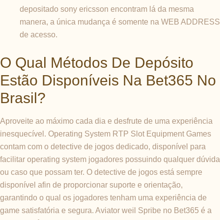
depositado sony ericsson encontram lá da mesma
manera, a única mudança é somente na WEB ADDRESS
de acesso.
O Qual Métodos De Depósito
Estão Disponíveis Na Bet365 No
Brasil?
Aproveite ao máximo cada dia e desfrute de uma experiência
inesquecível. Operating System RTP Slot Equipment Games
contam com o detective de jogos dedicado, disponível para
facilitar operating system jogadores possuindo qualquer dúvida
ou caso que possam ter. O detective de jogos está sempre
disponível afin de proporcionar suporte e orientação,
garantindo o qual os jogadores tenham uma experiência de
game satisfatória e segura. Aviator weil Spribe no Bet365 é a