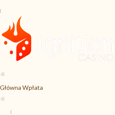
{
-} {
Główna Wpłata
-} {
{