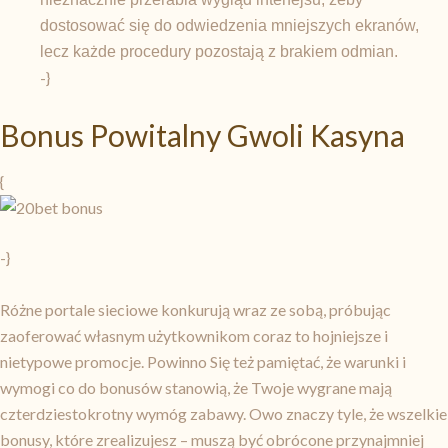
dostosować się do odwiedzenia mniejszych ekranów,
lecz każde procedury pozostają z brakiem odmian.
-}
Bonus Powitalny Gwoli Kasyna
{
-}
Różne portale sieciowe konkurują wraz ze sobą, próbując
zaoferować własnym użytkownikom coraz to hojniejsze i
nietypowe promocje. Powinno Się też pamiętać, że warunki i
wymogi co do bonusów stanowią, że Twoje wygrane mają
czterdziestokrotny wymóg zabawy. Owo znaczy tyle, że wszelkie
bonusy, które zrealizujesz – muszą być obrócone przynajmniej