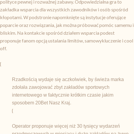
polityce pewnej i rozważnej zabawy. Odpowiedzialna gra to
zakładka wsparcia dla wszystkich zawodników i osób spośród
kłopotami. W podstronie napomknięte są instytucje oferujące
poparcie oraz rozwiązania, jak można próbować pomóc samemu i
bliskim. Na kontakcie spośród działem wsparcia podest
proponuje fanom opcją ustalania limitów, samowykluczenie i cool
off.
{
Rzadkością wydaje się aczkolwiek, by świeża marka
zdołała zawojować zbyt zakładów sportowych
internetowego w faktycznie krótkim czasie jakim
sposobem 20Bet Nasz Kraj.
{
Operator proponuje więcej niż 30 tysięcy wydarzeń
przedmeczowych w miesiącu i dużo zakładów na żywo