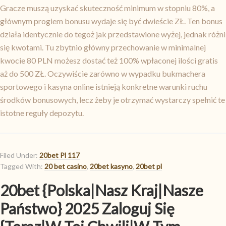
Gracze muszą uzyskać skuteczność minimum w stopniu 80%, a
głównym progiem bonusu wydaje się być dwieście ZŁ. Ten bonus
działa identycznie do tegoż jak przedstawione wyżej, jednak różni
się kwotami. Tu zbytnio główny przechowanie w minimalnej
kwocie 80 PLN możesz dostać też 100% wpłaconej ilości gratis
aż do 500 ZŁ. Oczywiście zarówno w wypadku bukmachera
sportowego i kasyna online istnieją konkretne warunki ruchu
środków bonusowych, lecz żeby je otrzymać wystarczy spełnić te
istotne reguły depozytu.
Filed Under:
20bet Pl 117
Tagged With:
20 bet casino
,
20bet kasyno
,
20bet pl
20bet {Polska|Nasz Kraj|Nasze
Państwo} 2025 Zaloguj Się