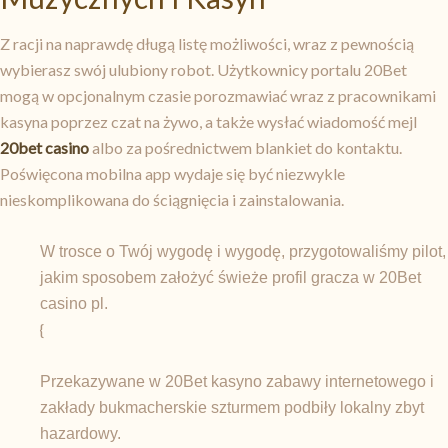
Z racji na naprawdę długą listę możliwości, wraz z pewnością
wybierasz swój ulubiony robot. Użytkownicy portalu 20Bet
mogą w opcjonalnym czasie porozmawiać wraz z pracownikami
kasyna poprzez czat na żywo, a także wysłać wiadomość mejl
20bet casino
albo za pośrednictwem blankiet do kontaktu.
Poświęcona mobilna app wydaje się być niezwykle
nieskomplikowana do ściągnięcia i zainstalowania.
W trosce o Twój wygodę i wygodę, przygotowaliśmy pilot,
jakim sposobem założyć świeże profil gracza w 20Bet
casino pl.
{
Przekazywane w 20Bet kasyno zabawy internetowego i
zakłady bukmacherskie szturmem podbiły lokalny zbyt
hazardowy.