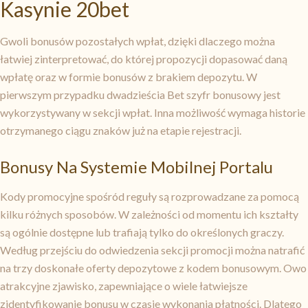
Kasynie 20bet
Gwoli bonusów pozostałych wpłat, dzięki dlaczego można
łatwiej zinterpretować, do której propozycji dopasować daną
wpłatę oraz w formie bonusów z brakiem depozytu. W
pierwszym przypadku dwadzieścia Bet szyfr bonusowy jest
wykorzystywany w sekcji wpłat. Inna możliwość wymaga historie
otrzymanego ciągu znaków już na etapie rejestracji.
Bonusy Na Systemie Mobilnej Portalu
Kody promocyjne spośród reguły są rozprowadzane za pomocą
kilku różnych sposobów. W zależności od momentu ich kształty
są ogólnie dostępne lub trafiają tylko do określonych graczy.
Według przejściu do odwiedzenia sekcji promocji można natrafić
na trzy doskonałe oferty depozytowe z kodem bonusowym. Owo
atrakcyjne zjawisko, zapewniające o wiele łatwiejsze
zidentyfikowanie bonusu w czasie wykonania płatności. Dlatego