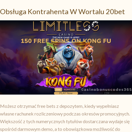
Obsługa Kontrahenta W Wortalu 20bet
Możesz otrzymać free bets z depozytem, kiedy wypełniasz
własne rachunek rozliczeniowy podczas okresów promocyjnych.
Większość z tych numerycznych tytułów dostarczana wydaje się
spośród darmowym demo, a to obowiązkowa możliwość do