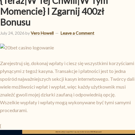
{Teraz|W Tej Chwili|W Tym
Momencie} I Zgarnij 400zł
Bonusu
July 24, 2026
by
Vero Howell
Leave a Comment
Zarejestruj się, dokonaj wpłaty i ciesz się wszystkimi korzyściami
płynącymi z tegoż kasyna. Transakcje i płatności jest to jedna
spośród najważniejszych sekcji kasyn internetowego. Twórcy dali
wiele możliwości wpłat i wypłat, więc każdy użytkownik musi
znaleźć gwoli mojej dziurki zaufaną i odpowiednią opcję.
Wszelkie wypłaty i wpłaty mogą wykonywane być tymi samymi
procedurami.
{