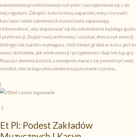
odwiedzenia przetestowania rozrywki i zaznajomienia się z do
niej regułami. Zdrapki, koła fortuny, naparstki, miny, rozrywki
karciane i wiele odmiennych konsol insta zapewniają
różnorodność, aby dopasować się do odwiedzenia każdego gustu
i preferencji. Znajdź swój umiłowany i uzyskać dreszczyk emocji,
którego tak bardzo wymagasz. Jeśli kiedyś grałeś w kości, jest to
wiesz dokładnie, jak wiele emocji i przyjemności daje ten typ gry.
Rzucasz dwiema kośćmi, a następnie starasz się powtórzyć swój
rezultat, nim ta kapryśna siódemka pozostanie rzucona.
{
-}
Et Pl: Podest Zakładów
Muzycznych I Kasyn