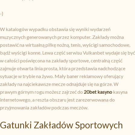
-}
W katalogów wypadku obstawia się wyniki wydarzeń
muzycznych generowanych przez komputer. Zakłady można
postawić na wirtualną piłkę nożną, tenis, wyścigi samochodowe,
bądź wyścigi konne. Lewa część serwisu Vulkanbet wydaje się być
w całości poświęcona na zakłady sportowe, centralną część
zajmuje otwarta linia prosta, która przedstawia nadchodzące
sytuacje w trybie na żywo. Mały baner reklamowy oferujący
zakłady na najciekawsze mecze odnajduje się na górze. W
prawym górnym rogu możesz zajrzeć do
20bet kasyno
kasyna
internetowego, a reszta obszaru jest zarezerwowana do
przyjmowania zakładów podczas meczów.
Gatunki Zakładów Sportowych