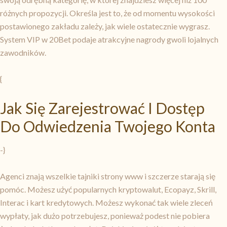
różnych propozycji. Określa jest to, że od momentu wysokości
postawionego zakładu zależy, jak wiele ostatecznie wygrasz.
System VIP w 20Bet podaje atrakcyjne nagrody gwoli lojalnych
zawodników.
{
Jak Się Zarejestrować I Dostęp
Do Odwiedzenia Twojego Konta
-}
Agenci znają wszelkie tajniki strony www i szczerze starają się
pomóc. Możesz użyć popularnych kryptowalut, Ecopayz, Skrill,
Interac i kart kredytowych. Możesz wykonać tak wiele zleceń
wypłaty, jak dużo potrzebujesz, ponieważ podest nie pobiera