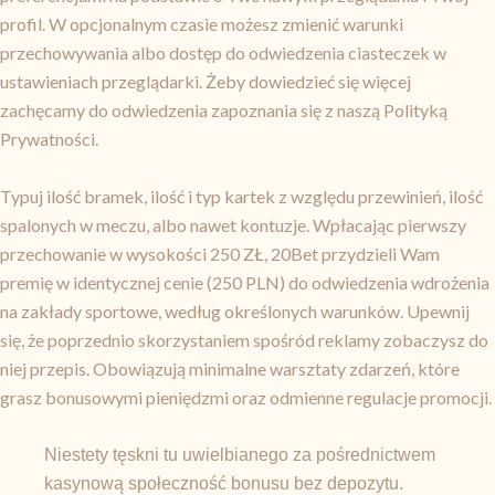
profil. W opcjonalnym czasie możesz zmienić warunki
przechowywania albo dostęp do odwiedzenia ciasteczek w
ustawieniach przeglądarki. Żeby dowiedzieć się więcej
zachęcamy do odwiedzenia zapoznania się z naszą Polityką
Prywatności.
Typuj ilość bramek, ilość i typ kartek z względu przewinień, ilość
spalonych w meczu, albo nawet kontuzje. Wpłacając pierwszy
przechowanie w wysokości 250 ZŁ, 20Bet przydzieli Wam
premię w identycznej cenie (250 PLN) do odwiedzenia wdrożenia
na zakłady sportowe, według określonych warunków. Upewnij
się, że poprzednio skorzystaniem spośród reklamy zobaczysz do
niej przepis. Obowiązują minimalne warsztaty zdarzeń, które
grasz bonusowymi pieniędzmi oraz odmienne regulacje promocji.
Niestety tęskni tu uwielbianego za pośrednictwem
kasynową społeczność bonusu bez depozytu.