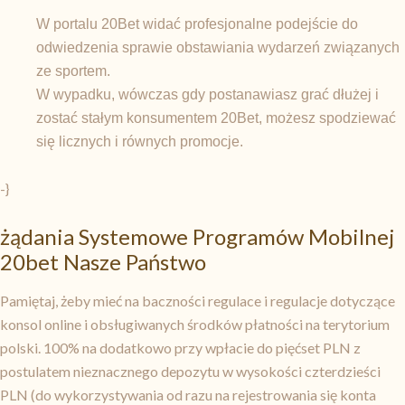
W portalu 20Bet widać profesjonalne podejście do
odwiedzenia sprawie obstawiania wydarzeń związanych
ze sportem.
W wypadku, wówczas gdy postanawiasz grać dłużej i
zostać stałym konsumentem 20Bet, możesz spodziewać
się licznych i równych promocje.
-}
żądania Systemowe Programów Mobilnej
20bet Nasze Państwo
Pamiętaj, żeby mieć na baczności regulace i regulacje dotyczące
konsol online i obsługiwanych środków płatności na terytorium
polski. 100% na dodatkowo przy wpłacie do pięćset PLN z
postulatem nieznacznego depozytu w wysokości czterdzieści
PLN (do wykorzystywania od razu na rejestrowania się konta