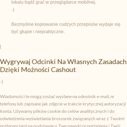
lokalu bądź grać w przeglądarce mobilnej.
-}
Bezmyślne kopiowanie cudzych przepisów wydaje się
być głupie i niepraktyczne.
{
Wygrywaj Odcinki Na Własnych Zasadach
Dzięki Możności Cashout
-}
Wiadomości te mogą zostać wysłane na odnośnik e-mail, nr
telefonu lub zapisane jak zdjęcie w trakcie krytycznej autoryzacji
konta. Używamy plików cookie do celów analitycznych i do
odwiedzenia wyświetlania broszurek związanych wraz z Twoimi
preferencjami na podstawie o Twe nawyki przeglądania i Twój