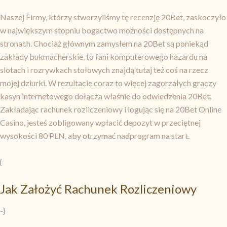
Naszej Firmy, którzy stworzyliśmy tę recenzję 20Bet, zaskoczyło
w największym stopniu bogactwo możności dostępnych na
stronach. Chociaż głównym zamysłem na 20Bet są poniekąd
zakłady bukmacherskie, to fani komputerowego hazardu na
slotach i rozrywkach stołowych znajdą tutaj też coś na rzecz
mojej dziurki. W rezultacie coraz to więcej zagorzałych graczy
kasyn internetowego dołącza właśnie do odwiedzenia 20Bet.
Zakładając rachunek rozliczeniowy i logując się na 20Bet Online
Casino, jesteś zobligowany wpłacić depozyt w przeciętnej
wysokości 80 PLN, aby otrzymać nadprogram na start.
{
Jak Założyć Rachunek Rozliczeniowy
-}