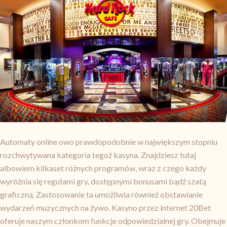
Automaty online owo prawdopodobnie w największym stopniu
rozchwytywana kategoria tegoż kasyna. Znajdziesz tutaj
albowiem kilkaset różnych programów, wraz z czego każdy
wyróżnia się regułami gry, dostępnymi bonusami bądź szatą
graficzną. Zastosowanie ta umożliwia również obstawianie
wydarzeń muzycznych na żywo. Kasyno przez internet 20Bet
oferuje naszym członkom funkcje odpowiedzialnej gry. Obejmuje