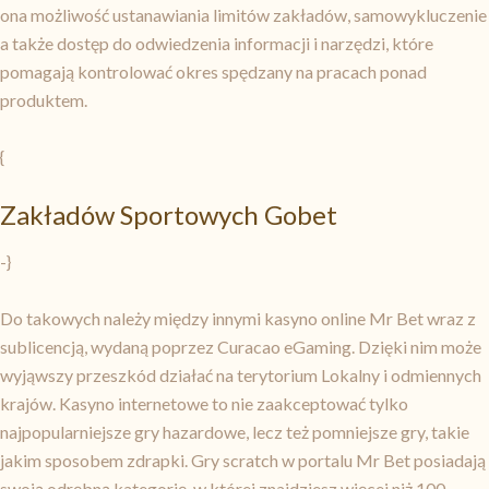
ona możliwość ustanawiania limitów zakładów, samowykluczenie
a także dostęp do odwiedzenia informacji i narzędzi, które
pomagają kontrolować okres spędzany na pracach ponad
produktem.
{
Zakładów Sportowych Gobet
-}
Do takowych należy między innymi kasyno online Mr Bet wraz z
sublicencją, wydaną poprzez Curacao eGaming. Dzięki nim może
wyjąwszy przeszkód działać na terytorium Lokalny i odmiennych
krajów. Kasyno internetowe to nie zaakceptować tylko
najpopularniejsze gry hazardowe, lecz też pomniejsze gry, takie
jakim sposobem zdrapki. Gry scratch w portalu Mr Bet posiadają
swoją odrębną kategorię, w której znajdziesz więcej niż 100