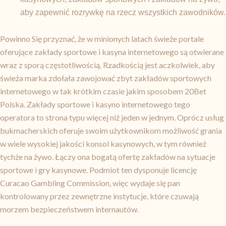
aby zapewnić rozrywkę na rzecz wszystkich zawodników.
Powinno Się przyznać, że w minionych latach świeże portale
oferujące zakłady sportowe i kasyna internetowego są otwierane
wraz z sporą częstotliwością. Rzadkością jest aczkolwiek, aby
świeża marka zdołała zawojować zbyt zakładów sportowych
internetowego w tak krótkim czasie jakim sposobem 20Bet
Polska. Zakłady sportowe i kasyno internetowego tego
operatora to strona typu więcej niż jeden w jednym. Oprócz usług
bukmacherskich oferuje swoim użytkownikom możliwość grania
w wiele wysokiej jakości konsol kasynowych, w tym również
tychże na żywo. Łączy ona bogatą ofertę zakładów na sytuacje
sportowe i gry kasynowe. Podmiot ten dysponuje licencję
Curacao Gambling Commission, więc wydaje się pan
kontrolowany przez zewnętrzne instytucje, które czuwają
morzem bezpieczeństwem internautów.