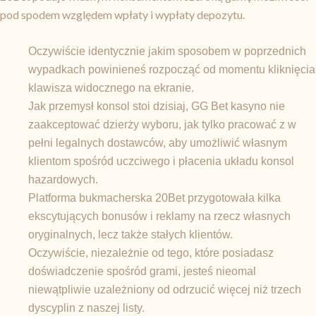
pod spodem względem wpłaty i wypłaty depozytu.
Oczywiście identycznie jakim sposobem w poprzednich
wypadkach powinieneś rozpocząć od momentu kliknięcia
klawisza widocznego na ekranie.
Jak przemysł konsol stoi dzisiaj, GG Bet kasyno nie
zaakceptować dzierży wyboru, jak tylko pracować z w
pełni legalnych dostawców, aby umożliwić własnym
klientom spośród uczciwego i płacenia układu konsol
hazardowych.
Platforma bukmacherska 20Bet przygotowała kilka
ekscytujących bonusów i reklamy na rzecz własnych
oryginalnych, lecz także stałych klientów.
Oczywiście, niezależnie od tego, które posiadasz
doświadczenie spośród grami, jesteś nieomal
niewątpliwie uzależniony od odrzucić więcej niż trzech
dyscyplin z naszej listy.