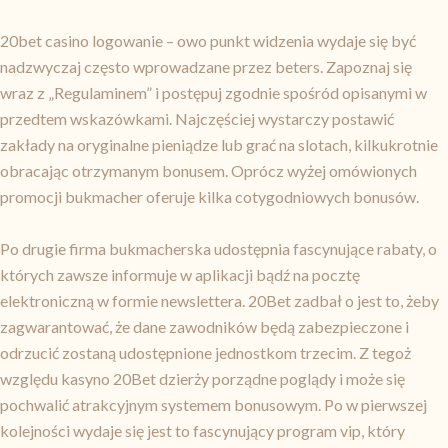
20bet casino logowanie – owo punkt widzenia wydaje się być
nadzwyczaj często wprowadzane przez beters. Zapoznaj się
wraz z „Regulaminem” i postępuj zgodnie spośród opisanymi w
przedtem wskazówkami. Najczęściej wystarczy postawić
zakłady na oryginalne pieniądze lub grać na slotach, kilkukrotnie
obracając otrzymanym bonusem. Oprócz wyżej omówionych
promocji bukmacher oferuje kilka cotygodniowych bonusów.
Po drugie firma bukmacherska udostępnia fascynujące rabaty, o
których zawsze informuje w aplikacji bądź na pocztę
elektroniczną w formie newslettera. 20Bet zadbał o jest to, żeby
zagwarantować, że dane zawodników będą zabezpieczone i
odrzucić zostaną udostępnione jednostkom trzecim. Z tegoż
względu kasyno 20Bet dzierży porządne poglądy i może się
pochwalić atrakcyjnym systemem bonusowym. Po w pierwszej
kolejności wydaje się jest to fascynujący program vip, który