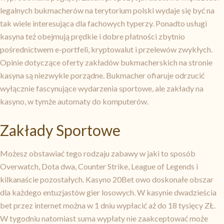
legalnych bukmacherów na terytorium polski wydaje się być na
tak wiele interesująca dla fachowych typerzy. Ponadto usługi
kasyna też obejmują prędkie i dobre płatności zbytnio
pośrednictwem e-portfeli, kryptowalut i przelewów zwykłych.
Opinie dotyczące oferty zakładów bukmacherskich na stronie
kasyna są niezwykle porządne. Bukmacher ofiaruje odrzucić
wyłącznie fascynujące wydarzenia sportowe, ale zakłady na
kasyno, w tymże automaty do komputerów.
Zakłady Sportowe
Możesz obstawiać tego rodzaju zabawy w jaki to sposób
Overwatch, Dota dwa, Counter Strike, League of Legends i
kilkanaście pozostałych. Kasyno 20Bet owo doskonałe obszar
dla każdego entuzjastów gier losowych. W kasynie dwadzieścia
bet przez internet można w 1 dniu wypłacić aż do 18 tysięcy ZŁ.
W tygodniu natomiast suma wypłaty nie zaakceptować może