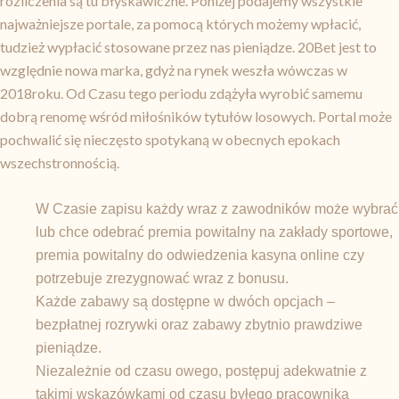
rozliczenia są tu błyskawiczne. Poniżej podajemy wszystkie
najważniejsze portale, za pomocą których możemy wpłacić,
tudzież wypłacić stosowane przez nas pieniądze. 20Bet jest to
względnie nowa marka, gdyż na rynek weszła wówczas w
2018roku. Od Czasu tego periodu zdążyła wyrobić samemu
dobrą renomę wśród miłośników tytułów losowych. Portal może
pochwalić się nieczęsto spotykaną w obecnych epokach
wszechstronnością.
W Czasie zapisu każdy wraz z zawodników może wybrać
lub chce odebrać premia powitalny na zakłady sportowe,
premia powitalny do odwiedzenia kasyna online czy
potrzebuje zrezygnować wraz z bonusu.
Każde zabawy są dostępne w dwóch opcjach –
bezpłatnej rozrywki oraz zabawy zbytnio prawdziwe
pieniądze.
Niezależnie od czasu owego, postępuj adekwatnie z
takimi wskazówkami od czasu byłego pracownika