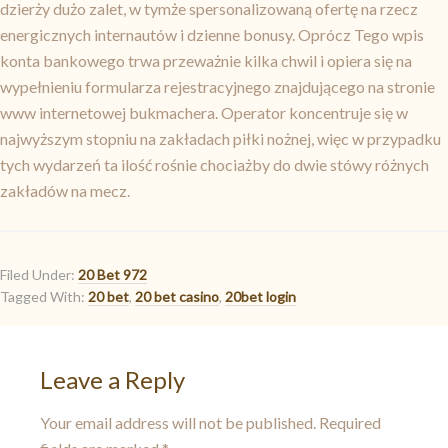
dzierży dużo zalet, w tymże spersonalizowaną ofertę na rzecz
energicznych internautów i dzienne bonusy. Oprócz Tego wpis
konta bankowego trwa przeważnie kilka chwil i opiera się na
wypełnieniu formularza rejestracyjnego znajdującego na stronie
www internetowej bukmachera. Operator koncentruje się w
najwyższym stopniu na zakładach piłki nożnej, więc w przypadku
tych wydarzeń ta ilość rośnie chociażby do dwie stówy różnych
zakładów na mecz.
Filed Under:
20 Bet 972
Tagged With:
20 bet
,
20 bet casino
,
20bet login
Leave a Reply
Your email address will not be published.
Required