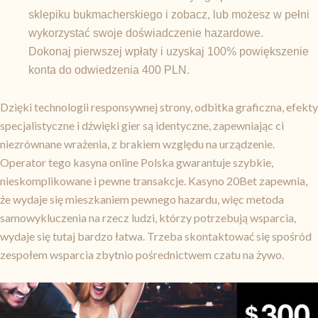
sklepiku bukmacherskiego i zobacz, lub możesz w pełni
wykorzystać swoje doświadczenie hazardowe.
Dokonaj pierwszej wpłaty i uzyskaj 100% powiększenie
konta do odwiedzenia 400 PLN.
Dzięki technologii responsywnej strony, odbitka graficzna, efekty
specjalistyczne i dźwięki gier są identyczne, zapewniając ci
niezrównane wrażenia, z brakiem względu na urządzenie.
Operator tego kasyna online Polska gwarantuje szybkie,
nieskomplikowane i pewne transakcje. Kasyno 20Bet zapewnia,
że wydaje się mieszkaniem pewnego hazardu, więc metoda
samowykluczenia na rzecz ludzi, którzy potrzebują wsparcia,
wydaje się tutaj bardzo łatwa. Trzeba skontaktować się spośród
zespołem wsparcia zbytnio pośrednictwem czatu na żywo.