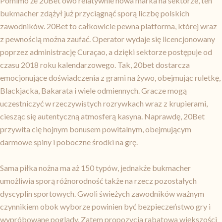
Pomimo że 20Bet owo relatywnie nowa marka na sektorze, ten
bukmacher zdążył już przyciągnąć sporą liczbę polskich
zawodników. 20Bet to całkowicie pewna platforma, której wraz
z pewnością można zaufać. Operator wydaje się licencjonowany
poprzez administrację Curaçao, a dzięki sektorze postępuje od
czasu 2018 roku kalendarzowego. Tak, 20bet dostarcza
emocjonujące doświadczenia z grami na żywo, obejmując ruletkę,
Blackjacka, Bakarata i wiele odmiennych. Gracze mogą
uczestniczyć w rzeczywistych rozrywkach wraz z krupierami,
ciesząc się autentyczną atmosferą kasyna. Naprawdę, 20Bet
przywita cię hojnym bonusem powitalnym, obejmującym
darmowe spiny i poboczne środki na grę.
Sama piłka nożna ma aż 150 typów, jednakże bukmacher
umożliwia sporą różnorodność także na rzecz pozostałych
dyscyplin sportowych. Gwoli świeżych zawodników ważnym
czynnikiem obok wyborze powinien być bezpieczeństwo gry i
wypróbowane poglądy. Zatem propozycja rabatowa większości