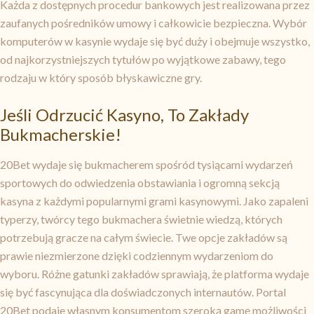
Każda z dostępnych procedur bankowych jest realizowana przez
zaufanych pośredników umowy i całkowicie bezpieczna. Wybór
komputerów w kasynie wydaje się być duży i obejmuje wszystko,
od najkorzystniejszych tytułów po wyjątkowe zabawy, tego
rodzaju w który sposób błyskawiczne gry.
Jeśli Odrzucić Kasyno, To Zakłady
Bukmacherskie!
20Bet wydaje się bukmacherem spośród tysiącami wydarzeń
sportowych do odwiedzenia obstawiania i ogromną sekcją
kasyna z każdymi popularnymi grami kasynowymi. Jako zapaleni
typerzy, twórcy tego bukmachera świetnie wiedzą, których
potrzebują gracze na całym świecie. Twe opcje zakładów są
prawie niezmierzone dzięki codziennym wydarzeniom do
wyboru. Różne gatunki zakładów sprawiają, że platforma wydaje
się być fascynująca dla doświadczonych internautów. Portal
20Bet podaje własnym konsumentom szeroką gamę możliwości