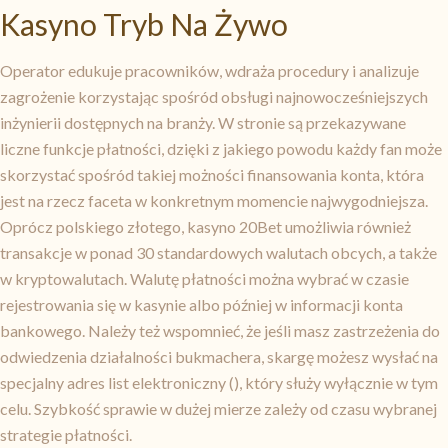
Kasyno Tryb Na Żywo
Operator edukuje pracowników, wdraża procedury i analizuje
zagrożenie korzystając spośród obsługi najnowocześniejszych
inżynierii dostępnych na branży. W stronie są przekazywane
liczne funkcje płatności, dzięki z jakiego powodu każdy fan może
skorzystać spośród takiej możności finansowania konta, która
jest na rzecz faceta w konkretnym momencie najwygodniejsza.
Oprócz polskiego złotego, kasyno 20Bet umożliwia również
transakcje w ponad 30 standardowych walutach obcych, a także
w kryptowalutach. Walutę płatności można wybrać w czasie
rejestrowania się w kasynie albo później w informacji konta
bankowego. Należy też wspomnieć, że jeśli masz zastrzeżenia do
odwiedzenia działalności bukmachera, skargę możesz wysłać na
specjalny adres list elektroniczny (), który służy wyłącznie w tym
celu. Szybkość sprawie w dużej mierze zależy od czasu wybranej
strategie płatności.