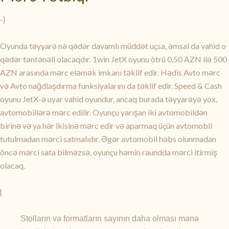
-}
Oyunda təyyarə nə qədər davamlı müddət uçsa, əmsal da vahid o
qədər təntənəli olacaqdır. 1win JetX oyunu ötrü 0,50 AZN ilə 500
AZN arasında mərc eləmək imkanı təklif edir. Hədis Avto mərc
və Avto nağdlaşdırma funksiyalarını da təklif edir. Speed & Cash
oyunu JetX-ə uyar vahid oyundur, ancaq burada təyyarəyə yox,
avtomobillərə mərc edilir. Oyunçu yarışan iki avtomobildən
birinə və ya hər ikisinə mərc edir və aparmaq üçün avtomobil
tutulmadan mərci satmalıdır. Əgər avtomobil həbs olunmadan
öncə mərci sata bilməzsə, oyunçu həmin raundda mərci itirmiş
olacaq.
{
Stolların və formatların sayının daha olması mənə