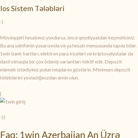
Ios Sistem Tələbləri
-}
Müvəqqəti hesabınız yoxdursa, öncə qeydiyyatdan keçməlisiniz.
Bu ana səhifənin yuxarısında və ya hesab menyusunda tapıla bilər.
1win bank kartları, elektron para kisələri və kriptovalyutalar da
daxil olmaqla bir çox ödəniş variantları təklif edir. Depozit
eləmək istədiyiniz pulun miqdarını göstərin. Minimum depozit
tələblərini yoxladığınızdan əmin olun.
{
-} {
Faq: 1win Azerbaijan An Üzrə