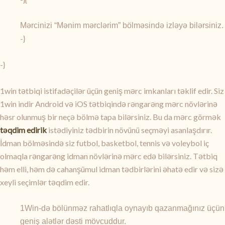
Mərcinizi “Mənim mərclərim” bölməsində izləyə bilərsiniz.
-}
-}
1win tətbiqi istifadəçilər üçün geniş mərc imkanları təklif edir. Siz
1win indir Android və iOS tətbiqində rəngarəng mərc növlərinə
həsr olunmuş bir neçə bölmə tapa bilərsiniz. Bu da mərc görmək
təqdim edirik
istədiyiniz tədbirin növünü seçməyi asanlaşdırır.
İdman bölməsində siz futbol, ​​basketbol, ​​tennis və voleybol iç
olmaqla rəngarəng idman növlərinə mərc edə bilərsiniz. Tətbiq
həm elli, həm də cahanşümul idman tədbirlərini əhatə edir və sizə
xeyli seçimlər təqdim edir.
1Win-də bölünməz rahatlıqla oynayıb qazanmağınız üçün
geniş alətlər dəsti mövcuddur.