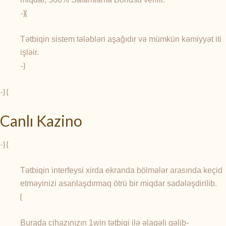
-}{
Tətbiqin sistem tələbləri aşağıdır və mümkün kəmiyyət iti
işləir.
-}
-} {
Canlı Kazino
-} {
Tətbiqin interfeysi xirda ekranda bölmələr arasında keçid
etməyinizi asanlaşdırmaq ötrü bir miqdar sadələşdirilib.
{
Burada cihazınızın 1win tətbiqi ilə əlaqəli gəlib-