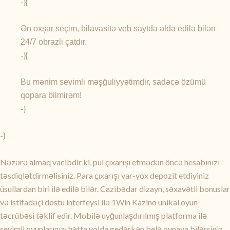
-}{
Ən oxşar seçim, bilavasitə veb saytda əldə edilə bilən
24/7 obrazli çatdır.
-}{
Bu mənim sevimli məşğuliyyətimdir, sadəcə özümü
qopara bilmirəm!
-}
-}
Nəzərə almaq vacibdir ki, pul çıxarışı etmədən öncə hesabınızı
təsdiqlətdirməlisiniz. Para çıxarışı var-yox depozit etdiyiniz
üsullardan biri ilə edilə bilər. Cazibədar dizayn, səxavətli bonuslar
və istifadəçi dostu interfeysi ilə 1Win Kazino unikal oyun
təcrübəsi təklif edir. Mobilə uyğunlaşdırılmış platforma ilə
sevimli oyunlarınızı hətta yolda gedərkən belə oynaya bilərsiniz.