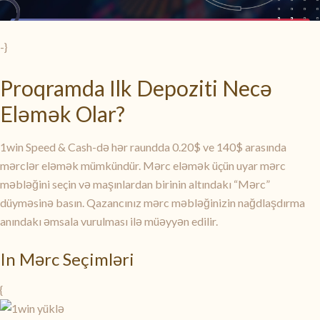
-}
Proqramda Ilk Depoziti Necə
Eləmək Olar?
1win Speed & Cash-də hər raundda 0.20$ ve 140$ arasında
mərclər eləmək mümkündür. Mərc eləmək üçün uyar mərc
məbləğini seçin və maşınlardan birinin altındakı “Mərc”
düyməsinə basın. Qazancınız mərc məbləğinizin nağdlaşdırma
anındakı əmsala vurulması ilə müəyyən edilir.
In Mərc Seçimləri
{