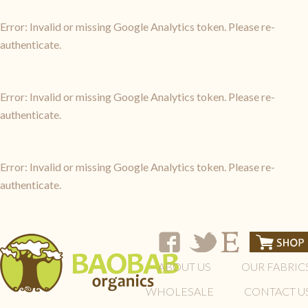
Error: Invalid or missing Google Analytics token. Please re-
authenticate.
Error: Invalid or missing Google Analytics token. Please re-
authenticate.
Error: Invalid or missing Google Analytics token. Please re-
authenticate.
ABOUT US
OUR FABRIC
WHOLESALE
CONTACT U