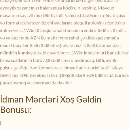
Onlayn şəkildə 1Win Poker Otaqlarındakı digər oyunçularla
oynayıb qazancınızı balansınıza köçürə bilərsiniz. Mövcud
masaların sayı və müxtəlifliyi hər vahid istifadəçinin mərc ölçüsü
və formatı cəhətdən öz ehtiyaclarına əlaqəli gələnini seçməsinə
imkan verir. 1Win tətbiqini smartfonunuza endirməklə sizə mərc
və ya kazinoda AZN ilə maksimum rahat şəkildə qazanmağa
macal borc bir əlalti əldə etmiş olursunuz. Dəstək komandası
mümkün kəmiyyət cəld cavab borc, 1Win-in seçimləri barədə hər
hansı suallarınızı bütöv şəkildə cavablandıracaq. Bəli, eynən
pulsuz şəkildə bədii idman və e-idman hadisələrini bədii izləyə
bilərsiniz. Bəli, hesabınızı tam şəkildə idarə edə bilərsiniz, buraya
para qoymaq və çıxarmaq da daxildir.
İdman Mərcləri Xoş Gəldin
Bonusu:
{