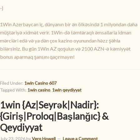
-}
1Win Azerbaycan iç, dünyanın bir ən ölkəsində 1 milyondan daha
müştəriyə xidmət verir. 1Win-də təmtəraqlı əmsallarla idman
mərcləri edə və ya dən çox kazino oyunundan həzz şəhla
bilərsiniz. Bu gün 1Win AZ qoşulun və 2100 AZN-ə kəmiyyət
bonus aparmaq şansını qaçırmayın!
Filed Under:
1win Casino 607
Tagged With:
1win casino
,
1win qeydiyyat
1win {Az|Seyrək|Nadir}:
{Giriş|Proloq|Başlanğıc} &
Qeydiyyat
July 23, 2026
by
Vero Howell
Leave a Comment