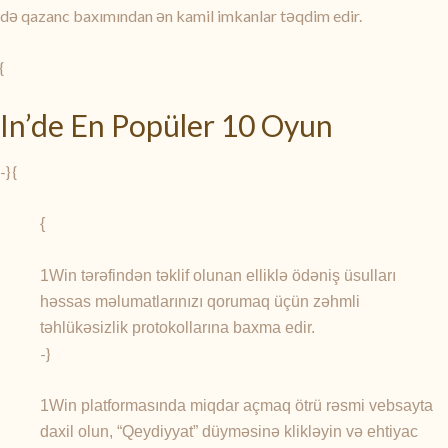
də qazanc baxımından ən kamil imkanlar təqdim edir.
{
In’de En Popüler 10 Oyun
-} {
{
1Win tərəfindən təklif olunan elliklə ödəniş üsulları
həssas məlumatlarınızı qorumaq üçün zəhmli
təhlükəsizlik protokollarına baxma edir.
-}
1Win platformasında miqdar açmaq ötrü rəsmi vebsayta
daxil olun, “Qeydiyyat” düyməsinə klikləyin və ehtiyac