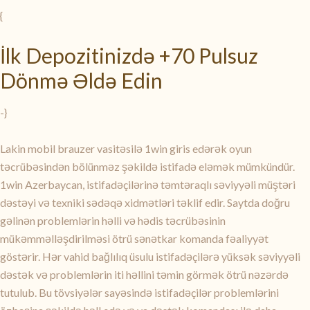
{
İlk Depozitinizdə +70 Pulsuz
Dönmə Əldə Edin
-}
Lakin mobil brauzer vasitəsilə 1win giris edərək oyun
təcrübəsindən bölünməz şəkildə istifadə eləmək mümkündür.
1win Azerbaycan, istifadəçilərinə təmtəraqlı səviyyəli müştəri
dəstəyi və texniki sədəqə xidmətləri təklif edir. Saytda doğru
gəlinən problemlərin həlli və hədis təcrübəsinin
mükəmməlləşdirilməsi ötrü sənətkar komanda fəaliyyət
göstərir. Hər vahid bağlılıq üsulu istifadəçilərə yüksək səviyyəli
dəstək və problemlərin iti həllini təmin görmək ötrü nəzərdə
tutulub. Bu tövsiyələr sayəsində istifadəçilər problemlərini