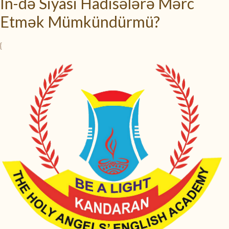
In-də Siyasi Hadisələrə Mərc
Etmək Mümkündürmü?
{