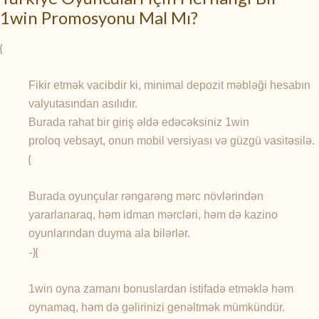
1win Promosyonu Mal Mı?
{
Fikir etmək vacibdir ki, minimal depozit məbləği hesabın
valyutasından asılıdır.
Burada rahat bir giriş əldə edəcəksiniz 1win
proloq vebsayt, onun mobil versiyası və güzgü vasitəsilə.
{
Burada oyunçular rəngarəng mərc növlərindən
yararlanaraq, həm idman mərcləri, həm də kazino
oyunlarından duyma ala bilərlər.
-}{
1win oyna zamanı bonuslardan istifadə etməklə həm
oynamaq, həm də gəlirinizi genəltmək mümkündür.