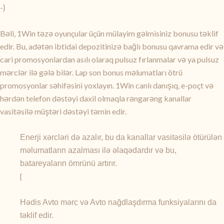
-}
Bəli, 1Win təzə oyunçular üçün mülayim gəlmisiniz bonusu təklif
edir. Bu, adətən ibtidai depozitinizə bağlı bonusu qavrama edir və
cari promosyonlardan asılı olaraq pulsuz fırlanmalar və ya pulsuz
mərclər ilə gələ bilər. Lap son bonus məlumatları ötrü
promosyonlar səhifəsini yoxlayın. 1Win canlı danışıq, e-poçt və
hərdən telefon dəstəyi daxil olmaqla rəngarəng kanallar
vasitəsilə müştəri dəstəyi təmin edir.
Enerji xərcləri də azalır, bu da kanallar vasitəsilə ötürülən
məlumatların azalması ilə əlaqədardır və bu,
batareyaların ömrünü artırır.
{
Hədis Avto mərc və Avto nağdlaşdırma funksiyalarını da
təklif edir.