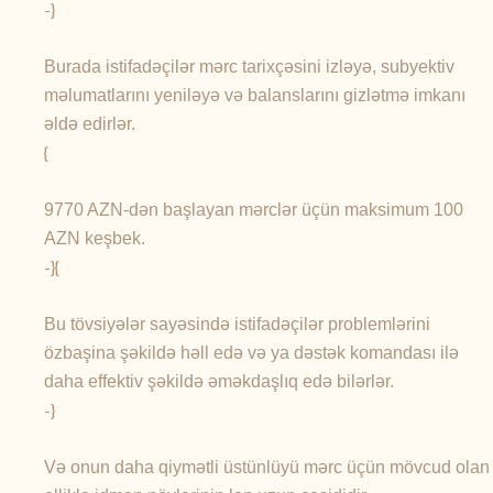
-}
Burada istifadəçilər mərc tarixçəsini izləyə, subyektiv
məlumatlarını yeniləyə və balanslarını gizlətmə imkanı
əldə edirlər.
{
9770 AZN-dən başlayan mərclər üçün maksimum 100
AZN keşbek.
-}{
Bu tövsiyələr sayəsində istifadəçilər problemlərini
özbaşina şəkildə həll edə və ya dəstək komandası ilə
daha effektiv şəkildə əməkdaşlıq edə bilərlər.
-}
Və onun daha qiymətli üstünlüyü mərc üçün mövcud olan