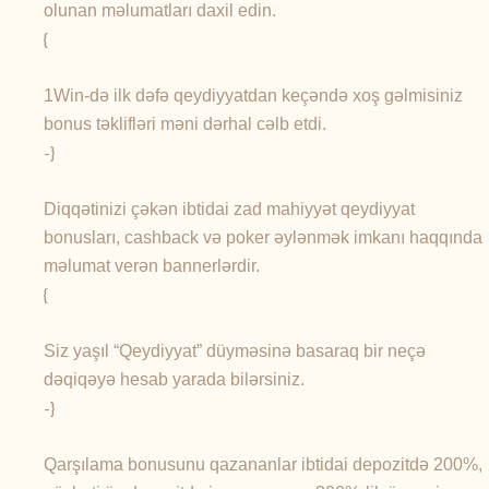
olunan məlumatları daxil edin.
{
1Win-də ilk dəfə qeydiyyatdan keçəndə xoş gəlmisiniz
bonus təklifləri məni dərhal cəlb etdi.
-}
Diqqətinizi çəkən ibtidai zad mahiyyət qeydiyyat
bonusları, cashback və poker əylənmək imkanı haqqında
məlumat verən bannerlərdir.
{
Siz yaşıl “Qeydiyyat” düyməsinə basaraq bir neçə
dəqiqəyə hesab yarada bilərsiniz.
-}
Qarşılama bonusunu qazananlar ibtidai depozitdə 200%,