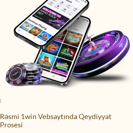
{
Rəsmi 1win Vebsaytında Qeydiyyat
Prosesi