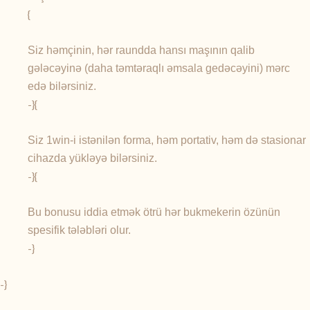
{
Siz həmçinin, hər raundda hansı maşının qalib
gələcəyinə (daha təmtəraqlı əmsala gedəcəyini) mərc
edə bilərsiniz.
-}{
Siz 1win-i istənilən forma, həm portativ, həm də stasionar
cihazda yükləyə bilərsiniz.
-}{
Bu bonusu iddia etmək ötrü hər bukmekerin özünün
spesifik tələbləri olur.
-}
-}