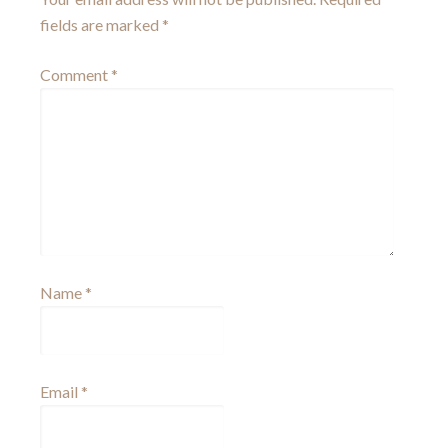
fields are marked
*
Comment
*
Name
*
Email
*