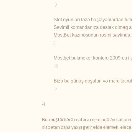
-}
Slot oyunları təzə başlayanlardan tutm
Sevimli komandanıza dəstək olmaq adi
MostBet kazinosunun rəsmi saytında, 
{
Mostbet bukmeker kontoru 2009-cu ildə
-}{
Bizə bu günəş qoşulun və mərc təcrüb
-}
-}
Bu, müştərilərə real ara rejimində əmsallar
nisbətən daha yaxşı gəlir əldə eləmək, eləcə 