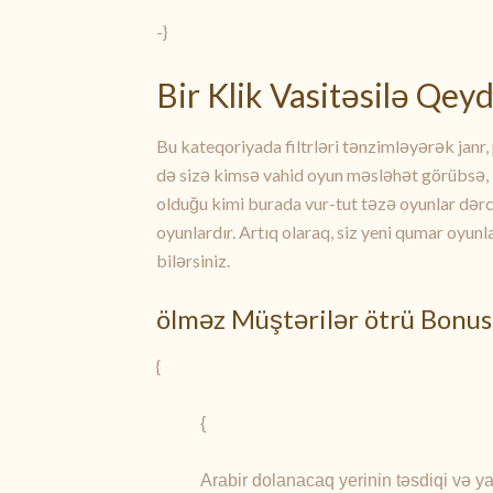
-}
Bir Klik Vasitəsilə Qey
Bu kateqoriyada filtrləri tənzimləyərək janr
də sizə kimsə vahid oyun məsləhət görübsə, b
olduğu kimi burada vur-tut təzə oyunlar dərc
oyunlardır. Artıq olaraq, siz yeni qumar oyun
bilərsiniz.
ölməz Müştərilər ötrü Bonus
{
{
Arabir dolanacaq yerinin təsdiqi və ya