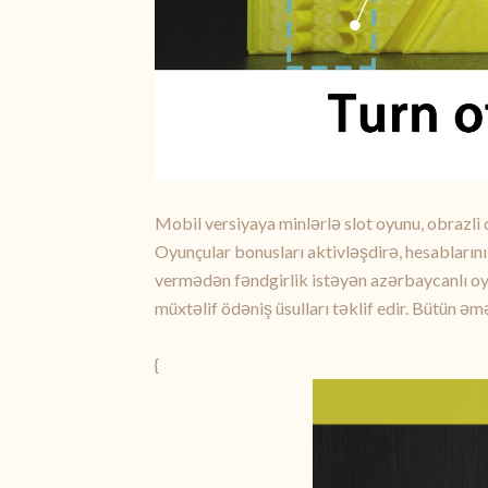
Mobil versiyaya minlərlə slot oyunu, obrazli 
Oyunçular bonusları aktivləşdirə, hesabları
vermədən fəndgirlik istəyən azərbaycanlı oy
müxtəlif ödəniş üsulları təklif edir. Bütün əmə
{