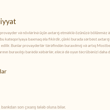
diyyat
, provayder və növlərinə üçün axtarış etməklə özünüzə bölünməz əl
u kateqoriyaya baxmaq əla fikirdir, çünki burada sərbəst axtarışl
 edilir. Bunlar provayderlər tərəfindən buraxılmış və artıq Mostbe
larının buraxılışı barədə xəbərlər, eləcə də oyun təcrübənizi daha
lar
 bankdan son çıxarış tələb oluna bilər.