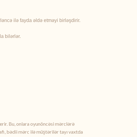
ncə ilə fayda əldə etməyi birləşdirir.
 bilərlər.
rir. Bu, onlara oyunöncəsi mərclərə
i, bədii mərc ilə müştərilər tayı vaxtda