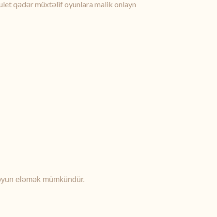
ulet qədər müxtəlif oyunlara malik onlayn
lə oyun eləmək mümkündür.