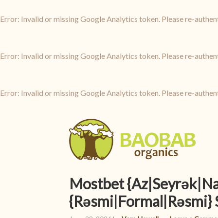
Error: Invalid or missing Google Analytics token. Please re-authen
Error: Invalid or missing Google Analytics token. Please re-authen
Error: Invalid or missing Google Analytics token. Please re-authen
Mostbet {Az|Seyrək|Na
{Rəsmi|Formal|Rəsmi} S