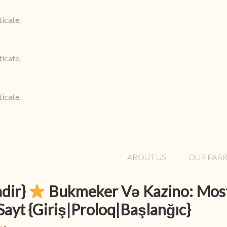
ticate.
ticate.
ticate.
ABOUT US
OUR FABR
dir}
Bukmeker Və Kazino: Mos
ayt {Giriş|Proloq|Başlanğıc}