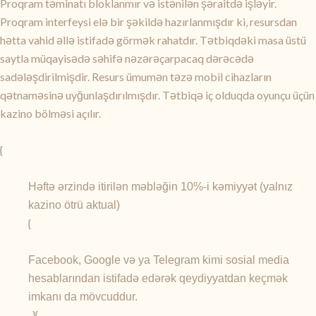
Proqram təminatı bloklanmır və istənilən şəraitdə işləyir.
Proqram interfeysi elə bir şəkildə hazırlanmışdır ki, resursdan
hətta vahid əllə istifadə görmək rahatdır. Tətbiqdəki masa üstü
saytla müqayisədə səhifə nəzərəçarpacaq dərəcədə
sadələşdirilmişdir. Resurs ümumən təzə mobil cihazların
qətnaməsinə uyğunlaşdırılmışdır. Tətbiqə iç olduqda oyunçu üçün
kazino bölməsi açılır.
{
Həftə ərzində itirilən məbləğin 10%-i kəmiyyət (yalnız
kazino ötrü aktual)
{
Facebook, Google və ya Telegram kimi sosial media
hesablarından istifadə edərək qeydiyyatdan keçmək
imkanı da mövcuddur.
-}{