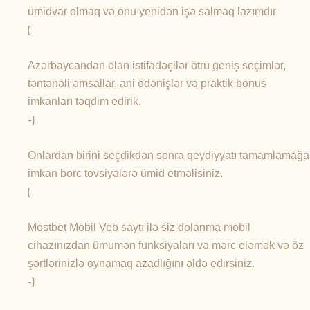
ümidvar olmaq və onu yenidən işə salmaq lazımdır
{
Azərbaycandan olan istifadəçilər ötrü geniş seçimlər,
təntənəli əmsallar, ani ödənişlər və praktik bonus
imkanları təqdim edirik.
-}
Onlardan birini seçdikdən sonra qeydiyyatı tamamlamağa
imkan borc tövsiyələrə ümid etməlisiniz.
{
Mostbet Mobil Veb saytı ilə siz dolanma mobil
cihazınızdan ümumən funksiyaları və mərc eləmək və öz
şərtlərinizlə oynamaq azadlığını əldə edirsiniz.
-}