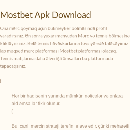
Mostbet Apk Download
Ona mərc qoymaq üçün bukmeyker bölməsində profil
yaradırsınız. Ən sonra yuxarı menyudan Mərc və tennis bölməsinə
klikləyirsiniz. Belə tennis həvəskarlarına tövsiyə edə biləcəyimiz
lap məqsəd mərc platforması Mostbet platforması olacaq.
Tennis matçlarına daha əlverişli əmsalları bu platformada
tapacaqsınız.
{
Hər bir hadisənin yanında mümkün nəticələr və onlara
aid əmsallar fikir olunur.
{
Bu, canlı mərcin strateji tərəfini əlavə edir, çünki məharətli