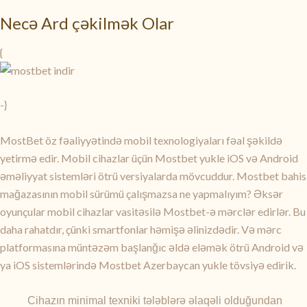
Necə Ard çəkilmək Olar
{
-}
MostBet öz fəaliyyətində mobil texnologiyaları fəal şəkildə
yetirmə edir. Mobil cihazlar üçün Mostbet yukle iOS və Android
əməliyyat sistemləri ötrü versiyalarda mövcuddur. Mostbet bahis
mağazasının mobil sürümü çalışmazsa ne yapmalıyım? Əksər
oyunçular mobil cihazlar vasitəsilə Mostbet-ə mərclər edirlər. Bu
daha rahatdır, çünki smartfonlar həmişə əlinizdədir. Və mərc
platformasına müntəzəm başlanğıc əldə eləmək ötrü Android və
ya iOS sistemlərində Mostbet Azerbaycan yukle tövsiyə edirik.
Cihazın minimal texniki tələblərə əlaqəli olduğundan