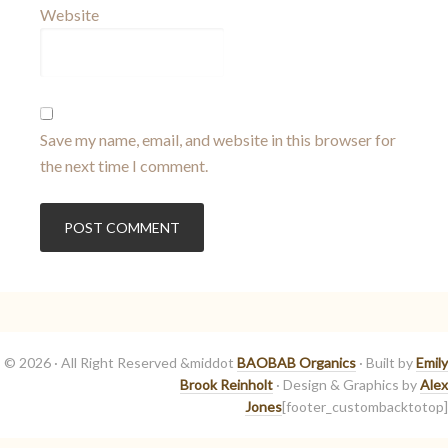
Website
Save my name, email, and website in this browser for
the next time I comment.
© 2026 · All Right Reserved &middot
BAOBAB Organics
· Built by
Emily
Brook Reinholt
· Design & Graphics by
Alex
Jones
[footer_custombacktotop]