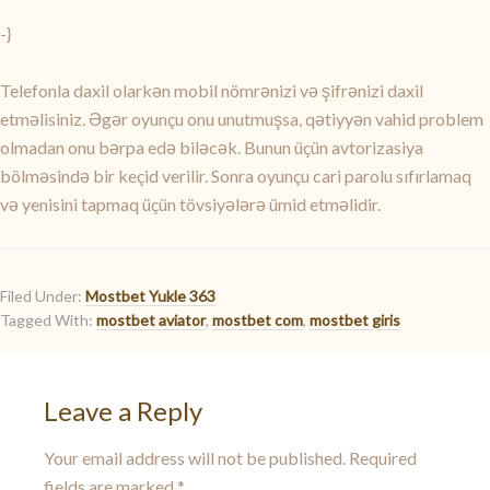
-}
Telefonla daxil olarkən mobil nömrənizi və şifrənizi daxil
etməlisiniz. Əgər oyunçu onu unutmuşsa, qətiyyən vahid problem
olmadan onu bərpa edə biləcək. Bunun üçün avtorizasiya
bölməsində bir keçid verilir. Sonra oyunçu cari parolu sıfırlamaq
və yenisini tapmaq üçün tövsiyələrə ümid etməlidir.
Filed Under:
Mostbet Yukle 363
Tagged With:
mostbet aviator
,
mostbet com
,
mostbet giris
Leave a Reply
Your email address will not be published.
Required
fields are marked
*