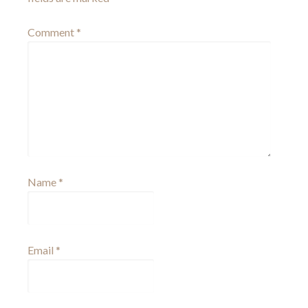
Comment
*
Name
*
Email
*