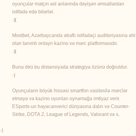
oyunçular matçın əsl anlarında dəyişən əmsallardan
istifadə edə bilərlər.
-}{
Mostbet, Azərbaycanda ətraflı istifadəçi auditoriyasına əhl
olan tanımlı onlayn kazino və mərc platformasıdır.
-}{
Buna ötrü bu distansiyada strategiya özünü doğruldur.
-}
Oyunçuların böyük hissəsi smartfon vasitəsilə mərclər
etməyə və kazino oyunları oynamağa imtiyaz verir.
ESports-un həyəcanverici dünyasına dalın və Counter-
Strike, DOTA 2, League of Legends, Valorant və s.
-}