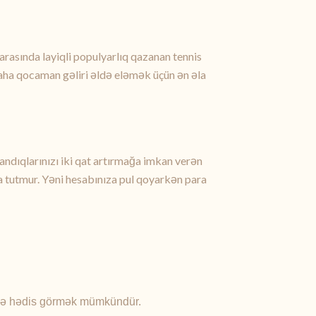
rasında layiqli populyarlıq qazanan tennis
aha qocaman gəliri əldə eləmək üçün ən əla
andıqlarınızı iki qat artırmağa imkan verən
 tutmur. Yəni hesabınıza pul qoyarkən para
r ilə hədis görmək mümkündür.