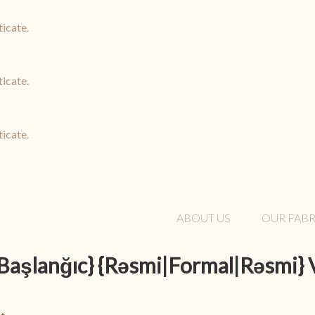
ticate.
ticate.
ticate.
ABOUT US
OUR FABR
|Başlanğıc} {Rəsmi|Formal|Rəsmi}