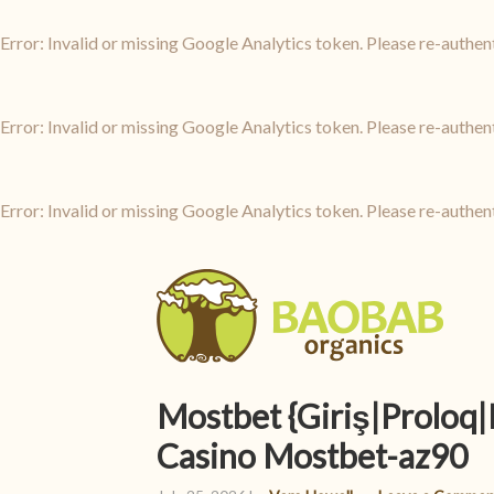
Error: Invalid or missing Google Analytics token. Please re-authen
Error: Invalid or missing Google Analytics token. Please re-authen
Error: Invalid or missing Google Analytics token. Please re-authen
Mostbet {Giriş|Proloq
Casino Mostbet-az90