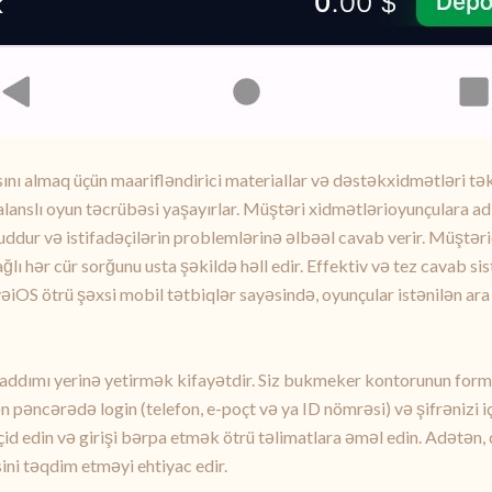
sını almaq üçün maarifləndirici materiallar və dəstəkxidmətləri tək
anslı oyun təcrübəsi yaşayırlar. Müştəri xidmətlərioyunçulara a
ddur və istifadəçilərin problemlərinə əlbəəl cavab verir. Müştər
ğlı hər cür sorğunu usta şəkildə həll edir. Effektiv və tez cavab 
vəiOS ötrü şəxsi mobil tətbiqlər sayəsində, oyunçular istənilən a
addımı yerinə yetirmək kifayətdir. Siz bukmeker kontorunun formal
n pəncərədə login (telefon, e-poçt və ya ID nömrəsi) və şifrənizi i
id edin və girişi bərpa etmək ötrü təlimatlara əməl edin. Adətə
ini təqdim etməyi ehtiyac edir.