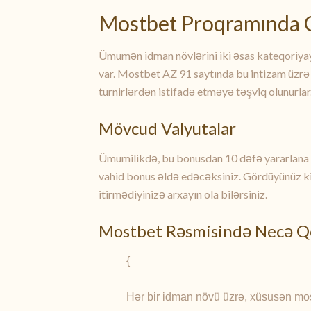
Mostbet Proqramında 
Ümumən idman növlərini iki əsas kateqoriyaya
var. Mostbet AZ 91 saytında bu intizam üzrə
turnirlərdən istifadə etməyə təşviq olunurlar
Mövcud Valyutalar
Ümumilikdə, bu bonusdan 10 dəfə yararlana bi
vahid bonus əldə edəcəksiniz. Gördüyünüz k
itirmədiyinizə arxayın ola bilərsiniz.
Mostbet Rəsmisində Necə Q
{
Hər bir idman növü üzrə, xüsusən most