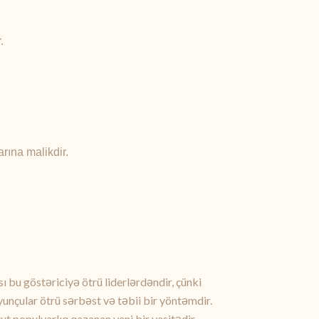
.
arına malikdir.
sı bu göstəriciyə ötrü liderlərdəndir, çünki
unçular ötrü sərbəst və təbii bir yöntəmdir.
ut populyarlıq qazanan yeni bir vasitədir.