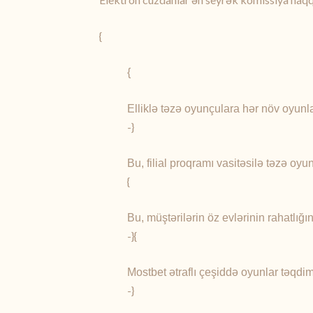
{
{
Elliklə təzə oyunçulara hər növ oyun
-}
Bu, filial proqramı vasitəsilə təzə o
{
Bu, müştərilərin öz evlərinin rahatlığ
-}{
Mostbet ətraflı çeşiddə oyunlar təqdim
-}