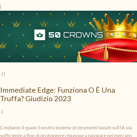
{
-} {
Immediate Edge: Funziona O È Una
Truffa? Giudizio 2023
-}
Crediamo il quale il nostro insieme di strumenti basati sull’IA sia
sufficiente a fine di proteggere chiunque a navigare nel mercato