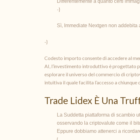
Differentemente a quanto certi immagin
-}
Sì, Immediate Nextgen non addebita a
-}
Codesto importo consente di accedere al merc
AI, l’investimento introduttivo è progettato 
esplorare il universo del commercio di criptov
intuitiva il quale facilita l’accesso a chiunque
Trade Lidex È Una Truf
La Suddetta piattaforma di scambio uti
osservando la criptovalute come il bit
Eppure dobbiamo attenerci a ricordare
{