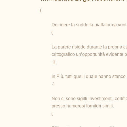
{
Decidere la suddetta piattaforma vuol d
{
La parere risiede durante la propria c
crittografico un’opportunità evidente 
-}{
In Più, tutti quelli quale hanno stanc
-}
Non ci sono sigilli investimenti, certi
presso numerosi fornitori simili.
{