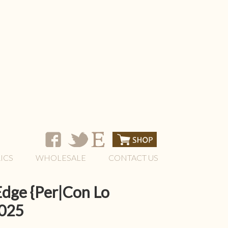
ICS
WHOLESALE
CONTACT US
Edge {Per|Con Lo
2025