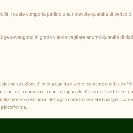
ofiti il quale comporta perfino una notevole quantità di pericolo.
dge avvengono in grado vittoria vagliare enormi quantità di dati a
sia una soluzione di buona qualita o semplicemente un’altra truffa c
zione successo commercio con lo traguardo di la propria efficienza,
, analizzeremo costruiti in dettaglio cos’è Immediate Nextgen, come
a piattaforma.