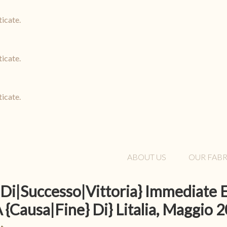
ticate.
ticate.
ticate.
ABOUT US
OUR FABR
{Di|Successo|Vittoria} Immediate 
 {Causa|Fine} Di} Litalia, Maggio 