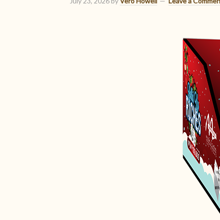
July 23, 2026
by
Vero Howell
Leave a Commen