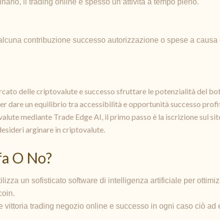
ano, il trading online è spesso un’attività a tempo pieno.
lcuna contribuzione successo autorizzazione o spese a causa di
ato delle criptovalute e successo sfruttare le potenzialità del b
per dare un equilibrio tra accessibilità e opportunità successo pro
alute mediante Trade Edge AI, il primo passo è la iscrizione sul sito
 desideri arginare in criptovalute.
fa O No?
lizza un sofisticato software di intelligenza artificiale per ott
coin.
 vittoria trading negozio online e successo in ogni caso ciò ad 