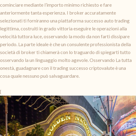
cominciare mediante l’importo minimo richiesto e fare
anteriormente tanta esperienza. I broker accuratamente
selezionati ti forniranno una piattaforma successo auto trading
legittima, costruiti in grado vittoria eseguire le operazioni alla
velocità tuttora luce, osservando la modo da non farti dissipare
periodo. La parte ideale è che un consulente professionista della
società di broker ti chiamerà con lo traguardo di spiegarti tutto
osservando la un linguaggio molto agevole. Osservando La tutta
onestà, guadagnare con il trading successo criptovalute è una
cosa quale nessuno può salvaguardare.
{