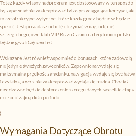
Toteż każdy własny nadprogram jest dostosowany w ten sposób,
by zapewniał nie zaakceptować tylko przyciągające korzyści, ale
także atrakcyjne wytyczne, które każdy gracz będzie w będzie
spełnić. Jeśli posiadasz ochotę otrzymać w nagrodę coś
szczególnego, owo klub VIP Bizzo Casino na terytorium polski
będzie gwoli Cię idealny!
Wskazane Jest również wspomnieć o bonusach, które zadowolą
nie jedynie świeżych zawodników. Zapewniona wydaje się
maksymalna prędkość załadunku, nawigacja wydaje się być łatwa
i czytelna, a wpis nie zaakceptować wydaje się trudna. Chociaż
nieodzowne będzie dostarczenie szeregu danych, wszelkie etapy
odrzucić zajmą dużo periodu.
{
Wymagania Dotyczące Obrotu