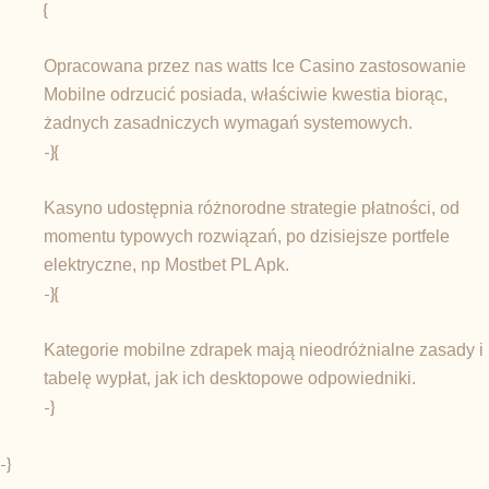
{
Opracowana przez nas watts Ice Casino zastosowanie
Mobilne odrzucić posiada, właściwie kwestia biorąc,
żadnych zasadniczych wymagań systemowych.
-}{
Kasyno udostępnia różnorodne strategie płatności, od
momentu typowych rozwiązań, po dzisiejsze portfele
elektryczne, np Mostbet PL Apk.
-}{
Kategorie mobilne zdrapek mają nieodróżnialne zasady i
tabelę wypłat, jak ich desktopowe odpowiedniki.
-}
-}