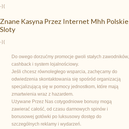
-} {
Znane Kasyna Przez Internet Mhh Polskie
Sloty
-} {
Do owego dorzućmy promocje gwoli stałych zawodników,
cashback i system lojalnościowy.
Jeśli chcesz równoległego wsparcia, zachęcamy do
odwiedzenia skontaktowania się spośród organizacją
specjalizującą się w pomocy jednostkom, które mają
zmartwienia wraz z hazardem.
Używane Przez Nas cotygodniowe bonusy mogą
zawierać całość, od czasu darmowych spinów i
bonusowej gotówki po luksusowy dostęp do
szczególnych reklamy i wydarzeń.