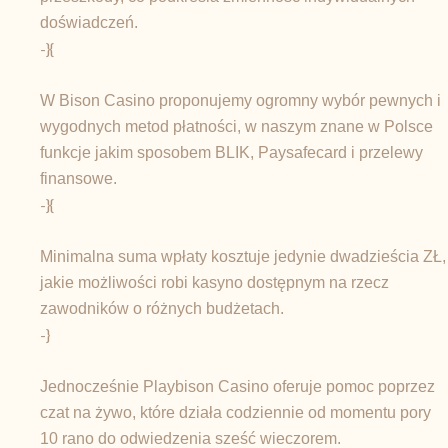
doświadczeń.
-}{
W Bison Casino proponujemy ogromny wybór pewnych i
wygodnych metod płatności, w naszym znane w Polsce
funkcje jakim sposobem BLIK, Paysafecard i przelewy
finansowe.
-}{
Minimalna suma wpłaty kosztuje jedynie dwadzieścia ZŁ,
jakie możliwości robi kasyno dostępnym na rzecz
zawodników o różnych budżetach.
-}
Jednocześnie Playbison Casino oferuje pomoc poprzez
czat na żywo, które działa codziennie od momentu pory
10 rano do odwiedzenia sześć wieczorem.