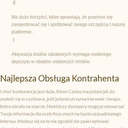
-}{
Ma dużo korzyści, które sprawiają, że powinno się
zarejestrować się i spróbować swego szczęścia t naszej
platformie.
-}
Aktywacja kodów rabatowych wymaga osobnego
depozytu w obrębie ustalonych limitów.
Najlepsza Obsługa Kontrahenta
I choć konkurencja jest duża, Bison Casino ma potencjał, by
znaleźć się w czołówce, jeśli jedynie utrzyma kierunek i tempo,
które obrało na starcie. Niektórzy dostawcy mogę przetwarzać
Twoje informacje dla osób fizycznych na bazie uzasadnionego
interesu. Możesz się na to nie zgodzić nie zaakceptować