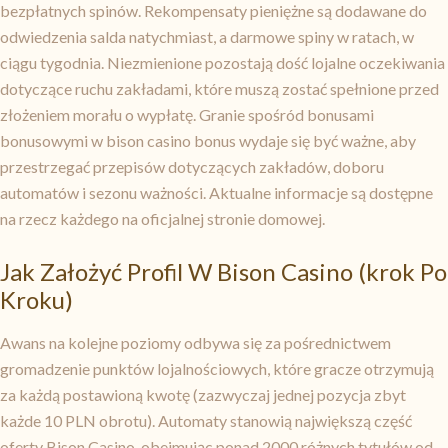
bezpłatnych spinów. Rekompensaty pieniężne są dodawane do
odwiedzenia salda natychmiast, a darmowe spiny w ratach, w
ciągu tygodnia. Niezmienione pozostają dość lojalne oczekiwania
dotyczące ruchu zakładami, które muszą zostać spełnione przed
złożeniem morału o wypłatę. Granie spośród bonusami
bonusowymi w bison casino bonus wydaje się być ważne, aby
przestrzegać przepisów dotyczących zakładów, doboru
automatów i sezonu ważności. Aktualne informacje są dostępne
na rzecz każdego na oficjalnej stronie domowej.
Jak Założyć Profil W Bison Casino (krok Po
Kroku)
Awans na kolejne poziomy odbywa się za pośrednictwem
gromadzenie punktów lojalnościowych, które gracze otrzymują
za każdą postawioną kwotę (zazwyczaj jednej pozycja zbyt
każde 10 PLN obrotu). Automaty stanowią największą część
oferty Bison Casino, obejmując ponad 2000 różnych tytułów od