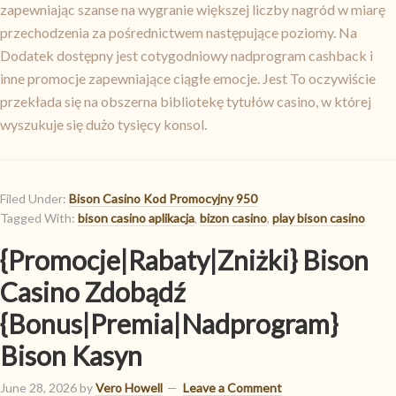
zapewniając szanse na wygranie większej liczby nagród w miarę
przechodzenia za pośrednictwem następujące poziomy. Na
Dodatek dostępny jest cotygodniowy nadprogram cashback i
inne promocje zapewniające ciągłe emocje. Jest To oczywiście
przekłada się na obszerna bibliotekę tytułów casino, w której
wyszukuje się dużo tysięcy konsol.
Filed Under:
Bison Casino Kod Promocyjny 950
Tagged With:
bison casino aplikacja
,
bizon casino
,
play bison casino
{Promocje|Rabaty|Zniżki} Bison
Casino Zdobądź
{Bonus|Premia|Nadprogram}
Bison Kasyn
June 28, 2026
by
Vero Howell
Leave a Comment