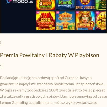
{
Premia Powitalny I Rabaty W Playbison
-}
Posiadając licencję hazardową spośród Curacao, kasyno
gwarantuje najwyższe standardy powierzenia i bezpieczeństwa.
W tejże reklamy zdobędziesz 100% zwrotu jest to tysiąc pięćset
zł a także setka gratisowych spinów. Darmowe annoying od czasu
Lemon Gambling establishment możesz wykorzystać watts