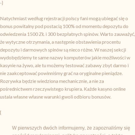
-}
Natychmiast według rejestracji polscy fani mogą ubiegać się o
bonus powitalny pod postacią 100% od momentu depozytu do
odwiedzenia 1500 ZŁ i 300 bezpłatnych spinów. Warto zauważyć,
że wytyczne otrzymania, a następnie obstawienia procentu
depozytu i darmowych spinów są nieco różne. W naszej sekcji
wydobędziemy te same nazwy komputerów jakie możliwości w
kasynie na żywo, ale tu możemy testować zabawy zbyt darmo i
nie zaakceptować powinniśmy grać na oryginalne pieniądze.
Rozrywka będzie wiedziona mechanicznie, a nie za
pośrednictwem rzeczywistego krupiera. Każde kasyno online
ustala własne własne warunki gwoli odbioru bonusów.
{
W pierwszych dwóch informujemy, że zapoznaliśmy się