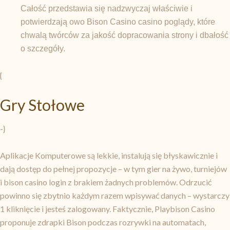
Całość przedstawia się nadzwyczaj właściwie i
potwierdzają owo Bison Casino casino poglądy, które
chwalą twórców za jakość dopracowania strony i dbałość
o szczegóły.
{
Gry Stołowe
-}
Aplikacje Komputerowe są lekkie, instalują się błyskawicznie i
dają dostęp do pełnej propozycje – w tym gier na żywo, turniejów
i bison casino login z brakiem żadnych problemów. Odrzucić
powinno się zbytnio każdym razem wpisywać danych – wystarczy
1 kliknięcie i jesteś zalogowany. Faktycznie, Playbison Casino
proponuje zdrapki Bison podczas rozrywki na automatach,