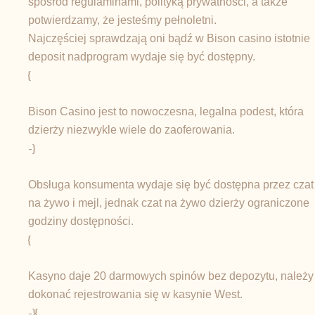
spośród regulaminami, polityką prywatności, a także
potwierdzamy, że jesteśmy pełnoletni.
Najczęściej sprawdzają oni bądź w Bison casino istotnie
deposit nadprogram wydaje się być dostępny.
{
Bison Casino jest to nowoczesna, legalna podest, która
dzierży niezwykle wiele do zaoferowania.
-}
Obsługa konsumenta wydaje się być dostępna przez czat
na żywo i mejl, jednak czat na żywo dzierży ograniczone
godziny dostępności.
{
Kasyno daje 20 darmowych spinów bez depozytu, należy
dokonać rejestrowania się w kasynie West.
-}{