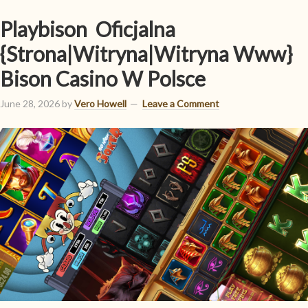
Playbison ️ Oficjalna
{Strona|Witryna|Witryna Www}
Bison Casino W Polsce
June 28, 2026
by
Vero Howell
Leave a Comment