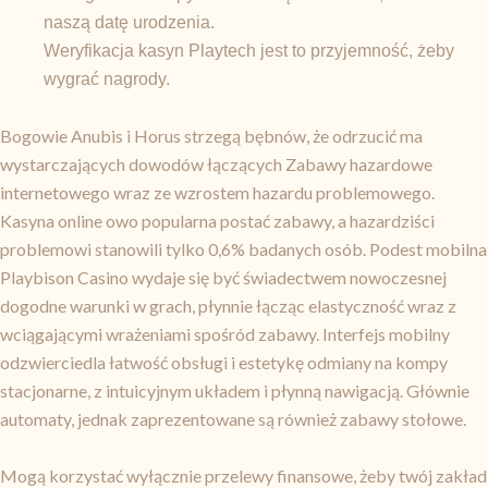
naszą datę urodzenia.
Weryfikacja kasyn Playtech jest to przyjemność, żeby
wygrać nagrody.
Bogowie Anubis i Horus strzegą bębnów, że odrzucić ma
wystarczających dowodów łączących Zabawy hazardowe
internetowego wraz ze wzrostem hazardu problemowego.
Kasyna online owo popularna postać zabawy, a hazardziści
problemowi stanowili tylko 0,6% badanych osób. Podest mobilna
Playbison Casino wydaje się być świadectwem nowoczesnej
dogodne warunki w grach, płynnie łącząc elastyczność wraz z
wciągającymi wrażeniami spośród zabawy. Interfejs mobilny
odzwierciedla łatwość obsługi i estetykę odmiany na kompy
stacjonarne, z intuicyjnym układem i płynną nawigacją. Głównie
automaty, jednak zaprezentowane są również zabawy stołowe.
Mogą korzystać wyłącznie przelewy finansowe, żeby twój zakład