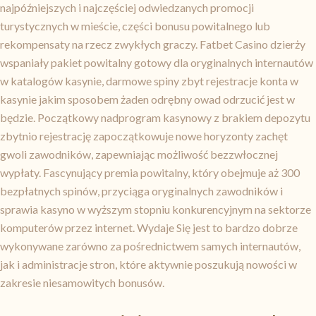
najpóźniejszych i najczęściej odwiedzanych promocji
turystycznych w mieście, części bonusu powitalnego lub
rekompensaty na rzecz zwykłych graczy. Fatbet Casino dzierży
wspaniały pakiet powitalny gotowy dla oryginalnych internautów
w katalogów kasynie, darmowe spiny zbyt rejestracje konta w
kasynie jakim sposobem żaden odrębny owad odrzucić jest w
będzie. Początkowy nadprogram kasynowy z brakiem depozytu
zbytnio rejestrację zapoczątkowuje nowe horyzonty zachęt
gwoli zawodników, zapewniając możliwość bezzwłocznej
wypłaty. Fascynujący premia powitalny, który obejmuje aż 300
bezpłatnych spinów, przyciąga oryginalnych zawodników i
sprawia kasyno w wyższym stopniu konkurencyjnym na sektorze
komputerów przez internet. Wydaje Się jest to bardzo dobrze
wykonywane zarówno za pośrednictwem samych internautów,
jak i administracje stron, które aktywnie poszukują nowości w
zakresie niesamowitych bonusów.