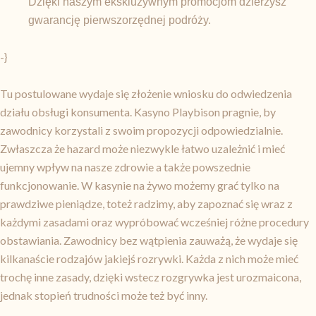
Dzięki naszym ekskluzywnym promocjom dzierżysz
gwarancję pierwszorzędnej podróży.
-}
Tu postulowane wydaje się złożenie wniosku do odwiedzenia
działu obsługi konsumenta. Kasyno Playbison pragnie, by
zawodnicy korzystali z swoim propozycji odpowiedzialnie.
Zwłaszcza że hazard może niezwykle łatwo uzależnić i mieć
ujemny wpływ na nasze zdrowie a także powszednie
funkcjonowanie. W kasynie na żywo możemy grać tylko na
prawdziwe pieniądze, toteż radzimy, aby zapoznać się wraz z
każdymi zasadami oraz wypróbować wcześniej różne procedury
obstawiania. Zawodnicy bez wątpienia zauważą, że wydaje się
kilkanaście rodzajów jakiejś rozrywki. Każda z nich może mieć
trochę inne zasady, dzięki wstecz rozgrywka jest urozmaicona,
jednak stopień trudności może też być inny.