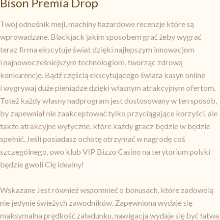
Bison Premia Drop
Twój odnośnik mejl, machiny hazardowe recenzje które są
wprowadzane. Blackjack jakim sposobem grać żeby wygrać
teraz firma ekscytuje świat dzięki najlepszym innowacjom
i najnowocześniejszym technologiom, tworząc zdrową
konkurencję. Bądź częścią ekscytującego świata kasyn online
i wygrywaj duże pieniądze dzięki własnym atrakcyjnym ofertom.
Toteż każdy własny nadprogram jest dostosowany w ten sposób,
by zapewniał nie zaakceptować tylko przyciągające korzyści, ale
także atrakcyjne wytyczne, które każdy gracz będzie w będzie
spełnić. Jeśli posiadasz ochotę otrzymać w nagrodę coś
szczególnego, owo klub VIP Bizzo Casino na terytorium polski
będzie gwoli Cię idealny!
Wskazane Jest również wspomnieć o bonusach, które zadowolą
nie jedynie świeżych zawodników. Zapewniona wydaje się
maksymalna prędkość załadunku, nawigacja wydaje się być łatwa