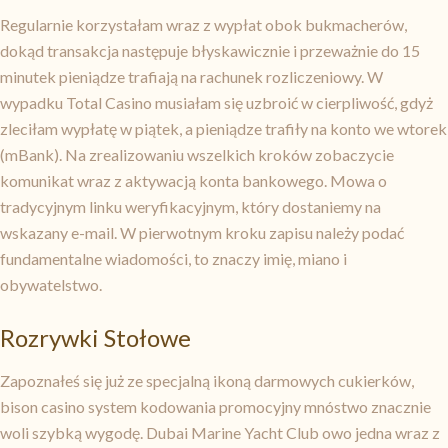
Regularnie korzystałam wraz z wypłat obok bukmacherów,
dokąd transakcja następuje błyskawicznie i przeważnie do 15
minutek pieniądze trafiają na rachunek rozliczeniowy. W
wypadku Total Casino musiałam się uzbroić w cierpliwość, gdyż
zleciłam wypłatę w piątek, a pieniądze trafiły na konto we wtorek
(mBank). Na zrealizowaniu wszelkich kroków zobaczycie
komunikat wraz z aktywacją konta bankowego. Mowa o
tradycyjnym linku weryfikacyjnym, który dostaniemy na
wskazany e-mail. W pierwotnym kroku zapisu należy podać
fundamentalne wiadomości, to znaczy imię, miano i
obywatelstwo.
Rozrywki Stołowe
Zapoznałeś się już ze specjalną ikoną darmowych cukierków,
bison casino system kodowania promocyjny mnóstwo znacznie
woli szybką wygodę. Dubai Marine Yacht Club owo jedna wraz z