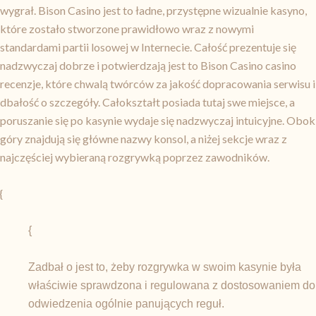
wygrał. Bison Casino jest to ładne, przystępne wizualnie kasyno,
które zostało stworzone prawidłowo wraz z nowymi
standardami partii losowej w Internecie. Całość prezentuje się
nadzwyczaj dobrze i potwierdzają jest to Bison Casino casino
recenzje, które chwalą twórców za jakość dopracowania serwisu i
dbałość o szczegóły. Całokształt posiada tutaj swe miejsce, a
poruszanie się po kasynie wydaje się nadzwyczaj intuicyjne. Obok
góry znajdują się główne nazwy konsol, a niżej sekcje wraz z
najczęściej wybieraną rozgrywką poprzez zawodników.
{
{
Zadbał o jest to, żeby rozgrywka w swoim kasynie była
właściwie sprawdzona i regulowana z dostosowaniem do
odwiedzenia ogólnie panujących reguł.