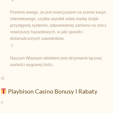
Pomimo owego, że jest nowicjuszem na scenie kasyn
internetowego, szybko wyrobił sobie markę dzięki
przystępnej systemie, odpowiedniej zarówno na rzecz
nowicjuszy hazardowych, w jaki sposób i
doświadczonych zawodników.
-}
Naszym Własnym obiektem jest otrzymanie łącznej
wartości wygranej ilości.
-} {
Playbison Casino Bonusy I Rabaty
-}