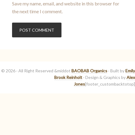
Save my name, email, and website in this browser for
the next time I comment.
© 2026 · All Right Reserved &middot
BAOBAB Organics
· Built by
Emily
Brook Reinholt
· Design & Graphics by
Alex
Jones
[footer_custombacktotop]