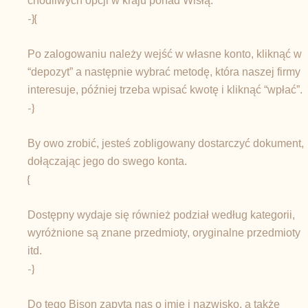
chodliwych opcji w kraju ponad Wisłą.
-}{
Po zalogowaniu należy wejść w własne konto, kliknąć w
“depozyt” a następnie wybrać metodę, która naszej firmy
interesuje, później trzeba wpisać kwotę i kliknąć “wpłać”.
-}
By owo zrobić, jesteś zobligowany dostarczyć dokument,
dołączając jego do swego konta.
{
Dostępny wydaje się również podział według kategorii,
wyróżnione są znane przedmioty, oryginalne przedmioty
itd.
-}
Do tego Bison zapyta nas o imię i nazwisko, a także