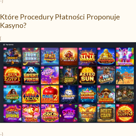
-}
Które Procedury Płatności Proponuje
Kasyno?
{
-}