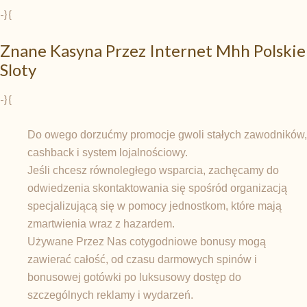
-} {
Znane Kasyna Przez Internet Mhh Polskie
Sloty
-} {
Do owego dorzućmy promocje gwoli stałych zawodników,
cashback i system lojalnościowy.
Jeśli chcesz równoległego wsparcia, zachęcamy do
odwiedzenia skontaktowania się spośród organizacją
specjalizującą się w pomocy jednostkom, które mają
zmartwienia wraz z hazardem.
Używane Przez Nas cotygodniowe bonusy mogą
zawierać całość, od czasu darmowych spinów i
bonusowej gotówki po luksusowy dostęp do
szczególnych reklamy i wydarzeń.