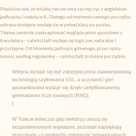
Playbison wie, że lokalny fan nie chce się męczyć z angielskim
jadłospisu i walutą w €. Dlatego od momentu samego początku
witryna dostępny wydaje się w pełnej klasy po polsku.
Tłumaczenie nie zaakceptować wygląda jakim sposobem z
translatora – całokształt wydaje się logiczne, naturalne i
przystępne. Od Momentu jadłospis głównego, przez opisy
konsol, według regulaminy – całokształt zrobione porządnie.
Witryna wydaje się być zabezpieczona zaawansowaną
technologią szyfrowania SSL, a uczciwość gier
gwarantowana wydaje się dzięki certyfikowanemu
generatorowi liczb losowych (RNG).
{
W Trakcie wówczas gdy niektórzy cieszą się
bezproblemowymi wypłatami, pozostali napotykają
przeszkody, co podkreśla zmienność indywidualnych