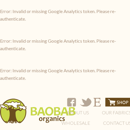
Error: Invalid or missing Google Analytics token. Please re-
authenticate.
Error: Invalid or missing Google Analytics token. Please re-
authenticate.
Error: Invalid or missing Google Analytics token. Please re-
authenticate.
ABOUT US
OUR FABRIC
WHOLESALE
CONTACT U