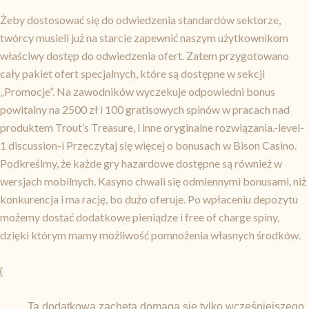
Żeby dostosować się do odwiedzenia standardów sektorze,
twórcy musieli już na starcie zapewnić naszym użytkownikom
właściwy dostęp do odwiedzenia ofert. Zatem przygotowano
cały pakiet ofert specjalnych, które są dostępne w sekcji
„Promocje”. Na zawodników wyczekuje odpowiedni bonus
powitalny na 2500 zł i 100 gratisowych spinów w pracach nad
produktem Trout’s Treasure, i inne oryginalne rozwiązania.-level-
1 discussion-i Przeczytaj się więcej o bonusach w Bison Casino.
Podkreślmy, że każde gry hazardowe dostępne są również w
wersjach mobilnych. Kasyno chwali się odmiennymi bonusami, niż
konkurencja i ma rację, bo dużo oferuje. Po wpłaceniu depozytu
możemy dostać dodatkowe pieniądze i free of charge spiny,
dzięki którym mamy możliwość pomnożenia własnych środków.
{
Ta dodatkowa zachęta domaga się tylko wcześniejszego