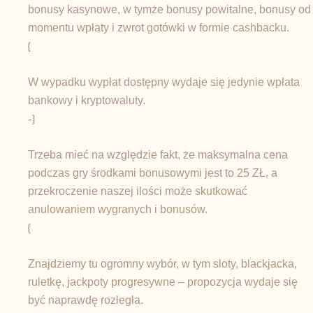
bonusy kasynowe, w tymże bonusy powitalne, bonusy od
momentu wpłaty i zwrot gotówki w formie cashbacku.
{
W wypadku wypłat dostępny wydaje się jedynie wpłata
bankowy i kryptowaluty.
-}
Trzeba mieć na względzie fakt, że maksymalna cena
podczas gry środkami bonusowymi jest to 25 ZŁ, a
przekroczenie naszej ilości może skutkować
anulowaniem wygranych i bonusów.
{
Znajdziemy tu ogromny wybór, w tym sloty, blackjacka,
ruletkę, jackpoty progresywne – propozycja wydaje się
być naprawdę rozległa.