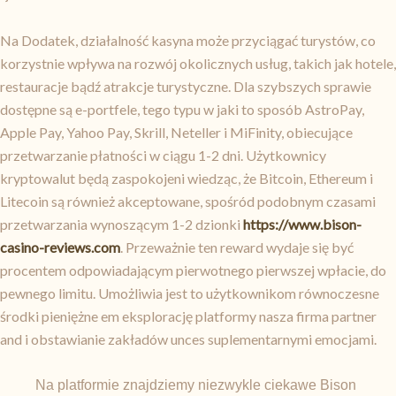
Na Dodatek, działalność kasyna może przyciągać turystów, co
korzystnie wpływa na rozwój okolicznych usług, takich jak hotele,
restauracje bądź atrakcje turystyczne. Dla szybszych sprawie
dostępne są e-portfele, tego typu w jaki to sposób AstroPay,
Apple Pay, Yahoo Pay, Skrill, Neteller i MiFinity, obiecujące
przetwarzanie płatności w ciągu 1-2 dni. Użytkownicy
kryptowalut będą zaspokojeni wiedząc, że Bitcoin, Ethereum i
Litecoin są również akceptowane, spośród podobnym czasami
przetwarzania wynoszącym 1-2 dzionki
https://www.bison-
casino-reviews.com
. Przeważnie ten reward wydaje się być
procentem odpowiadającym pierwotnego pierwszej wpłacie, do
pewnego limitu. Umożliwia jest to użytkownikom równoczesne
środki pieniężne em eksplorację platformy nasza firma partner
and i obstawianie zakładów unces suplementarnymi emocjami.
Na platformie znajdziemy niezwykle ciekawe Bison