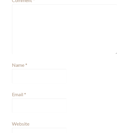
Comment
*
Name
*
Email
*
Website